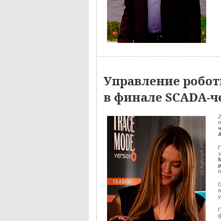
Управление робо
в финале SCADA-ч
2
П
з
М
п
О
ф