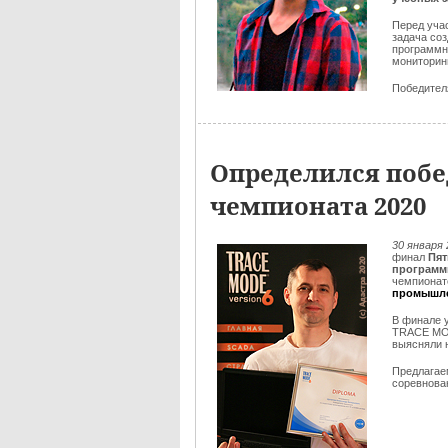
Перед уча
задача со
программн
мониторин
Победителя
Определился побе
чемпионата 2020
30 января
финал
Пят
программ
чемпионат
промышле
В финале 
TRACE M
выясняли 
Предлага
соревнова