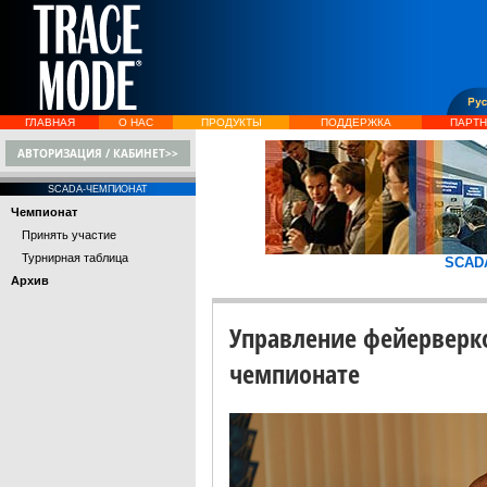
ГЛАВНАЯ
О НАС
ПРОДУКТЫ
ПОДДЕРЖКА
ПАРТ
АВТОРИЗАЦИЯ / КАБИНЕТ>>
SCADA-ЧЕМПИОНАТ
Чемпионат
Принять участие
Турнирная таблица
SCAD
Архив
Управление фейерверко
чемпионате