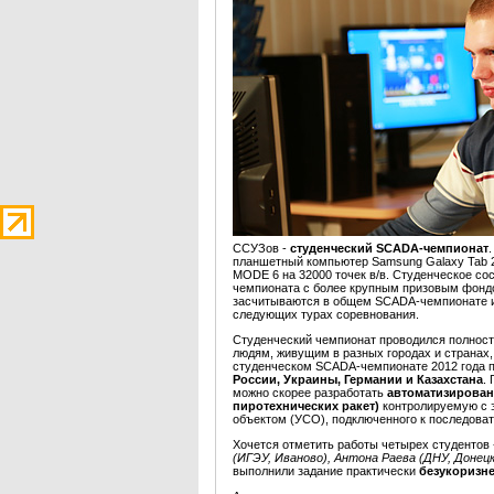
ССУЗов -
студенческий SCADA-чемпионат
планшетный компьютер Samsung Galaxy Tab 
MODE 6 на 32000 точек в/в. Студенческое со
чемпионата с более крупным призовым фондо
засчитываются в общем SCADA-чемпионате и
следующих турах соревнования.
Студенческий чемпионат проводился полнос
людям, живущим в разных городах и странах,
студенческом SCADA-чемпионате 2012 года 
России, Украины, Германии и Казахстана
.
можно скорее разработать
автоматизирован
пиротехнических ракет)
контролируемую с 
объектом (УСО), подключенного к последова
Хочется отметить работы четырех студентов
(ИГЭУ, Иваново), Антона Раева (ДНУ, Донецк
выполнили задание практически
безукоризн