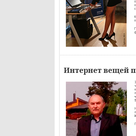
о
с
К
ф
Интернет вещей п