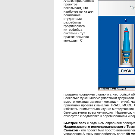
Анализ присланных
проектов
показывает, что
наиболее легка для
понимания
студентами
разработка
графического
интерфейса
системы - тут
практически все
молодцы! С
программированием логики и с настройкой об
несколько хуже: многие участники допускали
вместо команды записи - команду чтения), ч
приемники проекта к каналам TRACE MODE. 
избежать, внимательно изучив методические
были доступны всем желающим. Надеемся, ч
отнесутся к подготовке к соревнованиям и 
Быстрее всех
с заданием справился победит
Национального исследовательского Томс
Саньков
- его проект был просто великолеп
управления Антону понадобилось всего
99 м