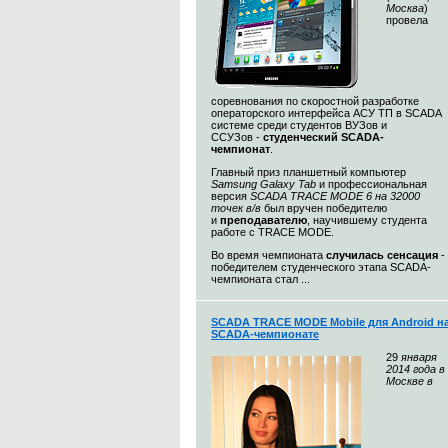
Москва
)
провела
соревнования по скоростной разработке
операторского интерфейса АСУ ТП в SCADA
системе среди студентов ВУЗов и
ССУЗов -
студенческий SCADA-
чемпионат
.
Главный приз планшетный компьютер
Samsung Galaxy Tab
и профессиональная
версия
SCADA TRACE MODE 6 на 32000
точек в/в
был вручен победителю
и
преподавателю
, научившему студента
работе с TRACE MODE.
Во время чемпионата
случилась сенсация
-
победителем студенческого этапа SCADA-
чемпионата стал ...
SCADA TRACE MODE Mobile для Android н
SCADA-чемпионате
29
января
2014 года в
Москве в