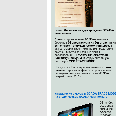
финал
Десятого международного SCADA-
чемпионата
.
В этом году за звание SCADA-чемпиона
боролись
64 специалиста из 5-и стран
, из н
26 человек - в студенческом конкурсе
. В
финал вышли двое - именно им предстояло
сойтись в битве за главные призы
соревнований -
ноутбук HP
,
смартфон
Samsung Galaxy S4,
инструментальную
систему и
МРВ TRACE MODE
..
Предлагаем Вашему вниманию
короткий
фильм
о красивом финале соревнований,
определившем самого быстрого SCADA-
разработчика 2015 г ...
Управление судном в SCADA TRACE MOD
на студенческом SCADA-чемпионате
26 ноября
2014 года
компания
АдАстра
(
Россия,