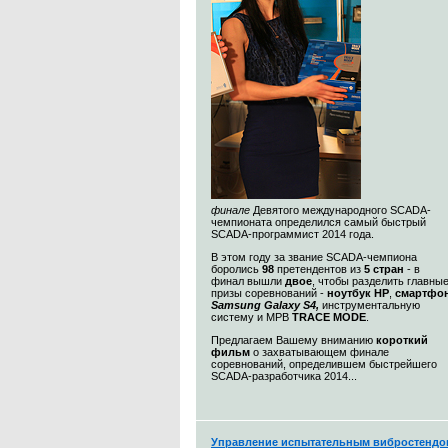
финале
Девятого международного SCADA-
чемпионата определился самый быстрый
SCADA-программист 2014 года.
В этом году за звание SCADA-чемпиона
боролись
98
претендентов из
5 стран
- в
финал вышли
двое
, чтобы разделить главны
призы соревнований -
ноутбук HP
,
смартфо
Samsung Galaxy S4,
инструментальную
систему и МРВ
TRACE MODE
.
Предлагаем Вашему вниманию
короткий
фильм
о захватывающем финале
соревнований, определившем быстрейшего
SCADA-разработчика 2014...
Управление испытательным вибростендо