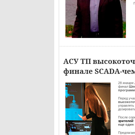
АСУ ТП высокоточ
финале SCADA-чем
28
января 
финал
Шес
программ
Перед уча
высокото
управлять
дозировать
После сор
зрителей
!
еще один
Предлага