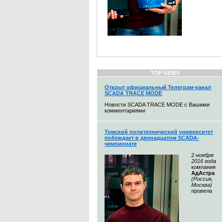
TOP NEWS
Открыт официальный Телеграм-канал
SCADA TRACE MODE
Новости SCADA TRACE MODE с Вашими
комментариями
Томский политехнический университет
побеждает в двенадцатом SCADA-
чемпионате
2 ноября
2016 года
компания
АдАстра
(Россия,
Москва)
провела