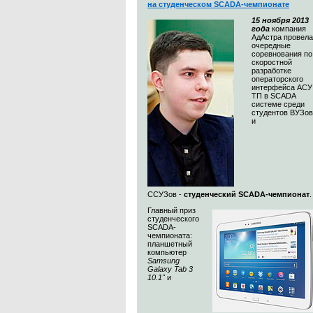
на студенческом SCADA-чемпионате
15 ноября 2013
года
компания
АдАстра провела
очередные
соревнования по
скоростной
разработке
операторского
интерфейса АСУ
ТП в SCADA
системе среди
студентов ВУЗов
и
ССУЗов -
студенческий SCADA-чемпионат
Главный приз
студенческого
SCADA-
чемпионата:
планшетный
компьютер
Samsung
Galaxy Tab 3
10.1"
и