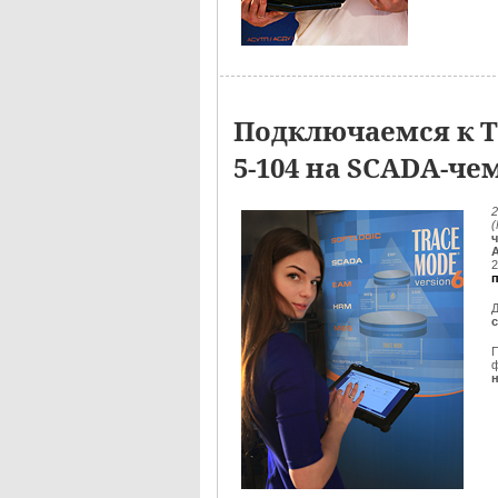
Подключаемся к Т
5-104 на SCADA-ч
2
2
Д
ф