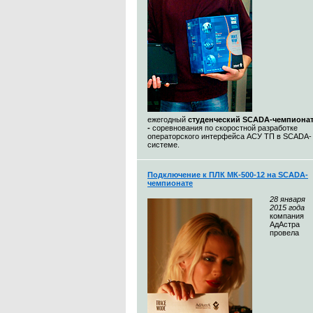
ежегодный
студенческий SCADA-чемпиона
-
соревнования по скоростной разработке
операторского интерфейса АСУ ТП в SCADA-
системе.
Подключение к ПЛК МК-500-12 на SCADA-
чемпионате
28
января
2015 года
компания
АдАстра
провела