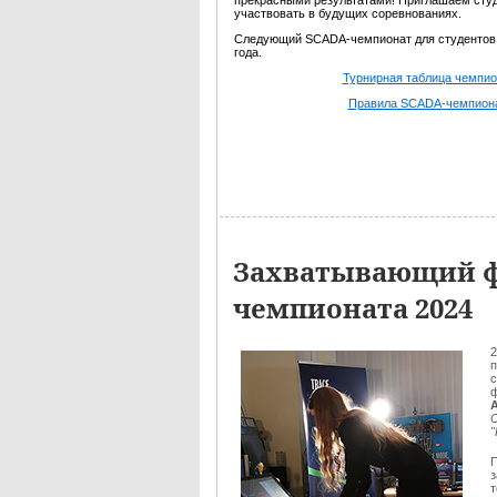
прекрасными результатами! Приглашаем сту
участвовать в будущих соревнованиях.
Следующий SCADA-чемпионат для студентов 
года.
Турнирная таблица чемпио
Правила SCADA-чемпион
Захватывающий ф
чемпионата 2024
2
п
с
ф
П
з