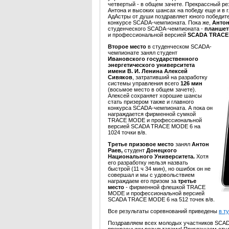
четвертый - в общем зачете. Прекрассный р
Антона и высоких шансах на победу еще и в
АдАстры от души поздравляет юного победите
конкурсе SCADA-чемпионата. Пока же,
Антон
студенческого SCADA-чемпионата -
планшет
и профессиональной версией
SCADA TRACE M
Второе место
в студенческом SCADA-
чемпионате занял студент
Ивановского государственного
энергетического университета
имени В. И. Ленина
Алексей
Сивяков
, затративший на разработку
системы управления всего
126 мин
(восьмое место в общем зачете).
Алексей сохраняет хорошие шансы
стать призером также и главного
конкурса SCADA-чемпионата. А пока он
награждается фирменной сумкой
TRACE MODE и профессиональной
версией SCADA TRACE MODE 6 на
1024 точки в/в.
Третье призовое место
занял
Антон
Раев,
студент
Донецкого
Национального Университета.
Хотя
его разработку нельзя назвать
быстрой (11 ч 34 мин), но ошибок он не
совершал и мы с удовольствием
награждаем его призом за
третье
место
- фирменной флешкой TRACE
MODE и профессиональной версией
SCADA TRACE MODE 6 на 512 точек в/в.
Все результаты соревнований приведены
в т
Поздравляем всех молодых участников SCA