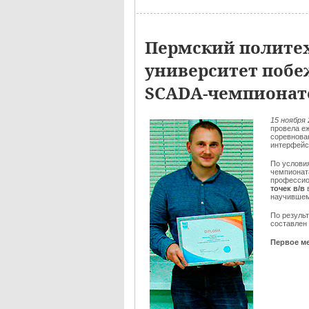
Пермский полите
университет побе
SCADA-чемпионат
15 ноября 
провела е
соревнован
интерфейс
По услови
чемпионат
профессио
точек в/в
научившем
По резуль
составлен
Первое ме