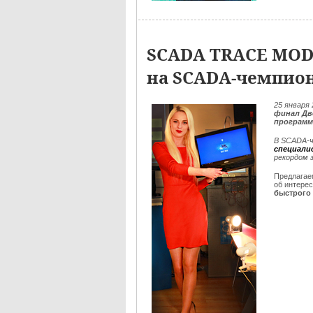
SCADA TRACE MOD
на SCADA-чемпио
25
января 
финал Дв
программ
В SCADA-ч
специали
рекордом 
Предлага
об интере
быстрого 