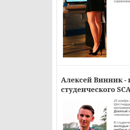
соревнован
Алексей Винник - 
студенческого SC
25 ноября 
Шестнадца
программи
Девятый 
чемпионат
В студенч
молодых 
учебных 