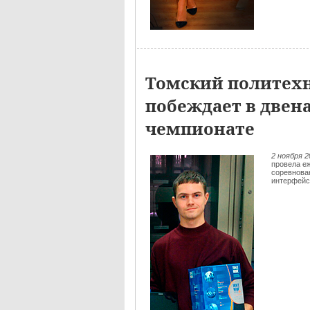
Томский политех
побеждает в двен
чемпионате
2 ноября 
провела е
соревнован
интерфейс