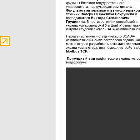
дружины Вятского государственного
университета, под руководством
декана
Факультета автоматики
и вычислительной
техники Валерия Юрьевича Вахрушева
и
преподавателя
Виктора Степановича
Грудинина.
В противостоянии российской и
украинской команд ВятГУ и ДонНУ была глав
интрига студенческого SCADA-чемпионата 20
Перед участниками студенческого SCADA-
чемпионата 2014 была поставлена задача, ка
можно скорее разработать
автоматизирован
экрана компьютера, при помощи устройства с
Modbus TCP
.
Примерный вид
графического экрана, кото
видеоролике: