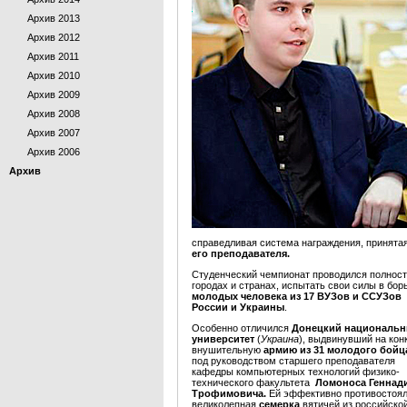
Архив 2013
Архив 2012
Архив 2011
Архив 2010
Архив 2009
Архив 2008
Архив 2007
Архив 2006
Архив
справедливая система награждения, принятая
его преподавателя.
Студенческий чемпионат проводился полнос
городах и странах, испытать свои силы в бор
молодых человека из 17 ВУЗов и ССУЗов
России и Украины
.
Особенно отличился
Донецкий националь
университет
(
Украина
), выдвинувший на кон
внушительную
армию из 31 молодого бойц
под руководством старшего преподавателя
кафедры компьютерных технологий физико-
технического факультета
Ломоноса Геннад
Трофимовича.
Ей эффективно противостоя
великолепная
семерка
вятичей из российско