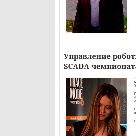
Управление робот
SCADA-чемпионата
2
П
и
О