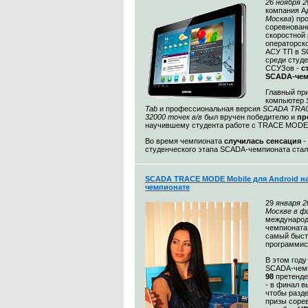
26 ноября 2
компания А
Москва
) пр
соревнован
скоростной 
операторск
АСУ ТП в S
среди студ
ССУЗов -
с
SCADA-чем
Главный пр
компьютер
Tab
и профессиональная версия
SCADA TRAC
32000 точек в/в
был вручен победителю и
пр
научившему студента работе с TRACE MODE
Во время чемпионата
случилась сенсация
-
студенческого этапа SCADA-чемпионата стал 
SCADA TRACE MODE Mobile для Android н
чемпионате
29
января 2
Москве в ф
международ
чемпионата
самый быс
программист
В этом году
SCADA-чемп
98
претенде
- в финал 
чтобы разд
призы соре