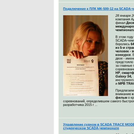
Подключение к ПЛК МК-500-12 на SCADA-
28
января 2
компания А
финал
Деся
междунаро
чемпионат
В этом году
SCADA-чем
боролись
6
из 5-и стра
человек - 
конкурсе
.
двое - имен
предстояло 
за главные 
соревнован
HP
,
смарт
Galaxy S4,
инструмент
и
МРВ TRA
Предлагае
вниманию
к
фильм
о к
соревнований, определившем самого быстро
разработчика 2015 г ...
Управление судном в SCADA TRACE MODE
студенческом SCADA-чемпионате