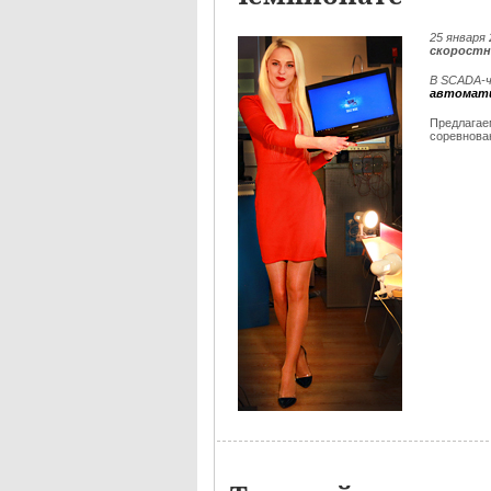
25
января 
скоростн
В SCADA-ч
автомат
Предлага
соревнова