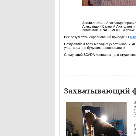
Анатольевич
. Александр справи
Александр и Валерий Анатольевич
логотипом TRACE MODE, а также 
Все результаты соревнований приведены
в т
Поздравляем всех молодых участников SCAD
участвовать в будущих соревнованиях.
Следующий SCADA-чемпионат для студентов
Захватывающий ф
2
ч
S
"
П
г