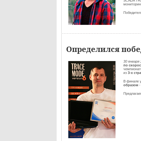
SCADA TRA
мониторин
Победителя
Определился побе
30 января
по скоро
чемпионат
из
3-х стр
В финале 
образом
-
Предлага