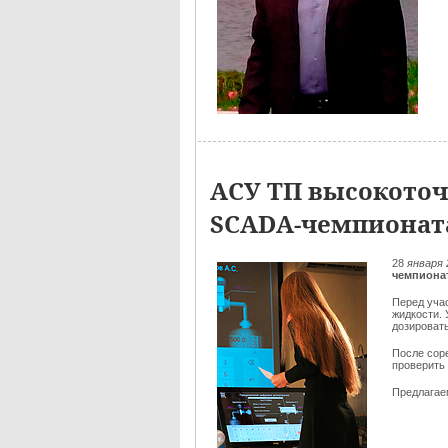
АСУ ТП высокоточ
SCADA-чемпионата
28
января 
чемпиона
Перед уча
жидкости.
дозировать
После сор
проверить
Предлага