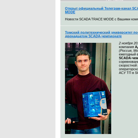
Открыт официальный Телеграм-канал S
MODE
Новости SCADA TRACE MODE с Вашими ком
Томский политехнический университет по
двенадцатом SCADA-чемпионате
2 ноября 20
компания
А
(Россия, М
ежегодный
SCADA-чем
соревнован
скоростной 
операторск
АСУ ТП в S