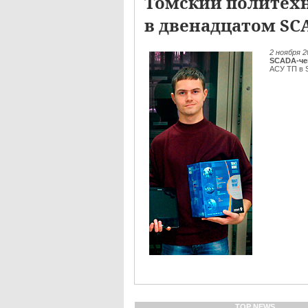
Томский политехн
в двенадцатом SC
2 ноября 
SCADA-че
АСУ ТП в 
TOP NEWS