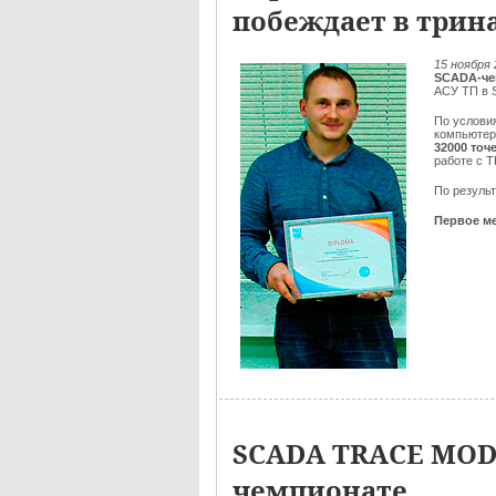
побеждает в трин
15 ноября 
SCADA-че
АСУ ТП в
По услови
компьюте
32000 точ
работе с 
По резуль
Первое ме
SCADA TRACE MOD
чемпионате