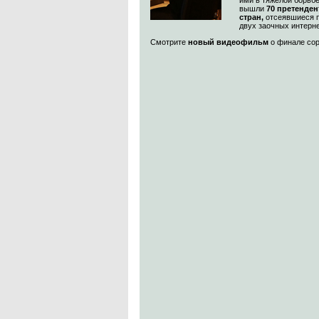
ими в тяжелой борьбе
вышли
70
претендент
стран,
отсеявшиеся п
двух заочных интерне
Смотрите
новый видеофильм
о финале сор