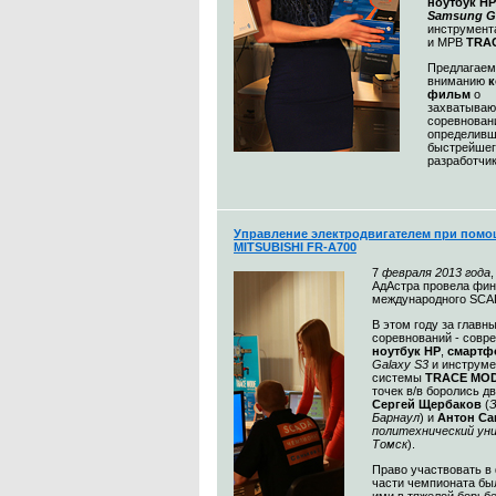
ноутбук HP
Samsung Ga
инструмент
и МРВ
TRA
Предлагае
вниманию
к
фильм
о
захватыва
соревнован
определив
быстрейше
разработчик
Управление электродвигателем при помо
MITSUBISHI FR-A700
7
февраля 2013 года
АдАстра провела фин
международного SCA
В этом году за главн
соревнований - совр
ноутбук HP
,
смарт
Galaxy S3
и инструм
системы
TRACE MO
точек в/в боролись д
Сергей Щербаков
(
З
Барнаул
) и
Антон С
политехнический ун
Томск
).
Право участвовать в
части чемпионата бы