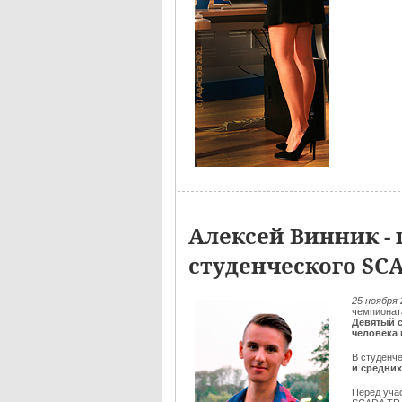
Алексей Винник - 
студенческого SC
25 ноября 
чемпионат
Девятый 
человека и
В студенч
и средни
Перед учас