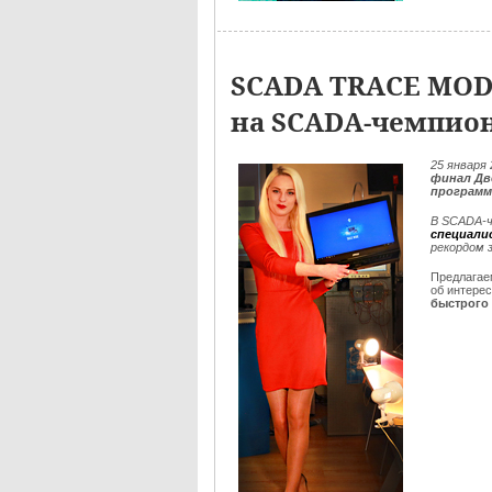
SCADA TRACE MOD
на SCADA-чемпио
25
января 
финал Дв
программ
В SCADA-ч
специали
рекордом 
Предлага
об интере
быстрого 