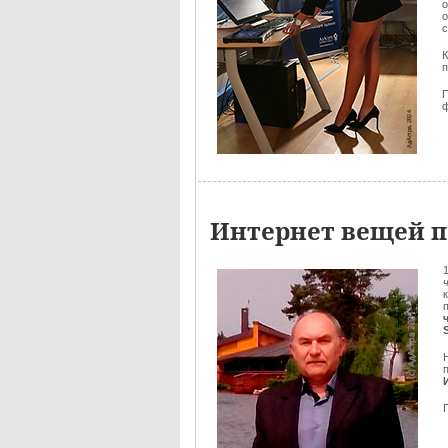
о
с
К
ф
Интернет вещей п