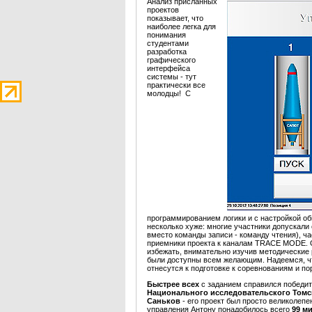
Анализ присланных
проектов
показывает, что
наиболее легка для
понимания
студентами
разработка
графического
интерфейса
системы - тут
практически все
молодцы! С
программированием логики и с настройкой об
несколько хуже: многие участники допускали
вместо команды записи - команду чтения), ч
приемники проекта к каналам TRACE MODE. 
избежать, внимательно изучив методические
были доступны всем желающим. Надеемся, ч
отнесутся к подготовке к соревнованиям и 
Быстрее всех
с заданием справился победит
Национального исследовательского Томс
Саньков
- его проект был просто великолеп
управления Антону понадобилось всего
99 м