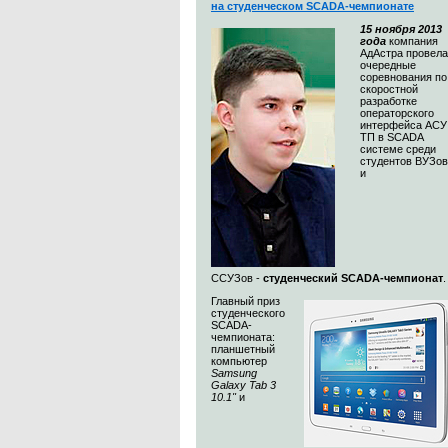
на студенческом SCADA-чемпионате
15 ноября 2013
года
компания
АдАстра провела
очередные
соревнования по
скоростной
разработке
операторского
интерфейса АСУ
ТП в SCADA
системе среди
студентов ВУЗов
и
ССУЗов -
студенческий SCADA-чемпионат
Главный приз
студенческого
SCADA-
чемпионата:
планшетный
компьютер
Samsung
Galaxy Tab 3
10.1"
и