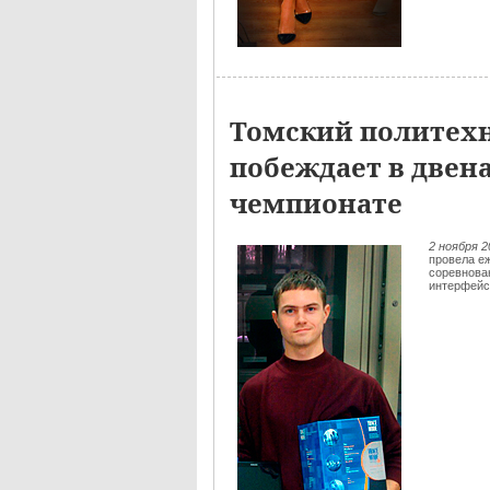
Томский политех
побеждает в двен
чемпионате
2 ноября 
провела е
соревнован
интерфейс