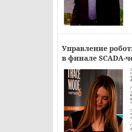
Управление робо
в финале SCADA-ч
2
П
з
М
п
О
ф