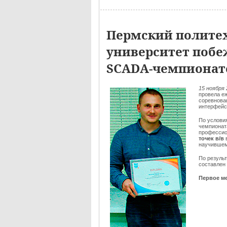
Пермский полите
университет побе
SCADA-чемпионат
15 ноября 
провела е
соревнован
интерфейс
По услови
чемпионат
профессио
точек в/в
научившем
По резуль
составлен
Первое ме