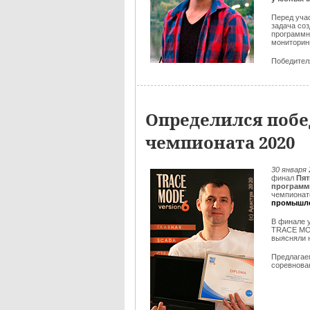
Перед уча
задача со
программн
мониторин
Победителя
Определился побе
чемпионата 2020
30 января
финал
Пят
программ
чемпионат
промышле
В финале 
TRACE M
выясняли 
Предлага
соревнова