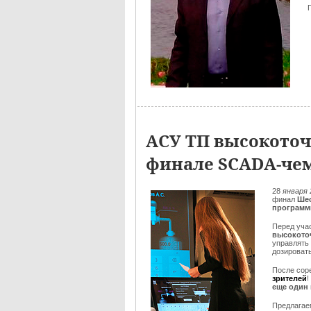
АСУ ТП высокоточ
финале SCADA-чем
28
января 
финал
Шес
программ
Перед уча
высокото
управлять
дозировать
После сор
зрителей
!
еще один
Предлага