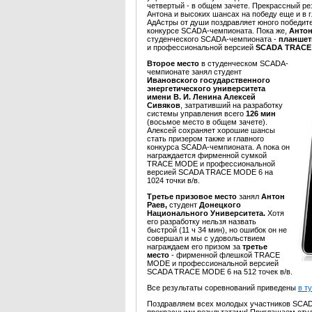
четвертый - в общем зачете. Прекрассный р
Антона и высоких шансах на победу еще и в
АдАстры от души поздравляет юного победите
конкурсе SCADA-чемпионата. Пока же,
Антон
студенческого SCADA-чемпионата -
планшет
и профессиональной версией
SCADA TRACE M
Второе место
в студенческом SCADA-
чемпионате занял студент
Ивановского государственного
энергетического университета
имени В. И. Ленина
Алексей
Сивяков
, затративший на разработку
системы управления всего
126 мин
(восьмое место в общем зачете).
Алексей сохраняет хорошие шансы
стать призером также и главного
конкурса SCADA-чемпионата. А пока он
награждается фирменной сумкой
TRACE MODE и профессиональной
версией SCADA TRACE MODE 6 на
1024 точки в/в.
Третье призовое место
занял
Антон
Раев,
студент
Донецкого
Национального Университета.
Хотя
его разработку нельзя назвать
быстрой (11 ч 34 мин), но ошибок он не
совершал и мы с удовольствием
награждаем его призом за
третье
место
- фирменной флешкой TRACE
MODE и профессиональной версией
SCADA TRACE MODE 6 на 512 точек в/в.
Все результаты соревнований приведены
в т
Поздравляем всех молодых участников SCA