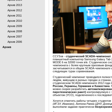
Архив 2013
Архив 2012
Архив 2011
Архив 2010
Архив 2009
Архив 2008
Архив 2007
Архив 2006
Архив
ССУЗов -
студенческий SCADA-чемпионат
планшетный компьютер Samsung Galaxy Tab 
MODE 6 на 32000 точек в/в. Студенческое со
чемпионата с более крупным призовым фондо
засчитываются в общем SCADA-чемпионате и
следующих турах соревнования.
Студенческий чемпионат проводился полнос
людям, живущим в разных городах и странах,
студенческом SCADA-чемпионате 2012 года 
России, Украины, Германии и Казахстана
.
можно скорее разработать
автоматизирован
пиротехнических ракет)
контролируемую с 
объектом (УСО), подключенного к последова
Хочется отметить работы четырех студентов
(ИГЭУ, Иваново), Антона Раева (ДНУ, Донецк
выполнили задание практически
безукоризн