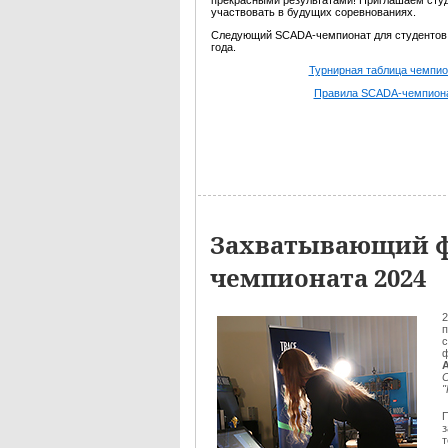
прекрасными результатами! Приглашаем сту
участвовать в будущих соревнованиях.
Следующий SCADA-чемпионат для студентов 
года.
Турнирная таблица чемпио
Правила SCADA-чемпион
Захватывающий ф
чемпионата 2024
2
п
с
ф
П
з