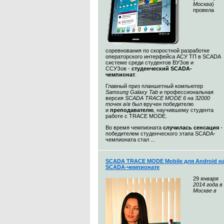
Москва
)
провела
соревнования по скоростной разработке
операторского интерфейса АСУ ТП в SCADA
системе среди студентов ВУЗов и
ССУЗов -
студенческий SCADA-
чемпионат
.
Главный приз планшетный компьютер
Samsung Galaxy Tab
и профессиональная
версия
SCADA TRACE MODE 6 на 32000
точек в/в
был вручен победителю
и
преподавателю
, научившему студента
работе с TRACE MODE.
Во время чемпионата
случилась сенсация
-
победителем студенческого этапа SCADA-
чемпионата стал ...
SCADA TRACE MODE Mobile для Android н
SCADA-чемпионате
29
января
2014 года в
Москве в