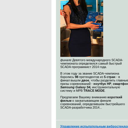
финале
Девятого международного SCADA-
чемпионата определился самый быстрый
SCADA-программист 2014 года.
В этом году за звание SCADA-чемпиона
боролись
98
претендентов из
5 стран
- в
финал вышли
двое
, чтобы разделить главны
призы соревнований -
ноутбук HP
,
смартфо
Samsung Galaxy S4,
инструментальную
систему и МРВ
TRACE MODE
.
Предлагаем Вашему вниманию
короткий
фильм
о захватывающем финале
соревнований, определившем быстрейшего
SCADA-разработчика 2014...
Управление испытательным вибростендо