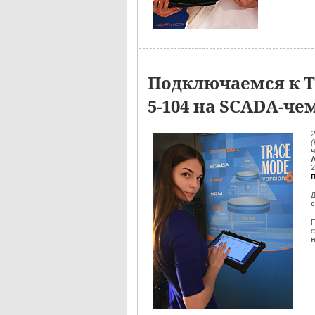
Подключаемся к Т
5-104 на SCADA-ч
2
2
Д
ф