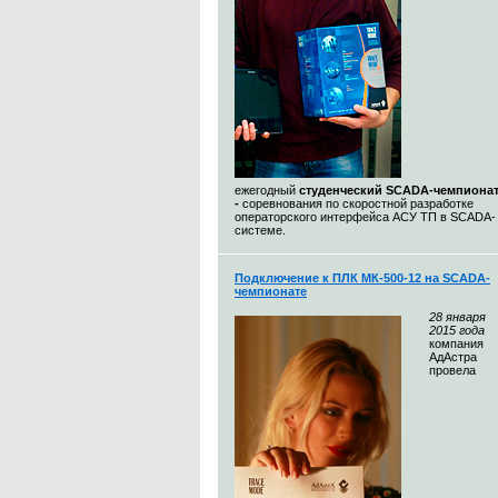
ежегодный
студенческий SCADA-чемпиона
-
соревнования по скоростной разработке
операторского интерфейса АСУ ТП в SCADA-
системе.
Подключение к ПЛК МК-500-12 на SCADA-
чемпионате
28
января
2015 года
компания
АдАстра
провела