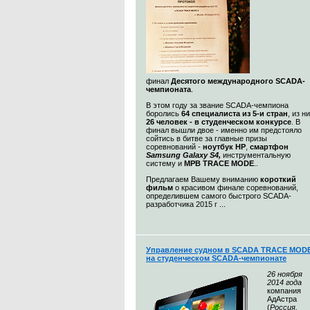
финал
Десятого международного SCADA-
чемпионата
.
В этом году за звание SCADA-чемпиона
боролись
64 специалиста из 5-и стран
, из н
26 человек - в студенческом конкурсе
. В
финал вышли двое - именно им предстояло
сойтись в битве за главные призы
соревнований -
ноутбук HP
,
смартфон
Samsung Galaxy S4,
инструментальную
систему и
МРВ TRACE MODE
..
Предлагаем Вашему вниманию
короткий
фильм
о красивом финале соревнований,
определившем самого быстрого SCADA-
разработчика 2015 г ...
Управление судном в SCADA TRACE MOD
на студенческом SCADA-чемпионате
26 ноября
2014 года
компания
АдАстра
(
Россия,