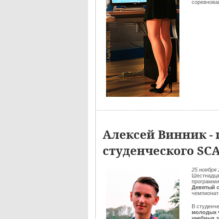
соревнован
Алексей Винник - 
студенческого SC
25 ноября 
Шестнадца
программи
Девятый 
чемпионат
В студенч
молодых 
учебных 