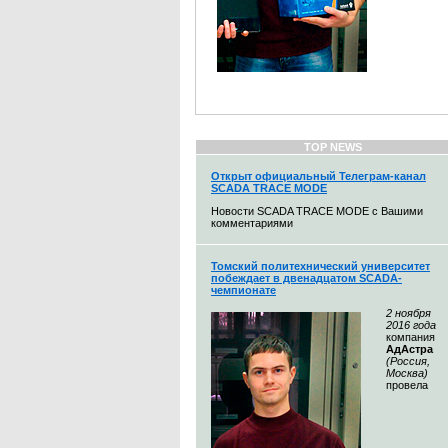
TOP NEWS
Открыт официальный Телеграм-канал
SCADA TRACE MODE
Новости SCADA TRACE MODE с Вашими
комментариями
Томский политехнический университет
побеждает в двенадцатом SCADA-
чемпионате
2 ноября
2016 года
компания
АдАстра
(Россия,
Москва)
провела