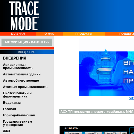
ГЛАВНАЯ
О НАС
ПРОДУКТЫ
ПОДДЕР
АВТОРИЗАЦИЯ / КАБИНЕТ>>
ВНЕДРЕНИЯ
ВНЕДРЕНИЯ
Авиационная
промышленность
Автоматизация зданий
Автомобилестроение
Атомная промышленность
Биотехнологии и
фармацевтика
S
Водоканал
Газовая
АСУ ТП металлургического комбината, МНЛ
Горнодобывающая
Государственные
учреждения
ЖКХ