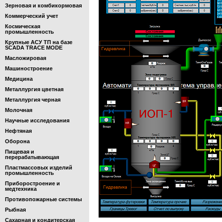
Зерновая и комбикормовая
Коммерческий учет
Космическая
промышленность
Крупные АСУ ТП на базе
SCADA TRACE MODE
Масложировая
Машиностроение
Медицина
Металлургия цветная
Металлургия черная
Молочная
Научные исследования
Нефтяная
Оборона
Пищевая и
перерабатывающая
Пластмассовых изделий
промышленность
Приборостроение и
медтехника
Противопожарные системы
Рыбная
Сахарная и кондитерская