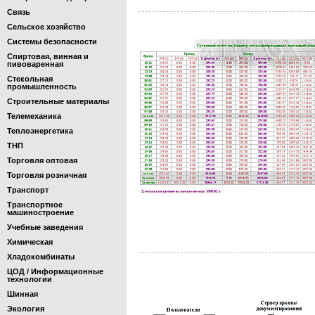
Связь
Сельское хозяйство
Системы безопасности
Спиртовая, винная и
пивоваренная
Стекольная
промышленность
Строительные материалы
Телемеханика
Теплоэнергетика
ТНП
Торговля оптовая
Торговля розничная
Транспорт
Транспортное
машиностроение
Учебные заведения
Химическая
Хладокомбинаты
ЦОД / Информационные
технологии
Шинная
Экология