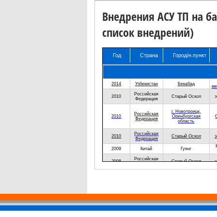
Внедрения АСУ ТП на б
список внедрений)
Год
Страна
Город/н.пункт
Год
Страна
Город/н.пункт
2014
Узбекистан
Бекабад
ме
Российская
2010
Старый Оскол
э
Федерация
г. Новотроицк,
Российская
2010
Оренбургская
Федерация
область
Российская
2010
Старый Оскол
э
Федерация
2009
Китай
Гуянг
Российская
2008
Старый Оскол
э
Федерация
Российская
Сатка, Челябинской
2008
Федерация
области
Новотроицк
Российская
2008
Оренбургской
Федерация
области
Российская
Х
2008
Мариуполь
Федерация
ф
Российская
2008
Запорожье