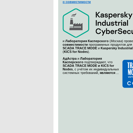
о совместимости
и
Лаборатория Касперского
(
Москва
) пров
совместимости
программных продуктов для
SCADA TRACE MODE
и
Kaspersky Industrial
(
KICS for Nodes
).
АдАстра
и
Лаборатория
Касперского
подтверждают, что
SCADA TRACE MODE и KICS for
Nodes
, с учётом их индивидуальных
системных требований,
являются
...