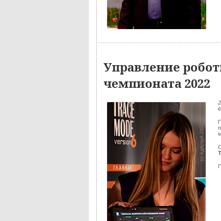
Управление робот
чемпионата 2022
2
П
м
О