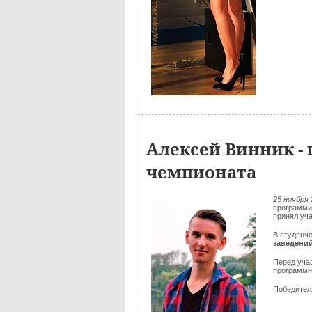
Алексей Винник - 
чемпионата
25 ноября 
программи
принял уч
В студенч
заведени
Перед уча
программн
Победителя