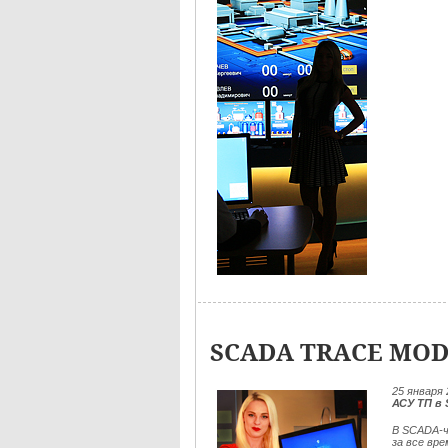
SCADA TRACE MOD
25
января 
АСУ ТП в
В SCADA-ч
за все вр