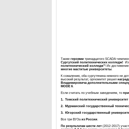
Также
героями
тринадцатого SCADA-чемпио
Сургутский политехнических колледж
!
Из
политехнический колледж"
! Их достижение
многие маститые университеты
.
К сожалению, оба сургутянина немного не до
высокий результат, оргкомитет решил
наград
Владимировича дополнительными спецп
MODE 6
.
Если считать по учебным заведениям, то
при
1. Томский политехнический университет
2. Мурманский государственный техничес
3. Югорский государственный университ
Все три ВУЗа
из России
.
По результатам шести лет
(2012-2017) учас