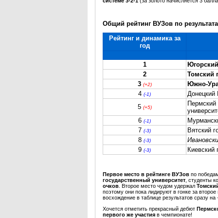
системе 3-2-1
(за золото начисляется 3 балла
Общий рейтинг ВУЗов по результатам
Рейтинг и динамика за
год
1
Югорский
2
Томский 
3
Южно-Ура
(+2)
4
Донецкий 
(-1)
Пермский 
5
(+5)
университ
6
Мурмански
(-1)
7
Вятский г
(-3)
8
Ивановск
(-3)
9
Киевский 
(-3)
Первое место в рейтинге ВУЗов
по победа
государственный университет
, студенты к
очков
. Второе место чудом удержал
Томский
поэтому они пока лидируют в гонке за второ
восхождение в таблице результатов сразу на 
Хочется отметить прекрасный дебют
Пермско
первого же участия
в чемпионате!