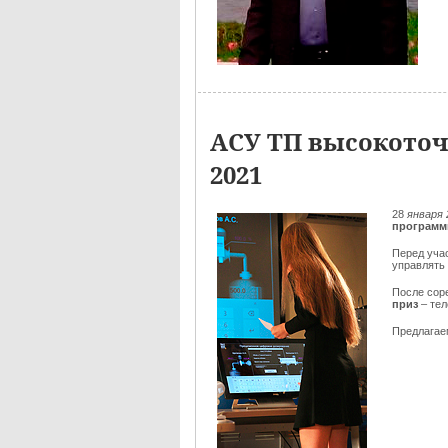
АСУ ТП высокоточ
2021
28
января 
программ
Перед уча
управлять
После сор
приз
– те
Предлага