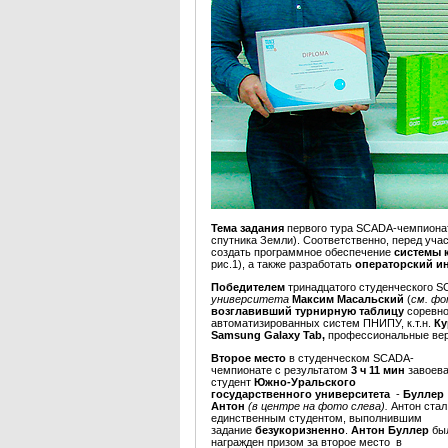
Тема задания
первого тура SCADA-чемпиона
спутника Земли). Соответственно, перед уча
создать программное обеспечение
системы 
рис.1), а также разработать
операторский и
Победителем
тринадцатого студенческого 
университета
Максим Масальский
(
см. фо
возглавивший турнирную таблицу
соревн
автоматизированных систем ПНИПУ, к.т.н.
Ку
Samsung Galaxy Tab,
профессиональные ве
Второе место
в студенческом SCADA-
чемпионате
с результатом
3 ч 11 мин
завоев
студент
Южно-Уральского
государственного университета
-
Буллер
Антон
(в центре на фото слева).
Антон стал
единственным студентом, выполнившим
задание
безукоризненно
.
Антон
Буллер
бы
награжден призом за второе место в