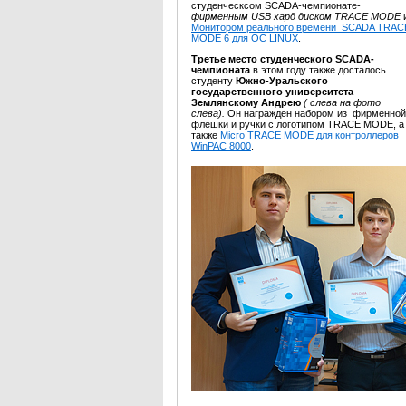
студенческсом SCADA-чемпионате-
фирменным USB хард диском TRACE MODE
Монитором реального времени SCADA TRAC
MODE 6 для ОС LINUX
.
Третье место студенческого SCADA-
чемпионата
в этом году также досталось
студенту
Южно-Уральского
государственного университета
-
Землянскому Андрею
( слева на фото
слева).
Он награжден набором из фирменной
флешки и ручки с логотипом TRACE MODE, а
также
Micro TRACE MODE для контроллеров
WinPAC 8000
.