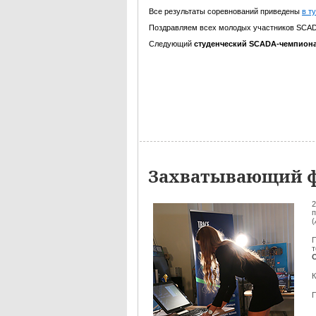
Все результаты соревнований приведены
в т
Поздравляем всех молодых участников SCAD
Следующий
студенческий SCADA-чемпион
Захватывающий ф
2
п
(
П
К