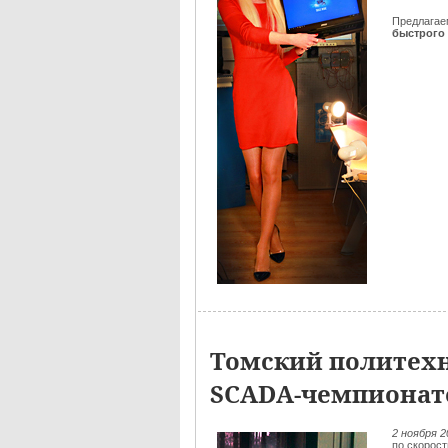
Предлага
быстрого 
Томский политехн
SCADA-чемпионат
2 ноября 
по скорос