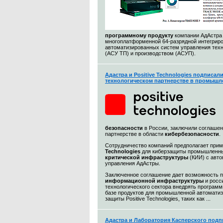
программному продукту
компании АдАстра
многоплатформенной 64-разрядной интегриро
автоматизированных систем управления тех
(АСУ ТП) и производством (АСУП).
Адастра и Positive Technologies подписал
технологическом партнерстве в промышл
безопасности
в России, заключили соглашен
партнерстве в области
кибербезопасности
.
Сотрудничество компаний предполагает при
Technologies
для киберзащиты промышленны
критической инфраструктуры
(КИИ) с авт
управления АдАстры.
Заключенное соглашение дает возможность 
информационной
инфраструктуры
и росс
технологического сектора внедрять програм
базе продуктов для промышленной автоматиз
защиты Positive Technologies, таких как ...
Адастра и Лаборатория Касперского подп