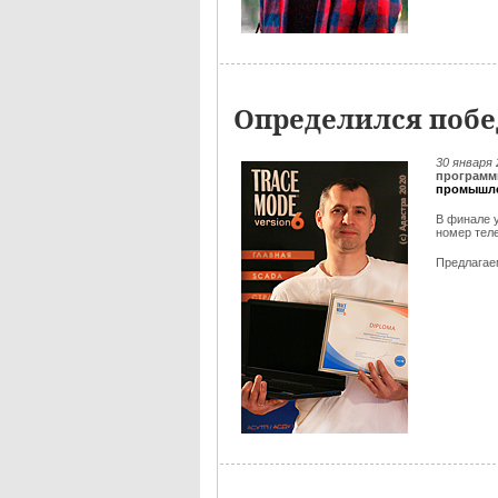
Определился побе
30 января
программ
промышле
В финале 
номер тел
Предлага