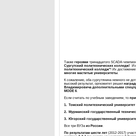
Также
героями
тринадцатого SCADA-чемпио
Сургутский политехнических колледж
!
Из
политехнический колледж"
! Их достижение
многие маститые университеты
.
К сожалению, оба сургутянина немного не до
высокий результат, оргкомитет решил
наград
Владимировича дополнительными спецп
MODE 6
.
Если считать по учебным заведениям, то
при
1. Томский политехнический университет
2. Мурманский государственный техничес
3. Югорский государственный университ
Все три ВУЗа
из России
.
По результатам шести лет
(2012-2017) учас