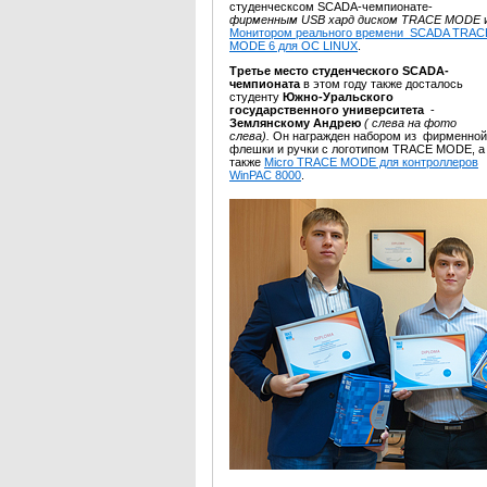
студенческсом SCADA-чемпионате-
фирменным USB хард диском TRACE MODE
Монитором реального времени SCADA TRAC
MODE 6 для ОС LINUX
.
Третье место студенческого SCADA-
чемпионата
в этом году также досталось
студенту
Южно-Уральского
государственного университета
-
Землянскому Андрею
( слева на фото
слева).
Он награжден набором из фирменной
флешки и ручки с логотипом TRACE MODE, а
также
Micro TRACE MODE для контроллеров
WinPAC 8000
.