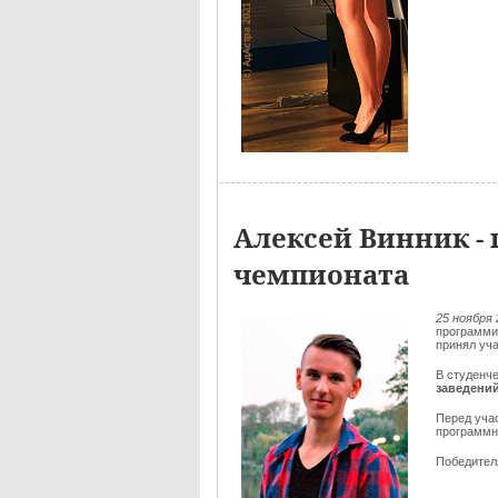
Алексей Винник - 
чемпионата
25 ноября 
программи
принял уч
В студенч
заведени
Перед уча
программн
Победителя