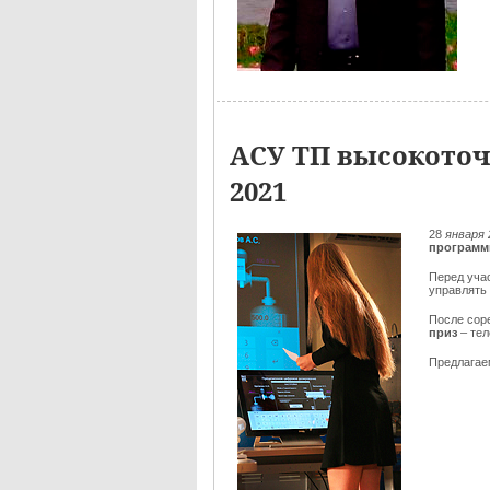
АСУ ТП высокоточ
2021
28
января 
программ
Перед уча
управлять
После сор
приз
– те
Предлага