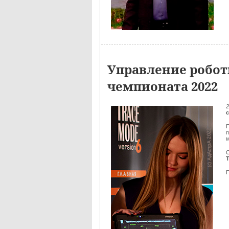
Управление робот
чемпионата 2022
2
П
м
О