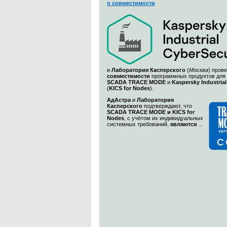
о совместимости
и
Лаборатория Касперского
(
Москва
) пров
совместимости
программных продуктов для
SCADA TRACE MODE
и
Kaspersky Industrial
(
KICS for Nodes
).
АдАстра
и
Лаборатория
Касперского
подтверждают, что
SCADA TRACE MODE и KICS for
Nodes
, с учётом их индивидуальных
системных требований,
являются
...