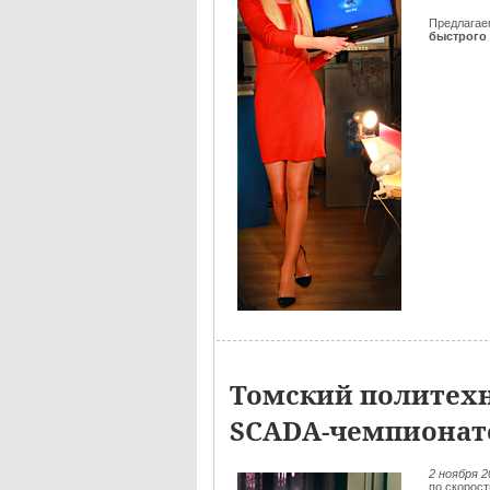
Предлага
быстрого 
Томский политехн
SCADA-чемпионат
2 ноября 
по скорос