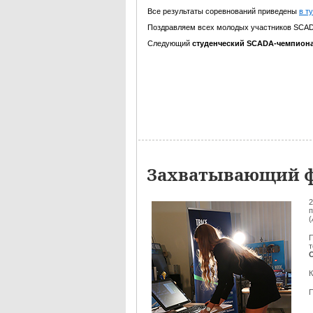
Все результаты соревнований приведены
в т
Поздравляем всех молодых участников SCAD
Следующий
студенческий SCADA-чемпион
Захватывающий ф
2
п
(
П
К