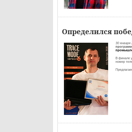
Определился побе
30 января
программ
промышле
В финале 
номер тел
Предлага