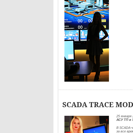
SCADA TRACE MOD
25
января 
АСУ ТП в
В SCADA-ч
за все вр