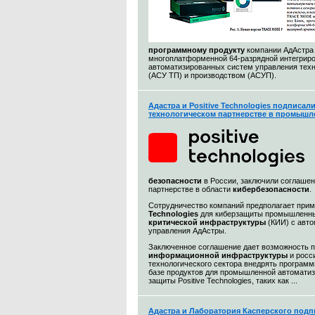
программному продукту
компании АдАстра
многоплатформенной 64-разрядной интегриро
автоматизированных систем управления тех
(АСУ ТП) и производством (АСУП).
Адастра и Positive Technologies подписал
технологическом партнерстве в промышл
безопасности
в России, заключили соглашен
партнерстве в области
кибербезопасности
.
Сотрудничество компаний предполагает при
Technologies
для киберзащиты промышленны
критической инфраструктуры
(КИИ) с авт
управления АдАстры.
Заключенное соглашение дает возможность 
информационной
инфраструктуры
и росс
технологического сектора внедрять програм
базе продуктов для промышленной автоматиз
защиты Positive Technologies, таких как ...
Адастра и Лаборатория Касперского подп