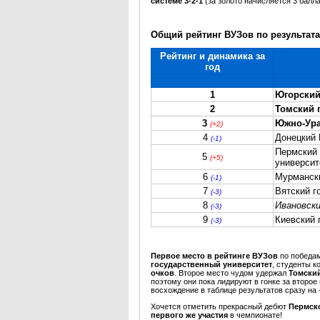
системе 3-2-1
(за золото начисляется 3 балла
Общий рейтинг ВУЗов по результатам
Рейтинг и динамика за
год
1
Югорский
2
Томский 
3
Южно-Ура
(+2)
4
Донецкий 
(-1)
Пермский 
5
(+5)
университ
6
Мурмански
(-1)
7
Вятский г
(-3)
8
Ивановск
(-3)
9
Киевский 
(-3)
Первое место в рейтинге ВУЗов
по победа
государственный университет
, студенты к
очков
. Второе место чудом удержал
Томский
поэтому они пока лидируют в гонке за второ
восхождение в таблице результатов сразу на 
Хочется отметить прекрасный дебют
Пермско
первого же участия
в чемпионате!