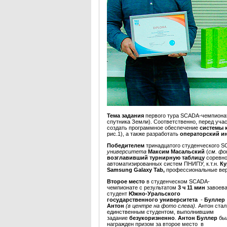
Тема задания
первого тура SCADA-чемпиона
спутника Земли). Соответственно, перед уча
создать программное обеспечение
системы 
рис.1), а также разработать
операторский и
Победителем
тринадцатого студенческого 
университета
Максим Масальский
(
см. фо
возглавивший турнирную таблицу
соревн
автоматизированных систем ПНИПУ, к.т.н.
Ку
Samsung Galaxy Tab,
профессиональные ве
Второе место
в студенческом SCADA-
чемпионате
с результатом
3 ч 11 мин
завоев
студент
Южно-Уральского
государственного университета
-
Буллер
Антон
(в центре на фото слева).
Антон стал
единственным студентом, выполнившим
задание
безукоризненно
.
Антон
Буллер
бы
награжден призом за второе место в