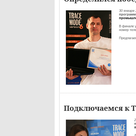
30 января
программ
промышле
В финале 
номер тел
Предлага
Подключаемся к Т
2
Д