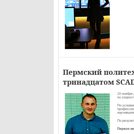
Пермский политех
тринадцатом SCA
15 ноября 
по скорос
По услови
профессио
научившем
По резуль
Первое ме