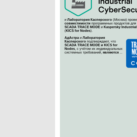
и
Лаборатория Касперского
(
Москва
) пров
совместимости
программных продуктов для
SCADA TRACE MODE
и
Kaspersky Industrial
(
KICS for Nodes
).
АдАстра
и
Лаборатория
Касперского
подтверждают, что
SCADA TRACE MODE и KICS for
Nodes
, с учётом их индивидуальных
системных требований,
являются
...