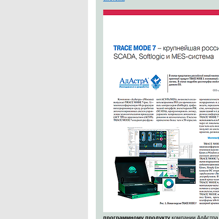
программному продукту
компании АдАстра