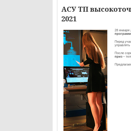
АСУ ТП высокоточ
2021
28
января 
программ
Перед уча
управлять
После сор
приз
– те
Предлага