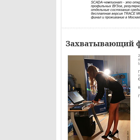
SCADA-чемпионат - это откр
профильных ВУЗов, регулярн
отдельные состязания среди
бесплатная версия TRACE MO
финал и проживание в Москв
Захватывающий ф
2
п
(
П
К