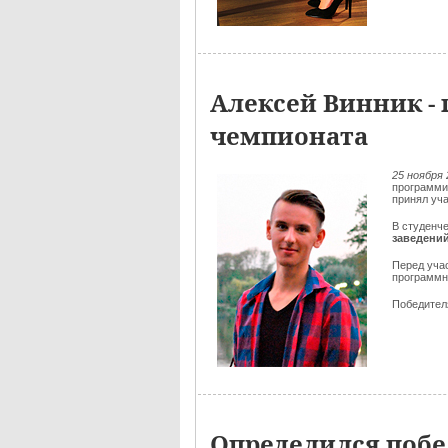
Алексей Винник - 
чемпионата
25 ноября 
программи
принял уч
В студенч
заведени
Перед уча
программн
Победителя
Определился побе