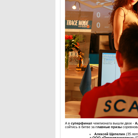
А в
суперфинал
чемпионата вышли двое -
А
сойтись в битве за
главные призы
соревнов
Алексей
Щепелин
(35 ле
в
ООО «Пермавтоматика»
(П