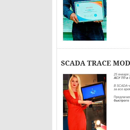
SCADA TRACE MOD
25
января 
АСУ ТП в
В SCADA-ч
за все вр
Предлага
быстрого 