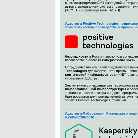
многоплатформенной 64-разрядной интегриро
автоматизированных систем управления тех
(АСУ ТП) и производством (АСУП).
Адастра и Positive Technologies подписал
технологическом партнерстве в промышл
безопасности
в России, заключили соглашен
партнерстве в области
кибербезопасности
.
Сотрудничество компаний предполагает при
Technologies
для киберзащиты промышленны
критической инфраструктуры
(КИИ) с авт
управления АдАстры.
Заключенное соглашение дает возможность 
информационной
инфраструктуры
и росс
технологического сектора внедрять програм
базе продуктов для промышленной автоматиз
защиты Positive Technologies, таких как ...
Адастра и Лаборатория Касперского подп
о совместимости