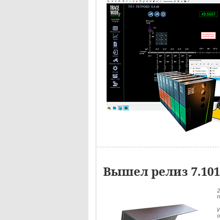
Вышел релиз 7.10
п
И
о