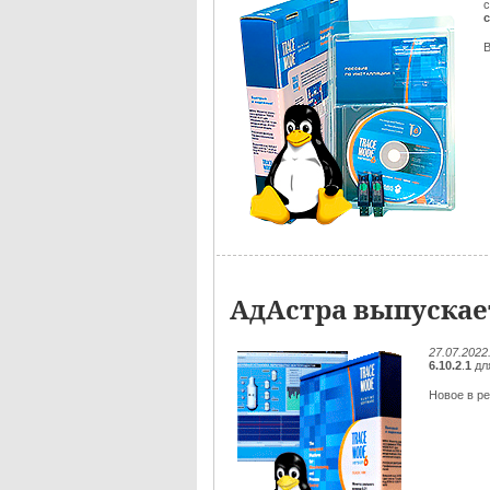
В
АдАстра выпускает
27.07.2022
6.10.2
.
1
дл
Новое в ре