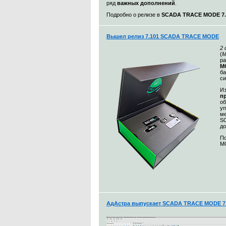
ряд
важных дополнений
.
Подробно о релизе в
SCADA TRACE MODE 7.1
Вышел релиз 7.101 SCADA TRACE MODE
2
(
М
ра
MO
ба
с
Из
п
о
уп
ме
S
до
По
MO
АдАстра выпускает SCADA TRACE MODE 7.