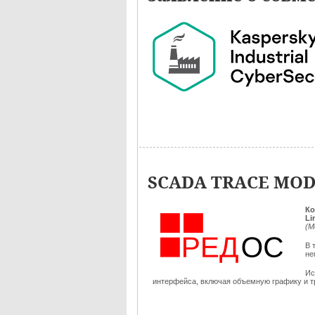
SCADA TRACE MODE
Ко
Li
(М
В 
не
Ис
интерфейса, включая объемную графику и тр