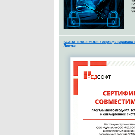
уя
Ба
и
уя
SCADA TRACE MODE 7 сертифицирована н
Линукс