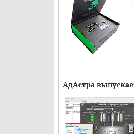
П
АдАстра выпускае