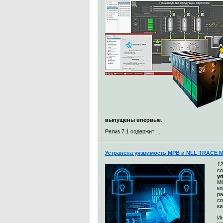
выпущены впервые
.
Релиз 7.1 содержит ...
Устранена уязвимость МРВ и NLL TRACE 
12
с
у
MO
к
ра
со
ки
Ин