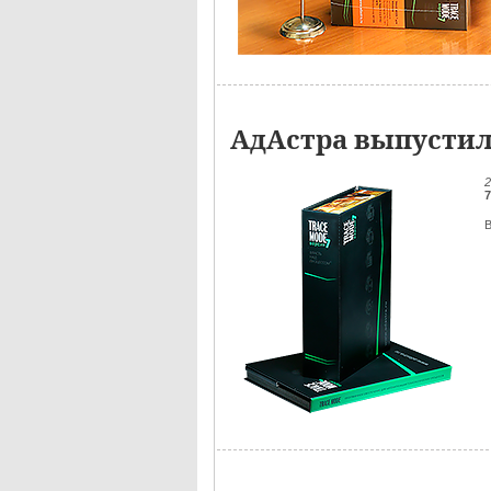
АдАстра выпустил
2
7
В