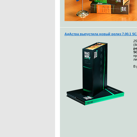
АдАстра выпустила новый релиз 7.00.1 
25
(
М
р
S
пр
ли
В 