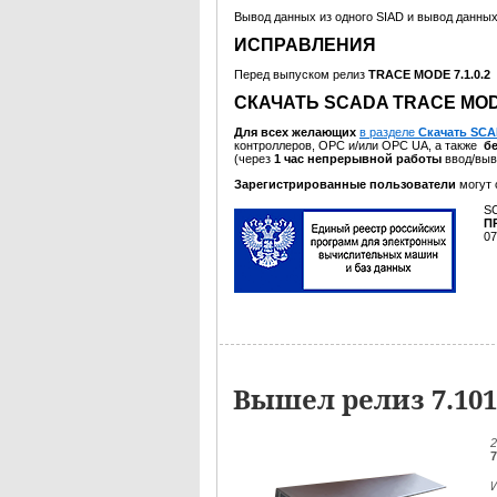
Вывод данных из одного SIAD и вывод данных
ИСПРАВЛЕНИЯ
Перед выпуском релиз
TRACE MODE 7.1.0.2
СКАЧАТЬ SCADA TRACE MODE
Для всех желающих
в разделе
Скачать SC
контроллеров, OPC и/или OPC UA, а также
б
(через
1 час непрерывной работы
ввод/выв
Зарегистрированные пользователи
могут
S
П
07
Вышел релиз 7.10
7
И