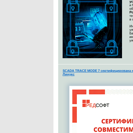
у
и 
о
Po
те
в 
Ин
уя
Ба
и
уя
SCADA TRACE MODE 7 сертифицирована н
Линукс