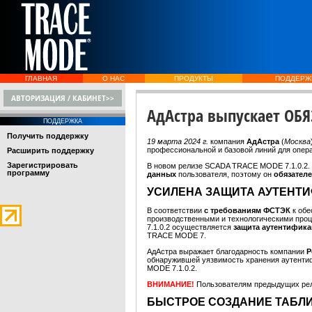
ГЛАВНАЯ
О НАС
ПРОДУКТЫ
ПОДДЕРЖ
АВТОРИЗАЦИЯ / КАБИНЕТ>>
АдАстра выпускает ОБЯ
ПОДДЕРЖКА
Получить поддержку
19 марта 2024 г.
компания
АдАстра
(
Москва
профессиональной и базовой линий для опе
Расширить поддержку
Зарегистрировать
В новом релизе SCADA TRACE MODE 7.1.0.2. 
программу
данных
пользователя, поэтому он
обязател
УСИЛЕНА ЗАЩИТА АУТЕНТ
В соответствии
с требованиям ФСТЭК
к об
производственными и технологическими про
7.1.0.2 осуществляется
защита аутентифик
TRACE MODE 7.
АдАстра выражает благодарность компании
P
обнаружившей уязвимость хранения аутентифи
MODE 7.1.0.2.
ВНИМАНИЕ!
Пользователям предыдущих ре
БЫСТРОЕ СОЗДАНИЕ ТАБЛ