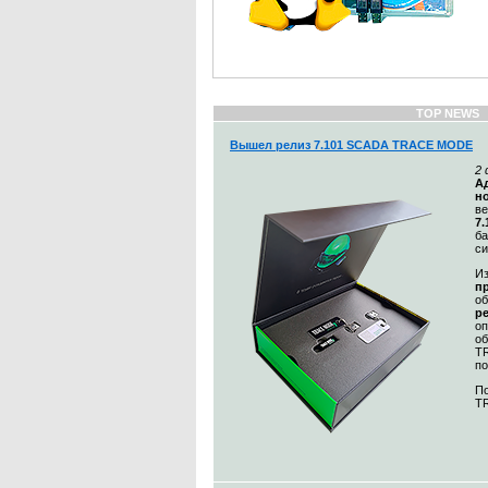
TOP NEWS
Вышел релиз 7.101 SCADA TRACE MODE
2
А
н
в
7.
ба
с
Из
п
о
ре
оп
об
TR
п
По
TR