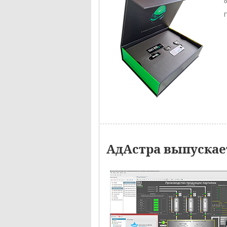
о
П
АдАстра выпускае