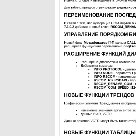
Имена столбцов и выводимые атрибуты можн
Для таблиц предусмотрен
режим редактиро
ПЕРЕИМЕНОВАНИЕ ПОСЛЕД
В связи с тем, что нумерация COM-портов
в 
7.1.0.2
добавлен новый ключ:
RSCOM_RENAM
УПРАВЛЕНИЕ ПОРЯДКОМ БИТ
Новый флаг
Модификатор [44]
канала
CALL
расширяет функционал переменной
LongFro
РАСШИРЕНИЕ ФУНКЦИЙ ДИ
Расширена диагностика обмена по
Добавлены команды:
INFO PROTOCOL -
диагно
INFO NODE -
параметры р
INFO RSCOM -
параметры 
RSCOM_RS_RSDAPI -
пар
RSCOM_RENAME_COM -
RSCOM_COM_SPEED_I12-
НОВЫЕ ФУНКЦИИ ТРЕНДОВ
Графический элемент
Тренд
может отобража
изменение значения аргументов эк
данные SIAD, VCTR;
Данные архивов VCTR могут быть также отоб
НОВЫЕ ФУНКЦИИ ТАБЛИЦЫ