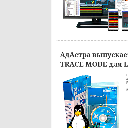
АдАстра выпуска
TRACE MODE для 
д
В