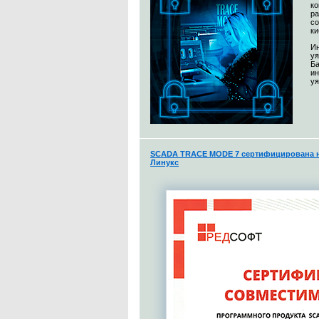
к
ра
со
ки
Ин
уя
Ба
и
уя
SCADA TRACE MODE 7 сертифицирована н
Линукс