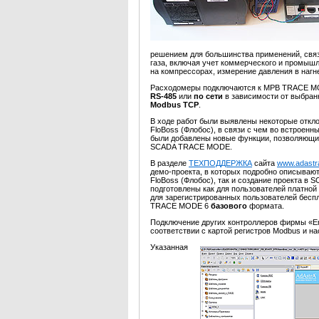
решением для большинства применений, свя
газа, включая учет коммерческого и промышл
на компрессорах, измерение давления в нагн
Расходомеры подключаются к МРВ TRACE MO
RS-485
или
по сети
в зависимости от выбран
Modbus TCP
.
В ходе работ были выявлены некоторые откло
FloBoss (Флобос), в связи с чем во встрое
были добавлены новые функции, позволяющи
SCADA TRACE MODE.
В разделе
ТЕХПОДДЕРЖКА
сайта
www.adastr
демо-проекта, в которых подробно описываю
FloBoss (Флобос), так и создание проекта в
S
подготовлены как для пользователей платной
для зарегистрированных пользователей бес
TRACE MODE 6
базового
формата.
Подключение других контроллеров фирмы «Em
соответствии с картой регистров Modbus и н
Указанная