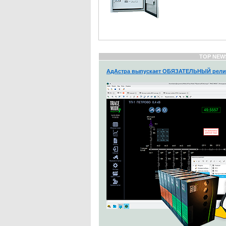
TOP NEW
АдАстра выпускает ОБЯЗАТЕЛЬНЫЙ рели