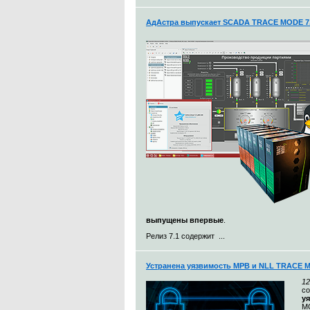
АдАстра выпускает SCADA TRACE MODE 7.
выпущены впервые
.
Релиз 7.1 содержит ...
Устранена уязвимость МРВ и NLL TRACE 
12
с
у
MO