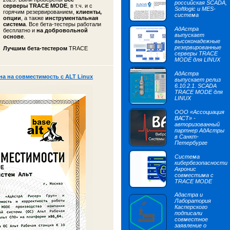
российская SCADA,
серверы TRACE MODE
, в т.ч. и с
Softlogic и MES-
горячим резервированием,
клиенты,
система
опции
, а также
инструментальная
система
. Все бета-тестеры работали
АдАстра
бесплатно и
на добровольной
выпускает
основе
.
высоконадежные
резервированные
Лучшим бета-тестером
TRACE
серверы TRACE
MODE для LINUX
АдАстра
 на совместимость с ALT Linux
выпускает релиз
6.10.2.1. SCADA
TRACE MODE для
LINUX
ООО «Ассоциация
ВАСТ» -
авторизованный
партнер АдАстры
в Санкт-
Петербурге
Система
кибербезопасности
Акронис
совместима с
TRACE MODE
Адастра и
Лаборатория
Касперского
подписали
совместное
заявление о