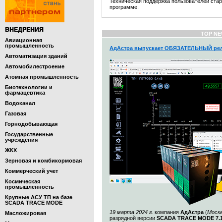
Техническая поддержка пользователей ста
программе.
ВНЕДРЕНИЯ
TOP NE
Авиационная
промышленность
АдАстра выпускает ОБЯЗАТЕЛЬНЫЙ рел
Автоматизация зданий
Автомобилестроение
Атомная промышленность
Биотехнологии и
фармацевтика
Водоканал
Газовая
Горнодобывающая
Государственные
учреждения
ЖКХ
Зерновая и комбикормовая
Коммерческий учет
Космическая
промышленность
Крупные АСУ ТП на базе
SCADA TRACE MODE
19 марта 2024 г.
компания
АдАстра
(
Моск
Масложировая
разрядной версии
SCADA TRACE MODE 7.1