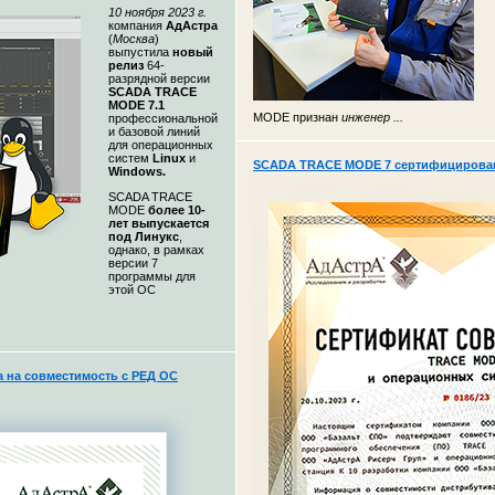
10 ноября 2023 г.
компания
АдАстра
(
Москва
)
выпустила
новый
релиз
64-
разрядной версии
SCADA TRACE
MODE 7.1
MODE признан
инженер ...
профессиональной
и базовой линий
для операционных
систем
Linux
и
SCADA TRACE MODE 7 сертифицирована
Windows.
SCADA TRACE
MODE
более 10-
лет выпускается
под Линукс
,
однако, в рамках
версии 7
программы для
этой ОС
на совместимость с РЕД ОС