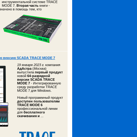
инструментальной системе TRACE
MODE 7.
Вторая часть
книги -
азначено
в помощь тем, кто
ую версию SCADA TRACE MODE 7
19 января 2023 г.
компания
АдАстра
(
Москва
)
выпустила
первый продукт
новой
64-разрядной
версии SCADA TRACE
MODE 7
- Интегрированную
среду разработки TRACE
MODE 7 для Windows.
Новый программный продукт
доступен пользователям
TRACE MODE 6
профессиональной линии
для
бесплатного
скачивания и
...