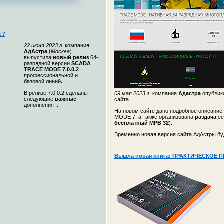
 7
22 июня 2023 г.
компания
АдАстра
(
Москва
)
выпустила
новый релиз
64-
разрядной версии
SCADA
TRACE MODE 7.0.0.2
профессиональной и
базовой линий
.
В релизе 7.0.0.2 сделаны
09 мая 2023 г.
компания
Адастра
опубли
следующие
важные
сайта.
дополнения ...
На новом сайте дано подробное описание
MODE 7, а также организована
раздача
ее
бесплатный МРВ 32
).
Временно новая версия сайта АдАстры буд
Вышла новая книга: ПРАКТИЧЕСКОЕ 