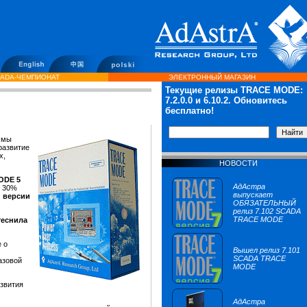
ADA-ЧЕМПИОНАТ
ЭЛЕКТРОННЫЙ МАГАЗИН
Текущие релизы TRACE MODE:
7.2.0.0
и 6.10.2. Обновитесь
бесплатно!
ммы
развитие
х,
НОВОСТИ
ODE 5
АдАстра
ь 30%
выпускает
й версии
ОБЯЗАТЕЛЬНЫЙ
релиз 7.102 SCADA
TRACE MODE
теснила
 о
Вышел релиз 7.101
SCADA TRACE
азовой
MODE
звития
АдАстра