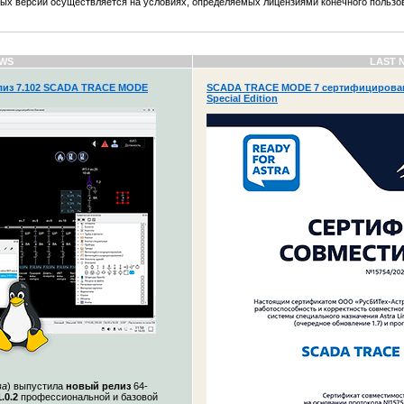
рых версий осуществляется на условиях, определяемых лицензиями конечного пользо
WS
LAST 
из 7.102 SCADA TRACE MODE
SCADA TRACE MODE 7 сертифицирована
Special Edition
ва
)
выпустила
новый релиз
64-
.0.2
профессиональной и базовой