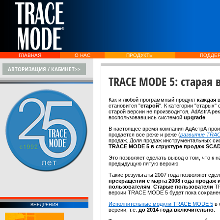
ГЛАВНАЯ
О НАС
ПРОДУКТЫ
ПОДДЕ
АВТОРИЗАЦИЯ / КАБИНЕТ>>
TRACE MODE 5: старая 
Как и любой программный продукт
каждая
становится "
старой
". К категории "старых
старой версии не производится, AdAstrA р
воспользовавшись системой
upgrade
.
В настоящее время компания АдАстрА про
продается все реже и реже (
развитие TRAC
продаж. Доля продаж инструментальных си
TRACE MODE 5
в структуре продаж SCA
Это позволяет сделать вывод о том, что к
предыдущую пятую версию.
Такие результаты 2007 года позволяют сд
прекращении с марта 2008 года прода
пользователям
.
Старые пользователи
T
версии TRACE MODE 5 будет пока сохране
Исполнительные модули TRACE MODE 5
в 
ВНЕДРЕНИЯ
версии, т.е.
до 2014 года включительно
.