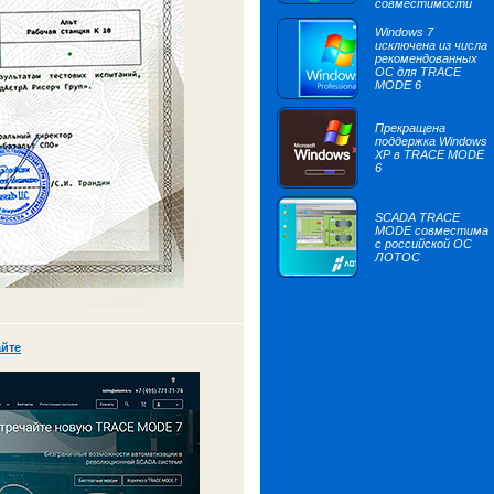
совместимости
Windows 7
исключена из числа
рекомендованных
ОС для TRACE
MODE 6
Прекращена
поддержка Windows
XP в TRACE MODE
6
SCADA TRACE
MODE совместима
с российской ОС
ЛОТОС
айте