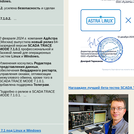
ndows.
2.
усилена
безопасность
и
сделан
1.0.2.
...
2 февраля
2024 г.
компания
АдАстра
(
Москва
)
выпустила
новый релиз
64-
разрядной версии
SCADA TRACE
MODE 7.1.0.1
профессиональной и
базовой линий для операционных
систем
Linux
и
Windows.
Изменения коснулись
Редактора
представления данных
,
обеспечения
безударного рестарта
,
управления окнами, оптимизации
межузлового обмена, кроме того в
SCADA TRACE MODE 7.1.0.1.
добавлена поддержка
Телеграм
.
Награжден лучший бета-тестер SCADA 
Подробно о релизе в SCADA TRACE
MODE 7.1.0.1. ...
.1 под Linux и Windows