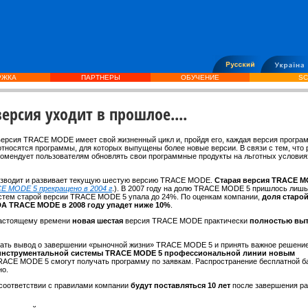
РЖКА
ПАРТНЕРЫ
ОБУЧЕНИЕ
SC
версия уходит в прошлое....
версия TRACE MODE имеет свой жизненный цикл и, пройдя его, каждая версия програ
" относятся программы, для которых выпущены более новые версии. В связи с тем, что 
екомендует пользователям обновлять свои программные продукты на льготных условия
изводит и развивает текущую шестую версию TRACE MODE.
Старая версия TRACE M
E MODE 5 прекращено в 2004 г
.). В 2007 году на долю TRACE MODE 5 пришлось лиш
стем старой версии TRACE MODE 5 упала до 24%. По оценкам компании,
доля старо
DA TRACE MODE в 2008 году упадет ниже 10%
.
 настоящему времени
новая шестая
версия TRACE MODE практически
полностью вы
елать вывод о завершении «рыночной жизни» TRACE MODE 5 и принять важное решение
ж инструментальной системы TRACE MODE 5 профессиональной линии новым
RACE MODE 5 смогут получать программу по заявкам. Распространение бесплатной б
но.
соответствии с правилами компании
будут поставляться 10 лет
после завершения ра