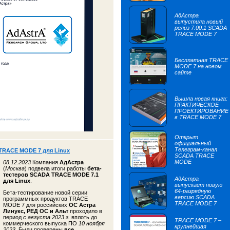
АдАстра
выпустила новый
релиз 7.00.1 SCADA
TRACE MODE 7
Бесплатная TRACE
MODE 7 на новом
сайте
Вышла новая книга:
ПРАКТИЧЕСКОЕ
ПРОЕКТИРОВАНИЕ
в TRACE MODE 7
Открыт
официальный
Телеграм-канал
TRACE MODE 7 для Linux
SCADA TRACE
MODE
08.12.2023
Компания
АдАстра
(
Москва
) подвела итоги работы
бета-
тестеров
SCADA TRACE MODE 7.1
АдАстра
для Linux
.
выпускает новую
64-разрядную
Бета-тестирование новой серии
версию SCADA
программных продуктов TRACE
TRACE MODE 7
MODE 7 для российских
ОС Астра
Линукс, РЕД ОС и Альт
проходило в
период
с августа 2023 г.
вплоть до
TRACE MODE 7 –
коммерческого выпуска ПО
10 ноября
крупнейшая
2023
. Были проверены
все