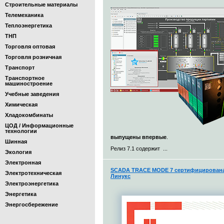
Строительные материалы
Телемеханика
Теплоэнергетика
ТНП
Торговля оптовая
Торговля розничная
Транспорт
Транспортное
машиностроение
Учебные заведения
Химическая
Хладокомбинаты
ЦОД / Информационные
технологии
выпущены впервые
.
Шинная
Релиз 7.1 содержит ...
Экология
Электронная
SCADA TRACE MODE 7 сертифицирована 
Электротехническая
Линукс
Электроэнергетика
Энергетика
Энергосбережение