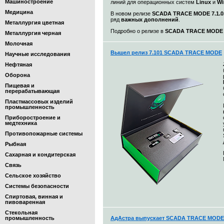
Машиностроение
линий для операционных систем
Linux
и
Wi
Медицина
В новом релизе
SCADA TRACE MODE 7.1.0.
ряд
важных дополнений
.
Металлургия цветная
Подробно о релизе в
SCADA TRACE MODE 7.
Металлургия черная
Молочная
Вышел релиз 7.101 SCADA TRACE MODE
Научные исследования
Нефтяная
Оборона
Пищевая и
перерабатывающая
Пластмассовых изделий
промышленность
Приборостроение и
медтехника
Противопожарные системы
Рыбная
Сахарная и кондитерская
Связь
Сельское хозяйство
Системы безопасности
Спиртовая, винная и
пивоваренная
Стекольная
промышленность
АдАстра выпускает SCADA TRACE MODE 7