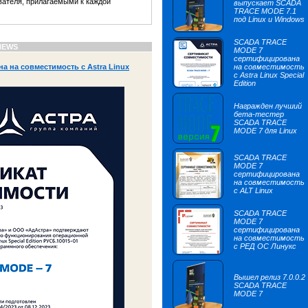
вателя, прилагаемыми к каждой
выпускает SCADA
TRACE MODE 7.1
под Linux и Windows
SCADA TRACE
NEWS
MODE 7
сертифицирована
 на совместимость с Astra Linux
на совместимость
с Astra Linux Special
Edition
Награжден лучший
бета-тестер
SCADA TRACE
MODE 7 для Linux
SCADA TRACE
MODE 7
сертифицирована
на совместимость
с ALT Linux
SCADA TRACE
MODE 7
сертифицирована
на совместимость
с РЕД ОС Линукс
Вышел релиз 7.0.0.2
SCADA TRACE
MODE 7