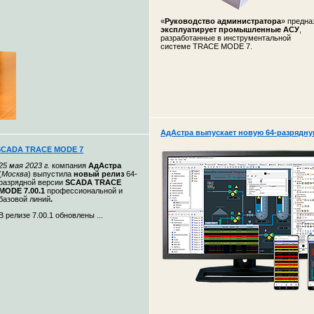
«
Руководство администратора
» предн
эксплуатирует промышленные АСУ
,
разработанные в инструментальной
системе TRACE MODE 7.
АдАстра выпускает новую 64-разрядн
 SCADA TRACE MODE 7
25 мая 2023 г.
компания
АдАстра
(
Москва
)
выпустила
новый релиз
64-
разрядной версии
SCADA TRACE
MODE 7.00.1
профессиональной и
базовой линий
.
В релизе 7.00.1 обновлены ...