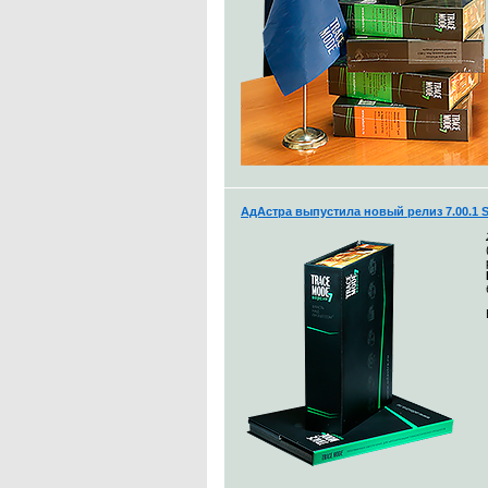
АдАстра выпустила новый релиз 7.00.1