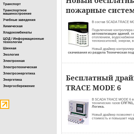
Новый бесплатны
Транспорт
пожарные систем
Транспортное
машиностроение
Учебные заведения
В состав SCADA TRACE M
Химическая
Подключение контроллера
Хладокомбинаты
автоматизации зданий
, 
отоплением, водоснабжени
ЦОД / Информационные
теплоносителей, энергии,
технологии
Шинная
Новый драйвер контролле
скачивания из раздела Техническая по
Экология
Электронная
Электротехническая
Электроэнергетика
Бесплатный драй
Энергетика
TRACE MODE 6
Энергосбережение
В SCADA TRACE MODE 6 в
технических газов
СПГ761,
Логика.
Новый драйвер позволяет 
стоимость и повышает над