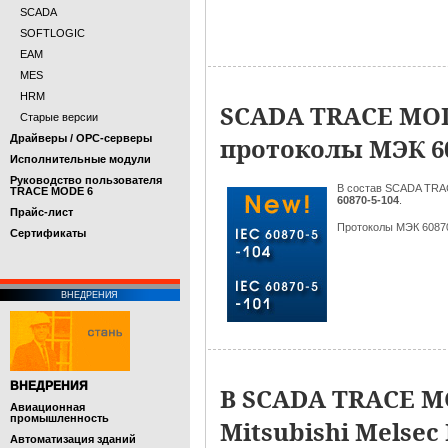
SCADA
SOFTLOGIC
EAM
MES
HRM
SCADA TRACE MO
Старые версии
Драйверы / OPC-серверы
протоколы МЭК 608
Исполнительные модули
Руководство пользователя
В состав SCADA TR
TRACE MODE 6
60870-5-104
.
Прайс-лист
Протоколы МЭК 60870
Cертификаты
ВНЕДРЕНИЯ
ВНЕДРЕНИЯ
В SCADA TRACE M
Авиационная
промышленность
Mitsubishi Melsec
Автоматизация зданий