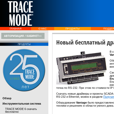
ГЛАВНАЯ
О НАС
ПРОДУКТЫ
ПОДДЕ
АВТОРИЗАЦИЯ / КАБИНЕТ>>
Новый бесплатный др
ПРОДУКТЫ
В 
Va
Об
инт
вен
Св
дра
En
Ena
ра
точка по RS-232. При этом по стоимости I
Скачать новые драйверы и проекты SCADA
RS-232 и Ethernet, можно в разделе
Получит
Обзор
Оборудование
Vantage
было предоставлен
Инструментальная система
техники и решениях в области умного дома.
TRACE MODE 6 скачать
бесплатно