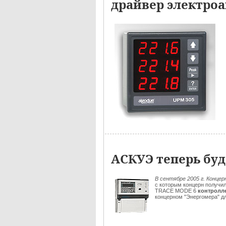
драйвер электроа
АСКУЭ теперь буд
В сентябре 2005 г.
Концер
с которым концерн получи
TRACE MODE 6
контролле
концерном "Энергомера" дл