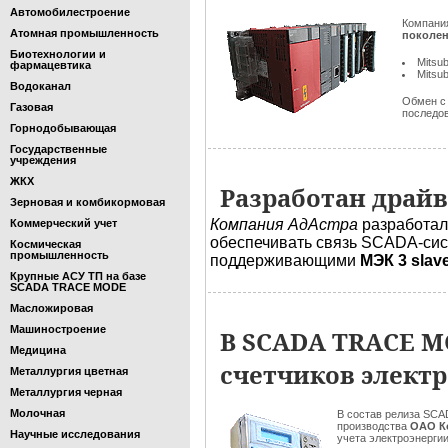
Автомобилестроение
Компани
Атомная промышленность
поколе
Биотехнологии и
Mitsu
фармацевтика
Mitsu
Водоканал
Обмен с
Газовая
последов
Горнодобывающая
Государственные
учреждения
ЖКХ
Разработан драйв
Зерновая и комбикормовая
Компания АдАстра
разработа
Коммерческий учет
обеспечивать связь SCADA-си
Космическая
промышленность
поддерживающими
МЭК 3 slav
Крупные АСУ ТП на базе
SCADA TRACE MODE
Масложировая
Машиностроение
В SCADA TRACE M
Медицина
счетчиков электр
Металлургия цветная
Металлургия черная
Молочная
В состав релиза SC
производства
ОАО К
Научные исследования
учета электроэнергии