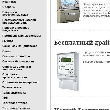
Нефтяная
Обмен данными со с
Оборона
позволяет создавать
вычислительные рес
Пищевая и
доступны для и для
M
перерабатывающая
контроллером
WinC
Пластмассовых изделий
промышленность
Приборостроение и
медтехника
Противопожарные системы
Бесплатный драй
Рыбная
Сахарная и кондитерская
Связь
В раздел
техническ
трехфазных счетчи
Сельское хозяйство
Системы безопасности
В новом
бесплатно
Спиртовая, винная и
пивоваренная
Стекольная
промышленность
Строительные материалы
Телемеханика
Теплоэнергетика
ТНП
Торговля оптовая
Торговля розничная