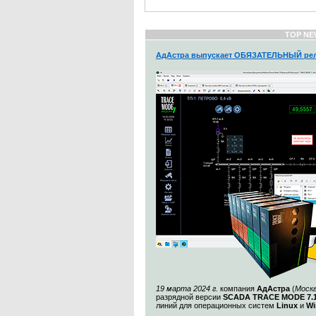
TOP NE
АдАстра выпускает ОБЯЗАТЕЛЬНЫЙ рел
19 марта 2024 г.
компания
АдАстра
(
Моск
разрядной версии
SCADA TRACE MODE 7.1
линий для операционных систем
Linux
и
Wi