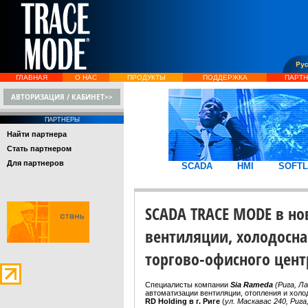
ГЛАВНАЯ
О НАС
ПРОДУКТЫ
ПОДДЕРЖКА
ПАРТ
АВТОРИЗАЦИЯ / КАБИНЕТ>>
ПАРТНЕРЫ
Найти партнера
Стать партнером
Для партнеров
SCADA
HMI
SOFTL
SCADA TRACE MODE в но
вентиляции, холодосн
торгово-офисного цент
Специалисты компании
Sia Rameda
(Рига, Л
автоматизации вентиляции, отопления и хо
RD Holding в г. Риге
(
ул. Маскавас 240, Риг