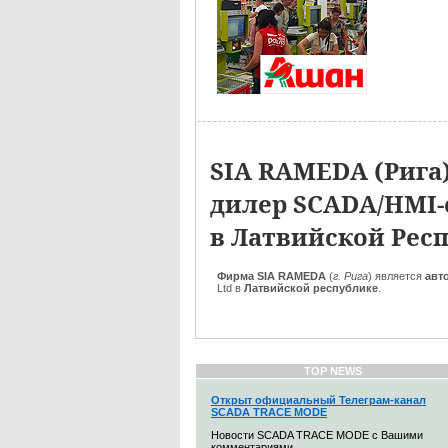
SIA RAMEDA (Рига
дилер SCADA/HMI
в Латвийской Рес
Фирма SIA RAMEDA
(
г. Рига
)
является
авт
Ltd в
Латвийской республике
.
TOP NEWS
Открыт официальный Телеграм-канал
SCADA TRACE MODE
Новости SCADA TRACE MODE с Вашими
комментариями