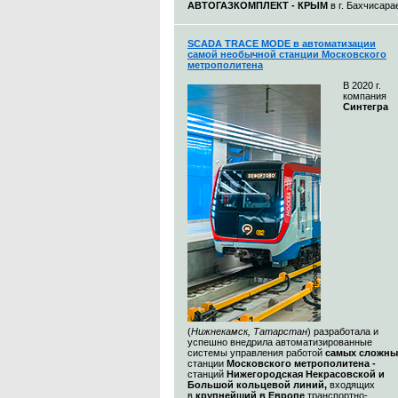
АВТОГАЗКОМПЛЕКТ - КРЫМ
в г. Бахчисара
SCADA TRACE MODE в автоматизации
самой необычной станции Московского
метрополитена
В 2020 г.
компания
Синтегра
(
Нижнекамск, Татарстан
) разработала и
успешно внедрила автоматизированные
системы управления работой
самых сложны
станции
Московского метрополитена -
станций
Нижегородская Некрасовской и
Большой кольцевой линий,
входящих
в
крупнейший в Европе
транспортно-