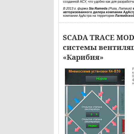
созданной АСУ, что удобно как для разработч
В 2013 г. фирма
Sia Rameda
(Рига, Латвия)
авторизованного дилера компании АдАс
компании АдАстра на территории
Латвийско
SCADA TRACE MOD
системы вентиляц
«Карибия»
Р
к
0
ф
н