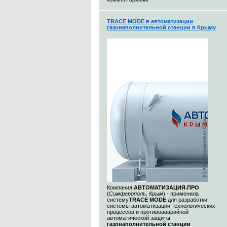
TRACE MODE в автоматизации
газонаполнительной станции в Крыму
Компания
АВТОМАТИЗАЦИЯ.ПРО
(
Симферополь, Крым
) - применила
систему
TRACE MODE
для разработки
системы автоматизации технологических
процессов и противоаварийной
автоматической защиты
газонаполнительной станции