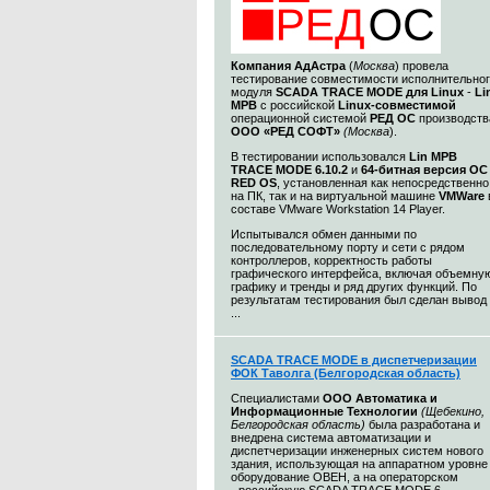
Компания
АдАстра
(
Москва
) провела
тестирование совместимости исполнительно
модуля
SCADA TRACE MODE для Linux
-
Li
МРВ
с российской
Linux-совместимой
операционной системой
РЕД ОС
производств
ООО «РЕД СОФТ»
(Москва
).
В тестировании использовался
Lin МРВ
TRACE MODE 6.10.2
и
64-битная версия ОС
RED OS
, установленная как непосредственно
на ПК, так и на виртуальной машине
VMWare
составе VMware Workstation 14 Player.
Испытывался обмен данными по
последовательному порту и сети c рядом
контроллеров, корректность работы
графического интерфейса, включая объемну
графику и тренды и ряд других функций. По
результатам тестирования был сделан вывод
...
SCADA TRACE MODE в диспетчеризации
ФОК Таволга (Белгородская область)
Специалистами
ООО Автоматика и
Информационные Технологии
(Щебекино,
Белгородская область)
была разработана и
внедрена система автоматизации и
диспетчеризации инженерных систем нового
здания, использующая на аппаратном уровне
оборудование ОВЕН, а на операторском