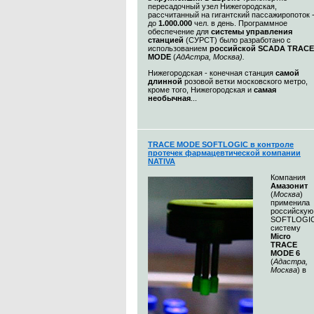
пересадочный узел Нижегородская,
рассчитанный на гигантский пассажиропоток 
до
1.000.000
чел. в день. Программное
обеспечение для
системы управления
станцией
(СУРСТ) было разработано с
использованием
российской SCADA TRACE
MODE
(
АдАстра, Москва)
.
Нижегородская - конечная станция
самой
длинной
розовой ветки московского метро,
кроме того, Нижегородская и
самая
необычная
...
TRACE MODE SOFTLOGIC в контроле
протечек фармацевтической компании
NATIVA
Компания
Амазонит
(
Москва
)
применила
российскую
SOFTLOGI
систему
Micro
TRACE
MODE 6
(
Адастра,
Москва
) в