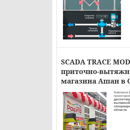
SCADA TRACE MOD
приточно-вытяжн
магазина Ашан в 
Компания
проектиро
диспетчер
вытяжной
гипермар
области
.