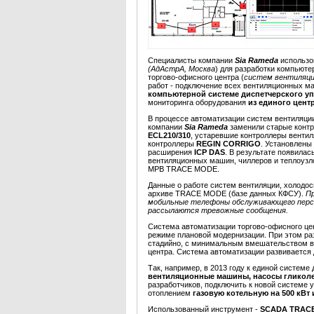
Специалисты компании
Sia Rameda
использо
(АдАстрА, Москва
) для разработки компьют
торгово-офисного центра (
систем вентиляци
работ - подключение всех вентиляционных ма
компьютерной системе диспетчерского у
мониторинга оборудования
из единого цент
В процессе автоматизации систем вентиляци
компании
Sia Rameda
заменили старые конт
ECL210/310
, устаревшие контроллеры венти
контроллеры
REGIN CORRIGO
. Установлены
расширения
ICP DAS
. В результате появилас
вентиляционных машин, чиллеров и теплоузло
МРВ TRACE MODE.
Данные о работе систем вентиляции, холодо
архиве TRACE MODE (базе данных КФСУ).
Пр
мобильные телефоны обслуживающего перс
рассылаются тревожные сообщения.
Система автоматизации торгово-офисного це
режиме плановой модернизации. При этом ра
стадийно, с минимальным вмешательством в
центра. Система автоматизации развивается 
Так, например, в 2013 году к единой систем
вентиляционные машины, насосы гликоле
разработчиков, подключить к новой системе 
отоплением
газовую котельную на 500 кВ
Использованный инструмент -
SCADA TRAC