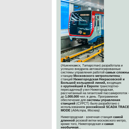
(
Нижнекамск, Татарстан
) разработала и
успешно внедрила автоматизированные
системы управления работой
самых сложны
станции
Московского метрополитена -
станций
Нижегородская Некрасовской и
Большой кольцевой линий,
входящих
в
крупнейший в Европе
транспортно-
пересадочный узел Нижегородская,
рассчитанный на гигантский пассажиропоток 
до
1.000.000
чел. в день. Программное
обеспечение для
системы управления
станцией
(СУРСТ) было разработано с
использованием
российской SCADA TRACE
MODE
(
АдАстра, Москва)
.
Нижегородская - конечная станция
самой
длинной
розовой ветки московского метро,
кроме того, Нижегородская и
самая
необычная
...