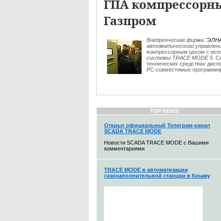
ГПА компрессорн
Газпром
Внедренческая фирма
"ЭЛН
автоматического управлен
компрессорным цехом с ис
системы TRACE MODE 5
. 
технических средствах дисп
PC-совместимые программир
TOP NEWS
Открыт официальный Телеграм-канал
SCADA TRACE MODE
Новости SCADA TRACE MODE с Вашими
комментариями
TRACE MODE в автоматизации
газонаполнительной станции в Крыму