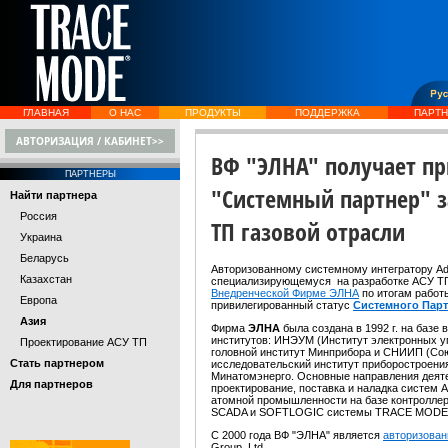
ГЛАВНАЯ
О НАС
ПРОДУКТЫ
ПОДДЕРЖКА
ПАРТ
АВТОРИЗАЦИЯ / КАБИНЕТ>>
ВФ "ЭЛНА" получает пр
ПАРТНЕРЫ
"Системный партнер" з
Найти партнера
Россия
ТП газовой отрасли
Украина
Беларусь
Авторизованному системному интегратору Ad
Казахстан
специализирующемуся на разработке АСУ ТП 
Внедренческой Фирме ЭЛНА
по итогам работы
Европа
привилегированный статус
Системного Пар
Азия
Фирма
ЭЛНА
была создана в 1992 г. на базе
институтов: ИНЭУМ (Институт электронных 
Проектирование АСУ ТП
головной институт Минприбора и СНИИП (Со
Стать партнером
исследовательский институт приборостроения
Минатомэнерго. Основные направления деяте
Для партнеров
проектирование, поставка и наладка систем 
атомной промышленности на базе контроллер
SCADA и SOFTLOGIC системы TRACE MODE
C 2000 года ВФ "ЭЛНА" является
авторизова
Group, Ltd.