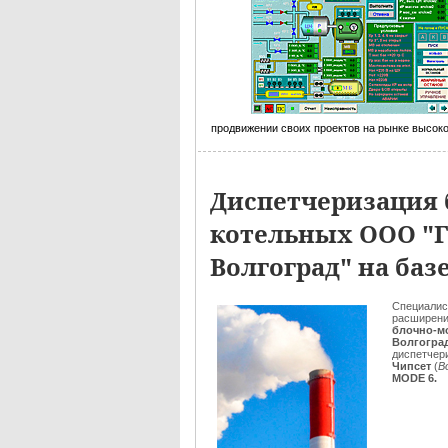
продвижении своих проектов на рынке высок
Диспетчеризация
котельных ООО "Г
Волгоград" на ба
Специали
расширени
блочно-м
Волгогра
диспетчер
Чипсет
(
В
MODE 6.