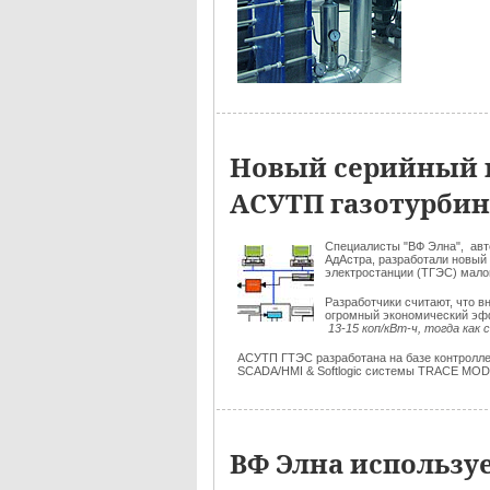
Новый серийный п
АСУТП газотурбин
Специалисты "ВФ Элна", авт
АдАстра, разработали новый
электростанции (ТГЭС) мало
Разработчики считают, что в
огромный экономический эф
13-15 коп/кВт-ч, тогда как 
АСУТП ГТЭС разработана на базе контролл
SCADA/HMI & Softlogic системы TRACE MOD
ВФ Элна использу