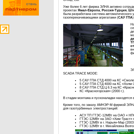
Уже более 6 лет фирма ЭЛНА активно сотруд
проектах
Ямал-Европа
,
Россия-Турция
,
Шт
была разработана система автоматического
газоперекачивающими агрегатами (
САУ ГПА
Н
с
де
м
д
Т
о
в
ф
ЭЛ
SCADA TRACE MODE:
5 САУ ГПА СТД 4000 на КС «Смолен
5 САУ ГПА СТД 4000 на КС «Холм-Ж
8 САУ ГПА СТД Ц 6.3 на КС «Красно
КС «Красногорская» (2000 г.).
В стадии монтажа и пусконаладки находятся
Кроме того, по заказу АМНЭР-М фирмой ЭЛНА
для газотурбинных электростанций:
АСУ ТП ГТЭС-12МВт на ОАО « НПО «
ГТЭС-12МВт на ЗАО «Хим-Траст» г. 
ГТЭС-12МВт в г. Нарьян-Мар (2003 г
ГТЭС-12МВт в г. Михайловка Волгог