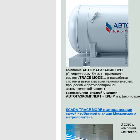
Компания
АВТОМАТИЗАЦИЯ.ПРО
(
Симферополь, Крым
) - применила
систему
TRACE MODE
для разработки
системы автоматизации технологических
процессов и противоаварийной
автоматической защиты
газонаполнительной станции
АВТОГАЗКОМПЛЕКТ - КРЫМ
в г. Бахчисара
SCADA TRACE MODE в автоматизации
самой необычной станции Московского
метрополитена
В 2020 г.
компания
Синтегра