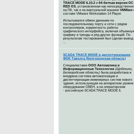
TRACE MODE 6.10.2
и
64-битная версия ОС
RED OS
, установленная как непосредственно
на ПК, так и на виртуальной машине
VMWare
составе VMware Workstation 14 Player.
Испытывался обмен данными по
последовательному порту и сети c рядом
контроллеров, корректность работы
графического интерфейса, включая объемну
графику и тренды и ряд других функций. По
результатам тестирования был сделан вывод
...
SCADA TRACE MODE в диспетчеризации
ФОК Таволга (Белгородская область)
Специалистами
ООО Автоматика и
Информационные Технологии
(Щебекино,
Белгородская область)
была разработана и
внедрена система автоматизации и
диспетчеризации инженерных систем нового
здания, использующая на аппаратном уровне
оборудование ОВЕН, а на операторском
- российскую SCADA TRACE MODE 6.