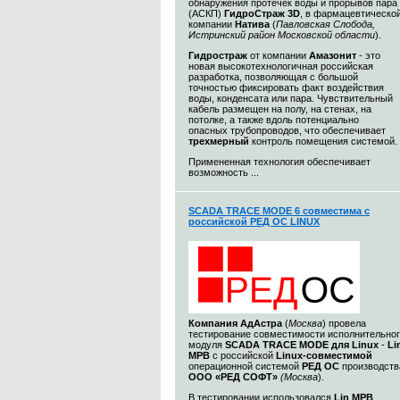
обнаружения протечек воды и прорывов пара
(АСКП)
ГидроСтраж 3D
, в фармацевтическо
компании
Натива
(
Павловская Слобода,
Истринский район Московской области
).
Гидростраж
от компании
Амазонит
- это
новая высокотехнологичная российская
разработка, позволяющая с большой
точностью фиксировать факт воздействия
воды, конденсата или пара. Чувствительный
кабель размещен на полу, на стенах, на
потолке, а также вдоль потенциально
опасных трубопроводов, что обеспечивает
трехмерный
контроль помещения системой.
Примененная технология обеспечивает
возможность ...
SCADA TRACE MODE 6 совместима с
российской РЕД ОС LINUX
Компания
АдАстра
(
Москва
) провела
тестирование совместимости исполнительно
модуля
SCADA TRACE MODE для Linux
-
Li
МРВ
с российской
Linux-совместимой
операционной системой
РЕД ОС
производств
ООО «РЕД СОФТ»
(Москва
).
В тестировании использовался
Lin МРВ