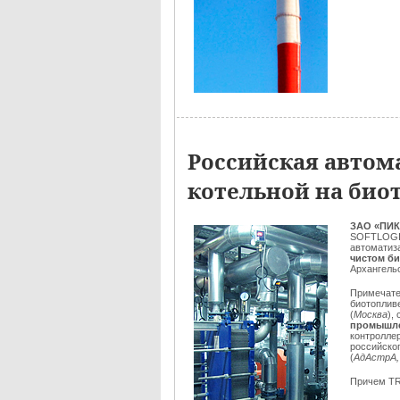
Российская автом
котельной на био
ЗАО «ПИК
SOFTLOGI
автоматиз
чистом б
Архангельс
Примечате
биотоплив
(
Москва
),
промышле
контролле
российско
(
АдАстрА,
Причем T