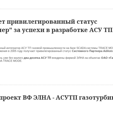
ет привилегированный статус
р" за успехи в разработке АСУ ТП
мный интегратор АСУ ТП газовой промышленности на базе SCADA системы TRACE MO
ения в 2005 году получает привилегированный статус
Системного Партнера AdAstr
нь уже без малого
два десятка АСУ ТП
внедрены фирмой ЭЛНА на объектах
ОАО «Г
DA TRACE MODE.
роект ВФ ЭЛНА - АСУТП газотурб