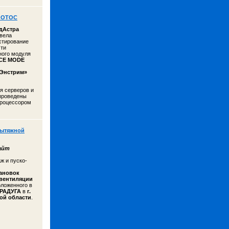
 ЛОТОС
дАстра
овела
стирование
ти
ного модуля
CE MODE
Энстрим»
я серверов и
проведены
 процессором
вытяжной
айт
ж и пуско-
тановок
вентиляции
оложенного в
 РАДУГА
в
г.
ой области
.