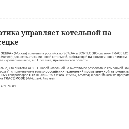
атика управляет котельной на
сецке
 ЗЕБРА»
(
Москва
) применила российскую SCADA- и SOFTLOGIC-систему TRACE M
 Москва
) для автоматизации новой котельной
,
работающей
на экологически чистом
ве
- древесной щепе, в г. Плесецке, Архангельской области.
льно, что система АСУ ТП новой котельной на биотопливе разработана компанией З
осква
), с применением только
российских технологий промышленной автоматиза
ных контроллеров
ПТК КРУИЗ
(ЗАО «ПИК ЗЕБРА», Москва
) и российского же програ
ния
TRACE MODE
(
АдАстрА, Москва
).
RACE MODE...