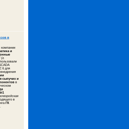
сов в
 компании
атика и
онные
" (г.
пользовали
 SCADA
 6 для
 внедрения
нии
я сыпучих и
понентов
в
ическом
да
 №1
елгородская
ходящего в
инга
ГК
.