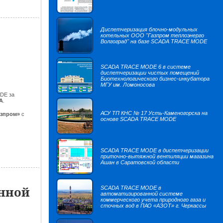
Диспетчеризация блочно-модульных
котельных ООО "Газпром теплоэнерго
Волгоград" на базе SCADA TRACE MODE
SCADA TRACE MODE 6 в системе
диспетчеризации чистых помещений
Биотехнологического бизнес-инкубатора
МГУ им. Ломоносова
DE за
A
.
АСУ ТП КНС № 17 Усть-Каменогорска на
азпром»
с
основе SCADA TRACE MODE
SCADA TRACE MODE в диспетчеризации
приточно-вытяжной вентиляции магазина
Ашан в Саратовской области
инной
SCADA TRACE MODE в
автоматизированной системе
коммерческого учета природного газа и
сточных вод в ПАО «АЗОТ» г. Черкассы