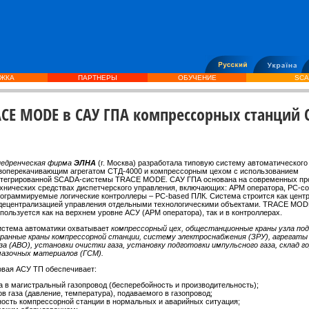
ЖКА
ПАРТНЕРЫ
ОБУЧЕНИЕ
SCA
ACE MODE в САУ ГПА компрессорных станций
недренческая фирма
ЭЛНА
(г. Москва) разработала типовую систему автоматического
зоперекачивающим агрегатом СТД-4000 и компрессорным цехом с использованием
нтегрированной SCADA-системы TRACE MODE. САУ ГПА основана на современных пр
хнических средствах диспетчерского управления, включающих: АРМ оператора, PC-
ограммируемые логические контроллеры – PC-based ПЛК. Система строится как цент
децентрализацией управления отдельными технологическими объектами. TRACE MO
пользуется как на верхнем уровне АСУ (АРМ оператора), так и в контроллерах.
стема автоматики охватывает
компрессорный цех, общестанционные краны узла под
ранные краны компрессорной станции, систему электроснабжения (ЗРУ), агрегаты
за (АВО), установки очистки газа, установку подготовки импульсного газа, склад г
азочных материалов (ГСМ).
вая АСУ ТП обеспечивает:
а в магистральный газопровод (бесперебойность и производительность);
 газа (давление, температура), подаваемого в газопровод;
ость компрессорной станции в нормальных и аварийных ситуация;