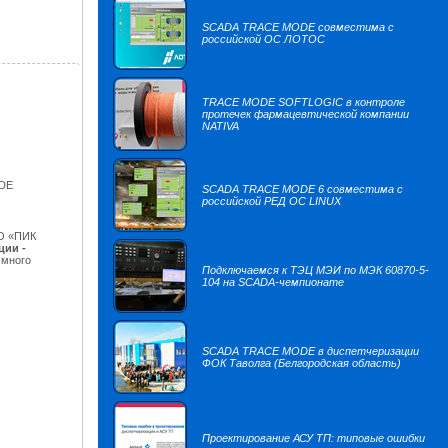
SCADA TRACE MODE совместима с
российской ОС ЛОТОС
TRACE MODE SOFTLOGIC в контроле
протечек фармацевтической компании
NATIVA
ODE
SCADA TRACE MODE 6 совместима с
российской РЕД ОС LINUX
АО «ПИК
ции -
ммного
Подключаемся к ТЭЦ МЭИ по МЭК 60870-5-
104 на SCADA-чемпионате
SCADA TRACE MODE в диспетчеризации
ФОК Таволга (Белгородская область)
Проектирование АСУ ТП: типовые ошибки