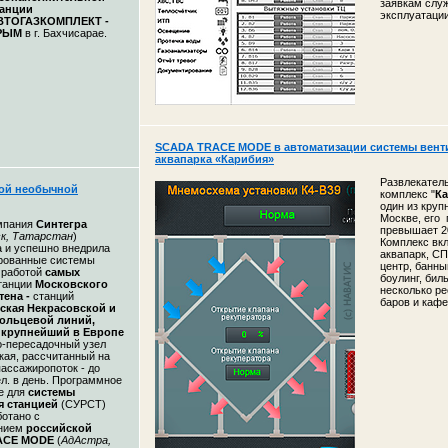
заявкам слу
танции
эксплуатаци
ВТОГАЗКОМПЛЕКТ -
РЫМ
в г. Бахчисарае.
SCADA TRACE MODE в автоматизации системы вент
аквапарка «Карибия»
Развлекател
ой необычной
комплекс "
К
один из круп
Москве, его
омпания
Синтегра
превышает 2
к, Татарстан
)
Комплекс вкл
а и успешно внедрила
аквапарк, СП
рованные системы
центр, банны
 работой
самых
боулинг, бил
танции
Московского
несколько ре
тена -
станций
баров и кафе
ская Некрасовской и
ольцевой линий,
крупнейший в Европе
о-пересадочный узел
кая, рассчитанный на
пассажиропоток - до
ел. в день. Программное
е для
системы
я станцией
(СУРСТ)
ботано с
анием
российской
ACE MODE
(
АдАстра,