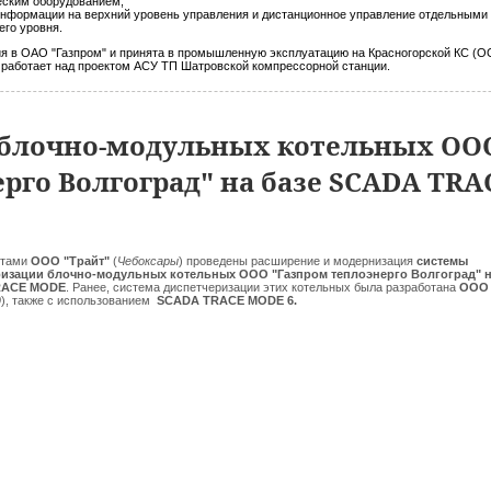
еским оборудованием;
 информации на верхний уровень управления и дистанционное управление отдельными
его уровня.
 в ОАО "Газпром" и принята в промышленную эксплуатацию на Красногорской КС (
а работает над проектом АСУ ТП Шатровской компрессорной станции.
 блочно-модульных котельных ОО
рго Волгоград" на базе SCADA TRA
стами
ООО "Трайт"
(
Чебоксары
) проведены расширение и модернизация
системы
ризации блочно-модульных котельных ООО "Газпром теплоэнерго Волгоград" н
RACE MODE
. Ранее, система диспетчеризации этих котельных была разработана
ООО 
д
), также с использованием
SCADA TRACE MODE 6.