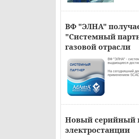
ВФ "ЭЛНА" получа
"Системный партне
газовой отрасли
ВФ "ЭЛНА" - систе
выдающиеся достиж
На сегодняшний де
применением SCA
Новый серийный п
электростанции