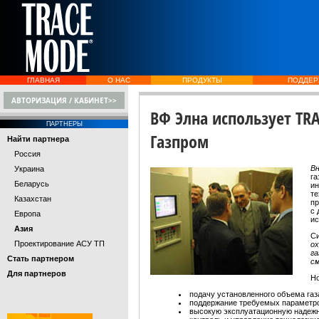
ГЛАВНАЯ
О НАС
ПРОДУКТЫ
ПОДДЕР
АВТОРИЗАЦИЯ / КАБИНЕТ>>
ВФ Элна использует TR
ПАРТНЕРЫ
Газпром
Найти партнера
Россия
В
Украина
га
Беларусь
и
те
Казахстан
пр
с 
Европа
ис
Азия
Си
Проектирование АСУ ТП
ох
га
Стать партнером
см
Для партнеров
Но
подачу установленного объема газ
поддержание требуемых параметров
высокую эксплуатационную надежн