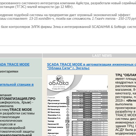
оризованного системного интегратора компании АдАстра, разработали новый серийны
останции (ТГЭС) малой мощности (до 12 МВт).
внедрение подобной системы на предприятии дает огромный экономический эффект:
ии составляет 13-15 коп/кВт-ч, тогда как стоимость 1 Гкал/ч тепла - 150-170 ру
базе контроллеров ЭЛПК фирмы Элна и интегрированной SCADA/HMI & Softlogic сис
LAST NEWS
CADA TRACE MODE
SCADA TRACE MODE в автоматизации инженерных с
"Облака Сити" г. Энгельс
ментариями
ТРЦ "
ОБЛАК
имеет площа
квадратных м
ительной станции в
расположены
магазинов, 8
кинотеатр, к
омпания
рестораны, п
ВТОМАТИЗАЦИЯ.ПРО
2019 г.
«Инте
имферополь, Крым
) -
выполнила
рименила
проектирован
истему
TRACE MODE
разработку 
я разработки системы
TRACE MODE
томатизации
системы дис
хнологических
инженерных 
оцессов и
здания ТРЦ. 
отивоаварийной
АСДУ была р
томатической защиты
модернизиро
азонаполнительной