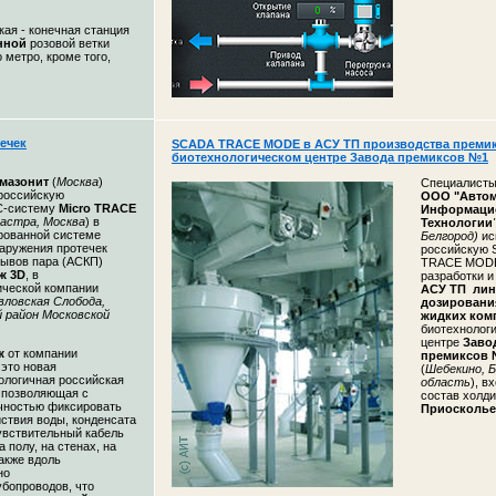
ая - конечная станция
нной
розовой ветки
 метро, кроме того,
ечек
SCADA TRACE MODE в АСУ ТП производства премик
биотехнологическом центре Завода премиксов №1
мазонит
(
Москва
)
Специалисты
российскую
ООО "Автом
-систему
Micro TRACE
Информаци
астра, Москва
) в
Технологии
рованной системе
Белгород)
ис
наружения протечек
российскую
рывов пара (АСКП)
TRACE MODE
ж 3D
, в
разработки и
ческой компании
АСУ ТП ли
вловская Слобода,
дозировани
 район Московской
жидких ком
биотехнолог
центре
Заво
аж
от компании
премиксов
 это новая
(
Шебекино, Б
ологичная российская
область
), в
, позволяющая с
состав холд
чностью фиксировать
Приосколье
ствия воды, конденсата
увствительный кабель
 полу, на стенах, на
также вдоль
но
убопроводов, что