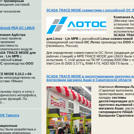
ет
трехмерный
омещения системой.
SCADA TRACE MODE совместима с российской ОС
я технология
Компания
А
(
Москва
) пр
успешное те
ийской РЕД ОС LINUX
совместимос
исполнитель
мпания
АдАстра
SCADA TRA
сква
) провела
для Linux
-
Lin МРВ
с российской
Linux-совместимой
тирование
операционной системой
ОС Лотос
производства
ООО «
местимости
(
Челябинск, Россия
).
олнительного модуля
ADA TRACE MODE для
Для определения совместимости ОС Лотос (редакция дл
ux
-
Lin МРВ
с
рабочих станций) и МРВ TRACE MODE для LINUX были 
сийской
Linux-
испытания. С этой целью на ПК HP Compaq 8200 Elite с
ОС
производства
ООО
Intel Core i5-2500 3.3 ГГц, RAM 4 Гб, HDD 500 Гб была ...
CE MODE 6.10.2
и
64-
SCADA TRACE MODE в диспетчеризации приточно-
как непосредственно на
вентиляции магазина Ашан в Саратовской области
составе VMware
Компания
Интегра Л
(Саратов)
выполнила
ьному порту и сети c
проектирование, монта
афического интерфейса,
наладку
системы
угих функций. По
диспетчеризации ус
 ...
приточно-вытяжной 
магазина Ашан
, расп
гипермаркете НАША
ОК Таволга
Балашове Саратовск
мационные
ть)
была разработана и
ризации инженерных