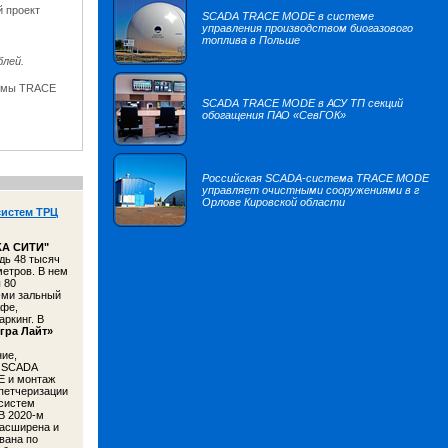
й проект
SCADA TRACE MODE в системе
управления производством биогазового
топлива в Польше
блей.
темы TRACE
SCADA TRACE MODE в АСУ ТП секций
обогащения ПАО «СевГОК»
Российская SCADA-система TRACE MODE
управляет очистными сооружениями в г
Орлове Кировской области
истем ТРЦ
А СИТИ
"
дь 48 тысяч
етров. В нем
 80
-ми зальный
афе,
аркинг. В
гра Лайт»
ие,
в SCADA
 и монтаж
петчеризации
систем
В 2020-м
асширена и
вана по