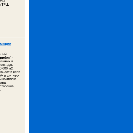
жбы
и ТРЦ.
иляции
ьный
арибия
" -
нейших в
 площадь
0 000 м2.
ючает в себя
А- и фитнес-
й комплекс,
ьярд,
сторанов,
.