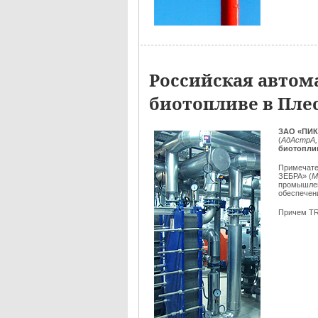
Российская автом
биотопливе в Пле
ЗАО «ПИК
(
АдАстрА,
биотопли
Примечате
ЗЕБРА»
(
М
промышлен
обеспече
Причем T