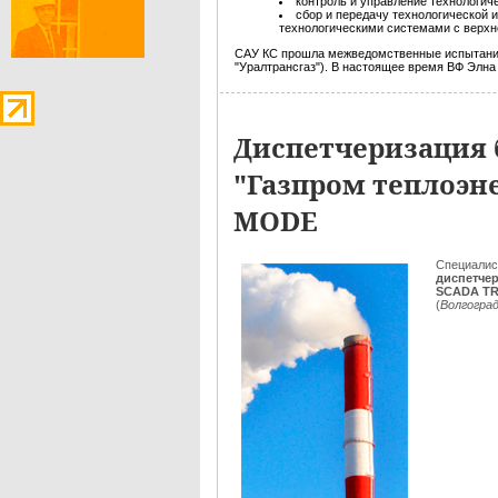
контроль и управление технологич
сбор и передачу технологической
технологическими системами с верхн
САУ КС прошла межведомственные испытания
"Уралтрансгаз"). В настоящее время ВФ Элн
Диспетчеризация
"Газпром теплоэне
MODE
Специали
диспетче
SCADA T
(
Волгогра