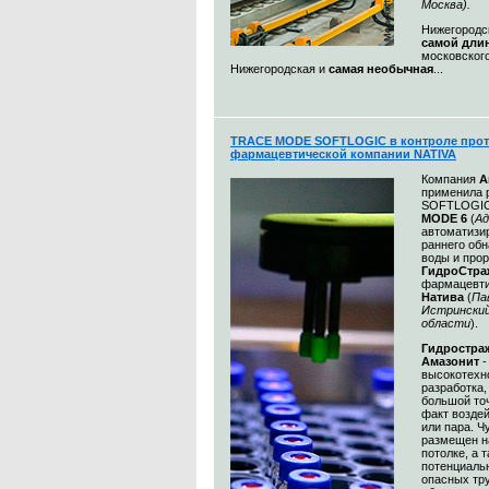
Москва)
.
Нижегородск
самой дли
московского
Нижегородская и
самая необычная
...
TRACE MODE SOFTLOGIC в контроле прот
фармацевтической компании NATIVA
Компания
А
применила 
SOFTLOGIC
MODE 6
(
Ад
автоматизи
раннего об
воды и про
ГидроСтра
фармацевти
Натива
(
Па
Истринский
области
).
Гидростр
Амазонит
-
высокотехн
разработка
большой то
факт воздей
или пара. Ч
размещен на
потолке, а 
потенциаль
опасных тр