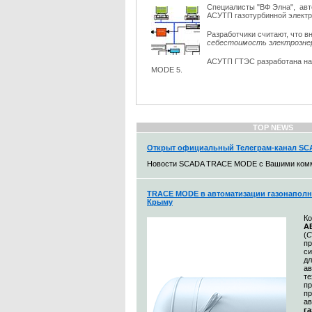
Специалисты "ВФ Элна", авт
АСУТП газотурбинной электр
Разработчики считают, что 
себестоимость электроэнерг
АСУТП ГТЭС разработана на 
MODE 5.
TOP NEWS
Открыт официальный Телеграм-канал S
Новости SCADA TRACE MODE с Вашими ком
TRACE MODE в автоматизации газонаполн
Крыму
К
А
(
С
п
с
дл
ав
те
пр
пр
ав
г