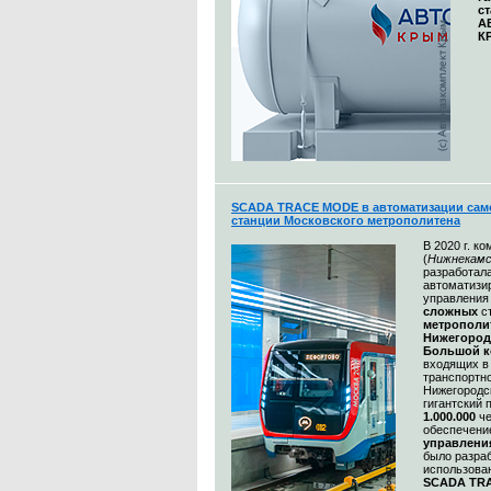
с
А
К
SCADA TRACE MODE в автоматизации сам
станции Московского метрополитена
В 2020 г. к
(
Нижнекамс
разработал
автоматизи
управления
сложных
с
метрополи
Нижегород
Большой к
входящих в
транспортн
Нижегородс
гигантский 
1.000.000
ч
обеспечени
управлени
было разра
использов
SCADA TR