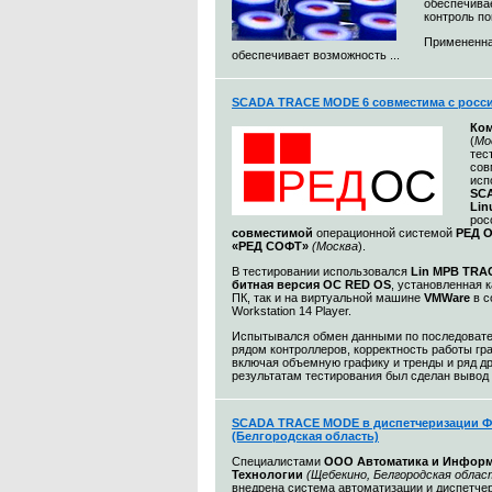
обеспечива
контроль п
Примененна
обеспечивает возможность ...
SCADA TRACE MODE 6 совместима с росс
Ко
(
Мо
тес
сов
исп
SC
Lin
рос
совместимой
операционной системой
РЕД 
«РЕД СОФТ»
(Москва
).
В тестировании использовался
Lin МРВ TRA
битная версия ОС RED OS
, установленная 
ПК, так и на виртуальной машине
VMWare
в 
Workstation 14 Player.
Испытывался обмен данными по последовател
рядом контроллеров, корректность работы гр
включая объемную графику и тренды и ряд др
результатам тестирования был сделан вывод о
SCADA TRACE MODE в диспетчеризации Ф
(Белгородская область)
Специалистами
ООО Автоматика и Инфор
Технологии
(Щебекино, Белгородская облас
внедрена система автоматизации и диспетче