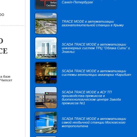
Санкт-Петербурге
ООО
TRACE MODE в автоматизации
газонаполнительной станции в Крыму
О
SCADA TRACE MODE в автоматизации
CE
инженерных систем ТРЦ "Облака Сити" г.
Энгельс
SCADA TRACE MODE в автоматизации
системы вентиляции аквапарка «Карибия»
а базе
Чипсет
SCADA TRACE MODE в АСУ ТП
производства премиксов в
биотехнологическом центре Завода
премиксов №1
SCADA TRACE MODE в автоматизации
самой необычной станции Московского
метрополитена