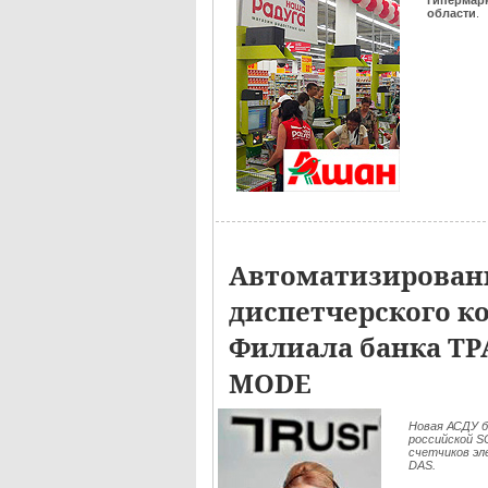
гипермар
области
.
Автоматизирован
диспетчерского к
Филиала банка ТР
MODE
Новая АСДУ б
российской 
счетчиков эл
DAS.