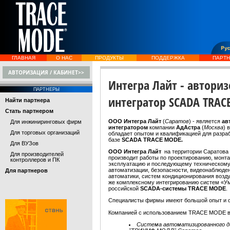
ГЛАВНАЯ
О НАС
ПРОДУКТЫ
ПОДДЕРЖКА
ПАРТ
АВТОРИЗАЦИЯ / КАБИНЕТ>>
Интегра Лайт - автори
ПАРТНЕРЫ
интегратор SCADA TRAC
Найти партнера
Стать партнером
ООО Интегра Лайт
(
Саратов
) - является
ав
Для инжиниринговых фирм
интегратором
компании
АдАстра
(
Москва
) 
Для торговых организаций
обладает опытом и квалификацией для разра
базе
SCADA TRACE MODE.
Для ВУЗов
ООО Интегра Лайт
на территории Саратова
Для производителей
производит работы по проектированию, монтаж
контроллеров и ПК
эксплуатацию и последующему техническом
автоматизации, безопасности, видеонаблюде
Для партнеров
автоматики, систем кондиционирования возду
же комплексному интегрированию систем «У
российской
SCADA-системы TRACE MODE
.
Специалисты фирмы имеют большой опыт и о
Компанией с использованием TRACE MODE в
Cистема автоматизированного ди