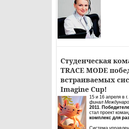
Студенческая кома
TRACE MODE побед
встраиваемых сис
Imagine Cup!
15 и 16 апреля в 
финал Международ
2011
.
Победител
стал проект коман
комплекс для ра
Система управлен