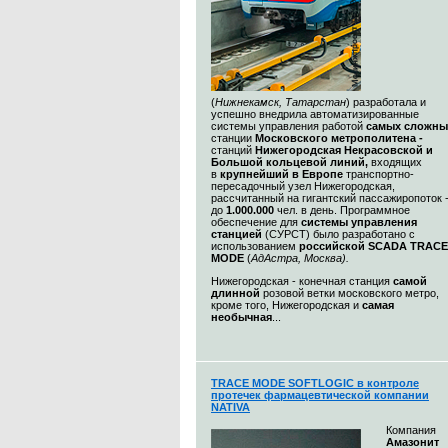
(
Нижнекамск, Татарстан
) разработала и
успешно внедрила автоматизированные
системы управления работой
самых сложны
станции
Московского метрополитена -
станций
Нижегородская Некрасовской и
Большой кольцевой линий,
входящих
в
крупнейший в Европе
транспортно-
пересадочный узел Нижегородская,
рассчитанный на гигантский пассажиропоток 
до
1.000.000
чел. в день. Программное
обеспечение для
системы управления
станцией
(СУРСТ) было разработано с
использованием
российской SCADA TRACE
MODE
(
АдАстра, Москва)
.
Нижегородская - конечная станция
самой
длинной
розовой ветки московского метро,
кроме того, Нижегородская и
самая
необычная
...
TRACE MODE SOFTLOGIC в контроле
протечек фармацевтической компании
NATIVA
Компания
Амазонит