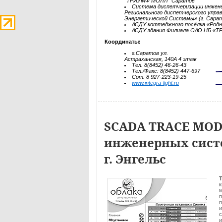
"ТРИУМФ МОЛЛ" Саратов
Cистема диспетчеризации инжен
Регионального диспетчерского упр
Энергетической Системы» (г. Сара
АСДУ коттеджного посёлка «Род
АСДУ здания Филиала ОАО НБ «ТР
Координаты:
г.Саратов ул.
Астраханская, 140А 4 этаж
Тел. 8(8452) 46-26-43
Тел./Факс: 8(8452) 447-697
Сот. 8 927-223-19-25
www.integra-light.ru
SCADA TRACE MOD
инженерных систе
г. Энгельс
Т
к
м
п
п
и
с
и