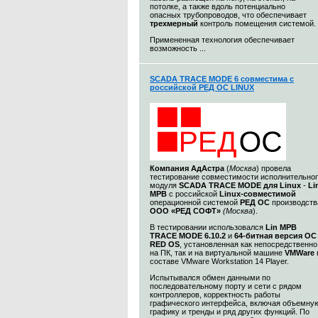
потолке, а также вдоль потенциально
опасных трубопроводов, что обеспечивает
трехмерный
контроль помещения системой.
Примененная технология обеспечивает
возможность ...
SCADA TRACE MODE 6 совместима с
российской РЕД ОС LINUX
Компания
АдАстра
(
Москва
) провела
тестирование совместимости исполнительно
модуля
SCADA TRACE MODE для Linux
-
Li
МРВ
с российской
Linux-совместимой
операционной системой
РЕД ОС
производств
ООО «РЕД СОФТ»
(Москва
).
В тестировании использовался
Lin МРВ
TRACE MODE 6.10.2
и
64-битная версия ОС
RED OS
, установленная как непосредственно
на ПК, так и на виртуальной машине
VMWare
составе VMware Workstation 14 Player.
Испытывался обмен данными по
последовательному порту и сети c рядом
контроллеров, корректность работы
графического интерфейса, включая объемну
графику и тренды и ряд других функций. По