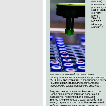
(
Москва
)
применила
российскую
SOFTLOGI
систему
Micro
TRACE
MODE 6
(
Адастра,
Москва
) в
автоматизированной системе раннего
обнаружения протечек воды и прорывов пара
(АСКП)
ГидроСтраж 3D
, в фармацевтическо
компании
Натива
(
Павловская Слобода,
Истринский район Московской области
).
Гидростраж
от компании
Амазонит
- это
новая высокотехнологичная российская
разработка, позволяющая с большой
точностью фиксировать факт воздействия
воды, конденсата или пара. Чувствительный
кабель размещен на полу, на стенах, на