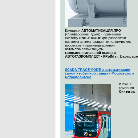
Компания
АВТОМАТИЗАЦИЯ.ПРО
(
Симферополь, Крым
) - применила
систему
TRACE MODE
для разработки
системы автоматизации технологических
процессов и противоаварийной
автоматической защиты
газонаполнительной станции
АВТОГАЗКОМПЛЕКТ - КРЫМ
в г. Бахчисара
SCADA TRACE MODE в автоматизации
самой необычной станции Московского
метрополитена
В 2020 г.
компания
Синтегра