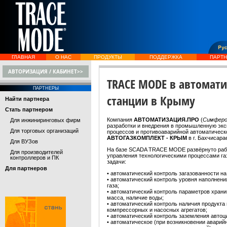
ГЛАВНАЯ
О НАС
ПРОДУКТЫ
ПОДДЕРЖКА
ПАРТ
АВТОРИЗАЦИЯ / КАБИНЕТ>>
TRACE MODE в автомат
ПАРТНЕРЫ
станции в Крыму
Найти партнера
Стать партнером
Компания
АВТОМАТИЗАЦИЯ.ПРО
(
Симферо
Для инжиниринговых фирм
разработки и внедрения в промышленную экс
Для торговых организаций
процессов и противоаварийной автоматичес
АВТОГАЗКОМПЛЕКТ - КРЫМ
в г. Бахчисара
Для ВУЗов
На базе SCADA TRACE MODE развёрнуто рабо
Для производителей
управления технологическими процессами г
контроллеров и ПК
задачи:
Для партнеров
• автоматический контроль загазованности н
• автоматический контроль уровня наполнени
газа;
• автоматический контроль параметров храни
масса, наличие воды;
• автоматический контроль наличия продукта
компрессорных и насосных агрегатов;
• автоматический контроль заземления автоц
• автоматическое (при возникновении аварий