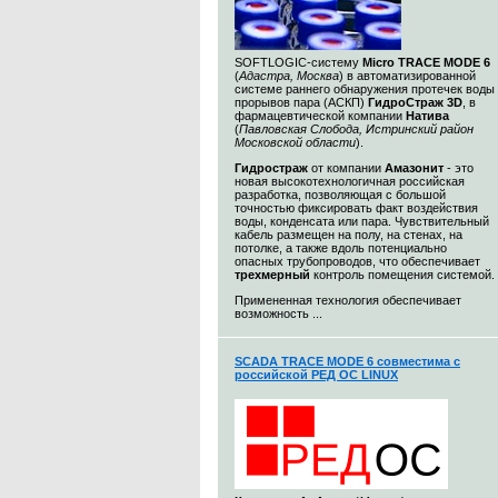
SOFTLOGIC-систему
Micro TRACE MODE 6
(
Адастра, Москва
) в автоматизированной
системе раннего обнаружения протечек воды
прорывов пара (АСКП)
ГидроСтраж 3D
, в
фармацевтической компании
Натива
(
Павловская Слобода, Истринский район
Московской области
).
Гидростраж
от компании
Амазонит
- это
новая высокотехнологичная российская
разработка, позволяющая с большой
точностью фиксировать факт воздействия
воды, конденсата или пара. Чувствительный
кабель размещен на полу, на стенах, на
потолке, а также вдоль потенциально
опасных трубопроводов, что обеспечивает
трехмерный
контроль помещения системой.
Примененная технология обеспечивает
возможность ...
SCADA TRACE MODE 6 совместима с
российской РЕД ОС LINUX