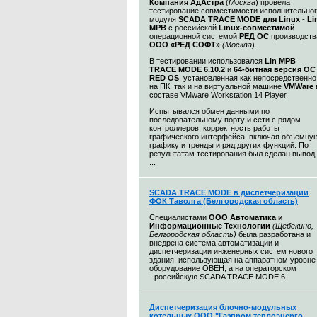
Компания
АдАстра
(
Москва
) провела
тестирование совместимости исполнительно
модуля
SCADA TRACE MODE для Linux
-
Li
МРВ
с российской
Linux-совместимой
операционной системой
РЕД ОС
производств
ООО «РЕД СОФТ»
(Москва
).
В тестировании использовался
Lin МРВ
TRACE MODE 6.10.2
и
64-битная версия ОС
RED OS
, установленная как непосредственно
на ПК, так и на виртуальной машине
VMWare
составе VMware Workstation 14 Player.
Испытывался обмен данными по
последовательному порту и сети c рядом
контроллеров, корректность работы
графического интерфейса, включая объемну
графику и тренды и ряд других функций. По
результатам тестирования был сделан вывод
...
SCADA TRACE MODE в диспетчеризации
ФОК Таволга (Белгородская область)
Специалистами
ООО Автоматика и
Информационные Технологии
(Щебекино,
Белгородская область)
была разработана и
внедрена система автоматизации и
диспетчеризации инженерных систем нового
здания, использующая на аппаратном уровне
оборудование ОВЕН, а на операторском
- российскую SCADA TRACE MODE 6.
Диспетчеризация блочно-модульных
котельных ООО "Газпром теплоэнерго