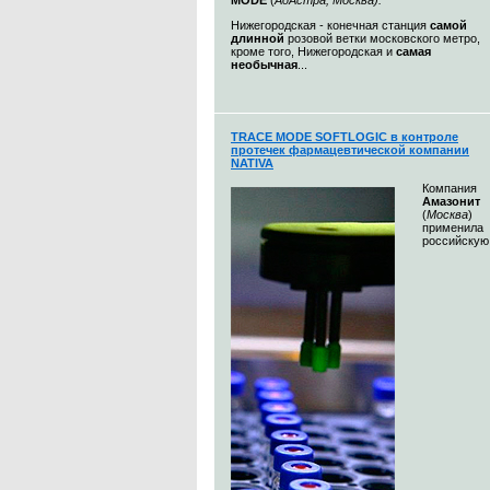
MODE
(
АдАстра, Москва)
.
Нижегородская - конечная станция
самой
длинной
розовой ветки московского метро,
кроме того, Нижегородская и
самая
необычная
...
TRACE MODE SOFTLOGIC в контроле
протечек фармацевтической компании
NATIVA
Компания
Амазонит
(
Москва
)
применила
российскую