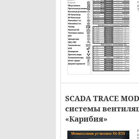
с
и
SCADA TRACE MOD
системы вентиляц
«Карибия»
Р
к
0