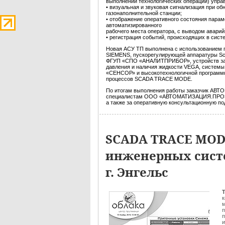
выполнении технологических операций) упра
• визуальная и звуковая сигнализация при о
газонаполнительной станции;
• отображение оперативного состояния парам
автоматизированного
рабочего места оператора, с выводом аварий
• регистрация событий, происходящих в сист
Новая АСУ ТП выполнена с использованием 
SIEMENS, пускорегулирующей аппаратуры Schne
ФГУП «СПО «АНАЛИТПРИБОР», устройств за
давления и наличия жидкости VEGA, систем
«СЕНСОР» и высокотехнологичной программн
процессов SCADA TRACE MODE.
По итогам выполнения работы заказчик АВ
специалистам ООО «АВТОМАТИЗАЦИЯ.ПРО» за
а также за оперативную консультационную п
SCADA TRACE MOD
инженерных систе
г. Энгельс
Т
к
м
п
п
и