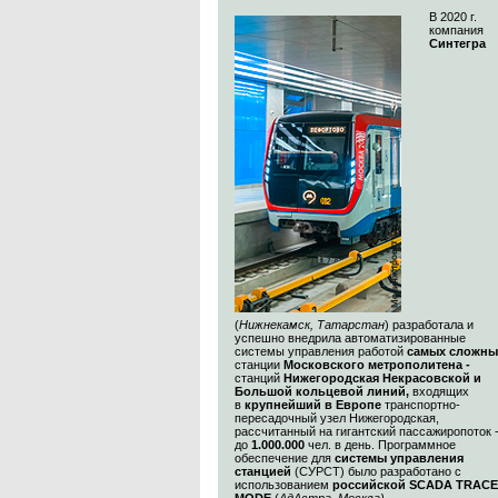
В 2020 г.
компания
Синтегра
(
Нижнекамск, Татарстан
) разработала и
успешно внедрила автоматизированные
системы управления работой
самых сложны
станции
Московского метрополитена -
станций
Нижегородская Некрасовской и
Большой кольцевой линий,
входящих
в
крупнейший в Европе
транспортно-
пересадочный узел Нижегородская,
рассчитанный на гигантский пассажиропоток 
до
1.000.000
чел. в день. Программное
обеспечение для
системы управления
станцией
(СУРСТ) было разработано с
использованием
российской SCADA TRACE