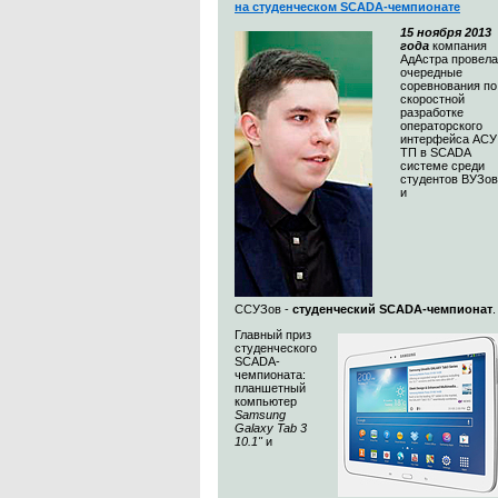
на студенческом SCADA-чемпионате
15 ноября 2013
года
компания
АдАстра провела
очередные
соревнования по
скоростной
разработке
операторского
интерфейса АСУ
ТП в SCADA
системе среди
студентов ВУЗов
и
ССУЗов -
студенческий SCADA-чемпионат
Главный приз
студенческого
SCADA-
чемпионата:
планшетный
компьютер
Samsung
Galaxy Tab 3
10.1"
и