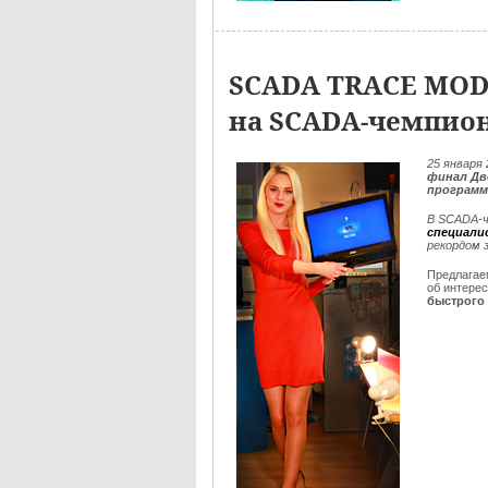
SCADA TRACE MOD
на SCADA-чемпио
25
января 
финал Дв
программ
В SCADA-ч
специали
рекордом 
Предлага
об интере
быстрого 