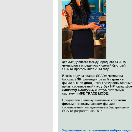
финале
Девятого международного SCADA-
чемпионата определился самый быстрый
SCADA-программист 2014 года.
В этом году за звание SCADA-чемпиона
боролись
98
претендентов из
5 стран
- в
финал вышли
двое
, чтобы разделить главны
призы соревнований -
ноутбук HP
,
смартфо
Samsung Galaxy S4,
инструментальную
систему и МРВ
TRACE MODE
.
Предлагаем Вашему вниманию
короткий
фильм
о захватывающем финале
соревнований, определившем быстрейшего
SCADA-разработчика 2014...
Управление испытательным вибростендо