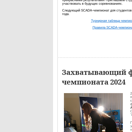
прекрасными результатами! Приглашаем сту
участвовать в будущих соревнованиях.
Следующий SCADA-чемпионат для студентов 
года.
Турнирная таблица чемпио
Правила SCADA-чемпион
Захватывающий ф
чемпионата 2024
2
п
с
ф
П
з