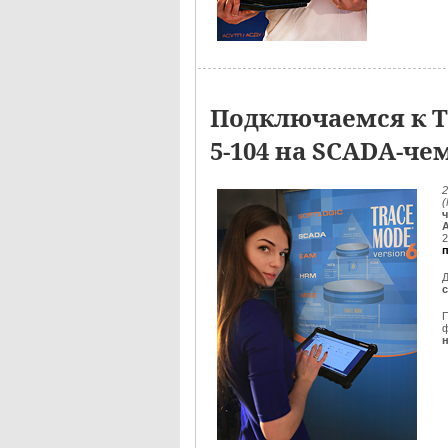
Подключаемся к Т
5-104 на SCADA-ч
2
2
Д
ф