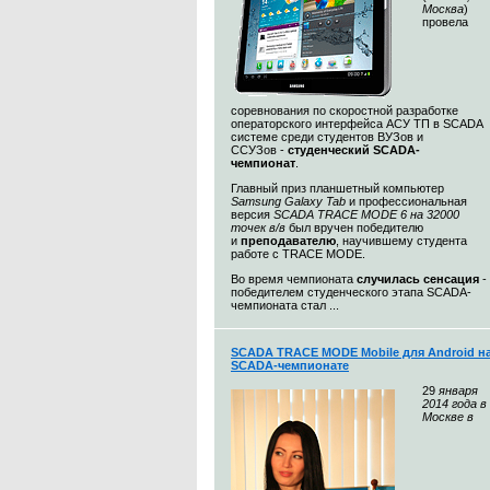
Москва
)
провела
соревнования по скоростной разработке
операторского интерфейса АСУ ТП в SCADA
системе среди студентов ВУЗов и
ССУЗов -
студенческий SCADA-
чемпионат
.
Главный приз планшетный компьютер
Samsung Galaxy Tab
и профессиональная
версия
SCADA TRACE MODE 6 на 32000
точек в/в
был вручен победителю
и
преподавателю
, научившему студента
работе с TRACE MODE.
Во время чемпионата
случилась сенсация
-
победителем студенческого этапа SCADA-
чемпионата стал ...
SCADA TRACE MODE Mobile для Android н
SCADA-чемпионате
29
января
2014 года в
Москве в