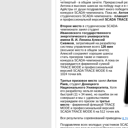
четвертый - в общем зачете. Прекрассный р
Антона и высоких шансах на победу еще и в
АдАстры от души поздравляет юного победите
конкурсе SCADA-чемпионата. Пока же,
Антон
студенческого SCADA-чемпионата -
планшет
и профессиональной версией
SCADA TRACE M
Второе место
в студенческом SCADA-
чемпионате занял студент
Ивановского государственного
энергетического университета
имени В. И. Ленина
Алексей
Сивяков
, затративший на разработку
системы управления всего
126 мин
(восьмое место в общем зачете).
Алексей сохраняет хорошие шансы
стать призером также и главного
конкурса SCADA-чемпионата. А пока он
награждается фирменной сумкой
TRACE MODE и профессиональной
версией SCADA TRACE MODE 6 на
1024 точки в/в.
Третье призовое место
занял
Антон
Раев,
студент
Донецкого
Национального Университета.
Хотя
его разработку нельзя назвать
быстрой (11 ч 34 мин), но ошибок он не
совершал и мы с удовольствием
награждаем его призом за
третье
место
- фирменной флешкой TRACE
MODE и профессиональной версией
SCADA TRACE MODE 6 на 512 точек в/в.
Все результаты соревнований приведены
в т
Поздравляем всех молодых участников SCA