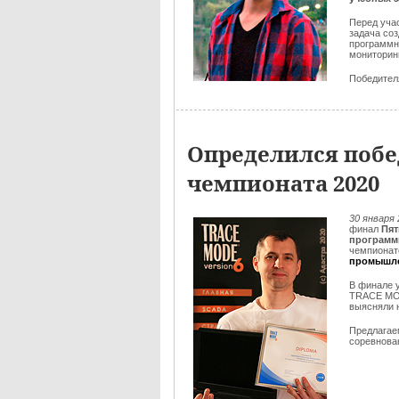
Перед уча
задача со
программн
мониторин
Победителя
Определился побе
чемпионата 2020
30 января
финал
Пят
программ
чемпионат
промышле
В финале 
TRACE M
выясняли 
Предлага
соревнова