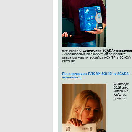
ежегодный
студенческий SCADA-чемпиона
-
соревнования по скоростной разработке
операторского интерфейса АСУ ТП в SCADA-
системе.
Подключение к ПЛК МК-500-12 на SCADA-
чемпионате
28
января
2015 года
компания
АдАстра
провела