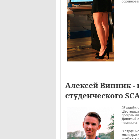
соревнован
Алексей Винник - 
студенческого SC
25 ноября 
Шестнадца
программи
Девятый 
чемпионат
В студенч
молодых 
учебных 