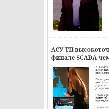
АСУ ТП высокоточ
финале SCADA-чем
28
января 
финал
Шес
программ
Перед уча
высокото
управлять
дозировать
После сор
зрителей
!
еще один
Предлага