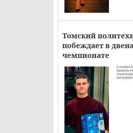
Томский политех
побеждает в двен
чемпионате
2 ноября 
провела е
соревнован
интерфейс