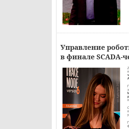
Управление робо
в финале SCADA-ч
2
П
з
М
п
О
ф