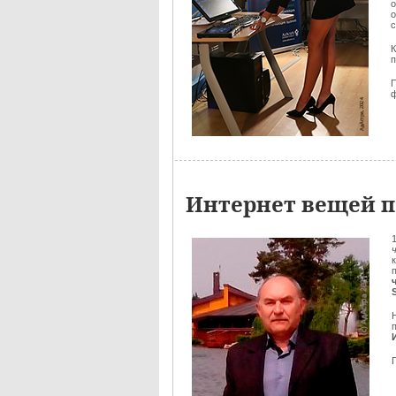
о
с
К
ф
Интернет вещей п