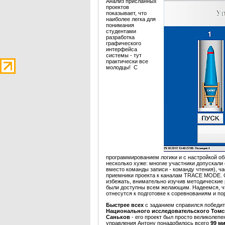
Анализ присланных
проектов
показывает, что
наиболее легка для
понимания
студентами
разработка
графического
интерфейса
системы - тут
практически все
молодцы! С
программированием логики и с настройкой об
несколько хуже: многие участники допускали
вместо команды записи - команду чтения), ч
приемники проекта к каналам TRACE MODE. 
избежать, внимательно изучив методические
были доступны всем желающим. Надеемся, ч
отнесутся к подготовке к соревнованиям и 
Быстрее всех
с заданием справился победит
Национального исследовательского Томс
Саньков
- его проект был просто великолеп
управления Антону понадобилось всего
99 м