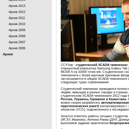
Архив 2013
Архив 2012
Архив 2011
Архив 2010
Архив 2009
Архив 2008
Архив 2007
Архив 2006
Архив
ССУЗов -
студенческий SCADA-чемпионат
планшетный компьютер Samsung Galaxy Tab 
MODE 6 на 32000 точек в/в. Студенческое со
чемпионата с более крупным призовым фондо
засчитываются в общем SCADA-чемпионате и
следующих турах соревнования.
Студенческий чемпионат проводился полнос
людям, живущим в разных городах и странах,
студенческом SCADA-чемпионате 2012 года 
России, Украины, Германии и Казахстана
.
можно скорее разработать
автоматизирован
пиротехнических ракет)
контролируемую с 
объектом (УСО), подключенного к последова
Хочется отметить работы четырех студентов
(ИГЭУ, Иваново), Антона Раева (ДНУ, Донецк
выполнили задание практически
безукоризн