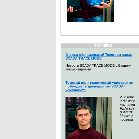
TOP NEWS
Открыт официальный Телеграм-канал
SCADA TRACE MODE
Новости SCADA TRACE MODE с Вашими
комментариями
Томский политехнический университет
побеждает в двенадцатом SCADA-
чемпионате
2 ноября
2016 года
компания
АдАстра
(Россия,
Москва)
провела