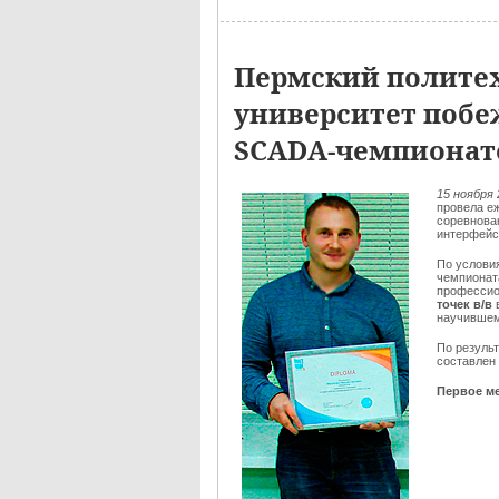
Пермский полите
университет побе
SCADA-чемпионат
15 ноября 
провела е
соревнован
интерфейс
По услови
чемпионат
профессио
точек в/в
научившем
По резуль
составлен
Первое ме