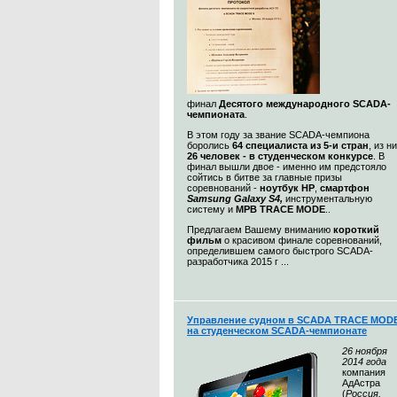
финал
Десятого международного SCADA-
чемпионата
.
В этом году за звание SCADA-чемпиона
боролись
64 специалиста из 5-и стран
, из н
26 человек - в студенческом конкурсе
. В
финал вышли двое - именно им предстояло
сойтись в битве за главные призы
соревнований -
ноутбук HP
,
смартфон
Samsung Galaxy S4,
инструментальную
систему и
МРВ TRACE MODE
..
Предлагаем Вашему вниманию
короткий
фильм
о красивом финале соревнований,
определившем самого быстрого SCADA-
разработчика 2015 г ...
Управление судном в SCADA TRACE MOD
на студенческом SCADA-чемпионате
26 ноября
2014 года
компания
АдАстра
(
Россия,