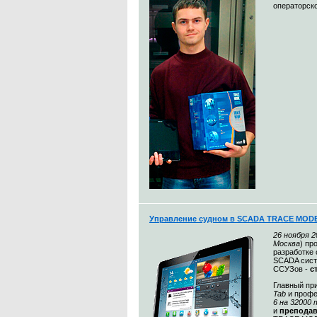
операторск
Управление судном в SCADA TRACE MODE
26 ноября 2
Москва
) пр
разработке
SCADA сист
ССУЗов -
с
Главный пр
Tab
и проф
6 на 32000 
и
препода