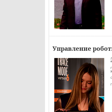
Управление робот
2
П
О