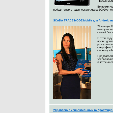
TRACE MO
Во время ч
победителем студенческого этапа SCADA-чемп
SCADA TRACE MODE Mobile для Android н
29
января 2
международ
самый быст
В этом год
претендент
разделить 
смартфон
систему и
Предлагае
захватываю
быстрейшег
Управление испытательным вибростендо