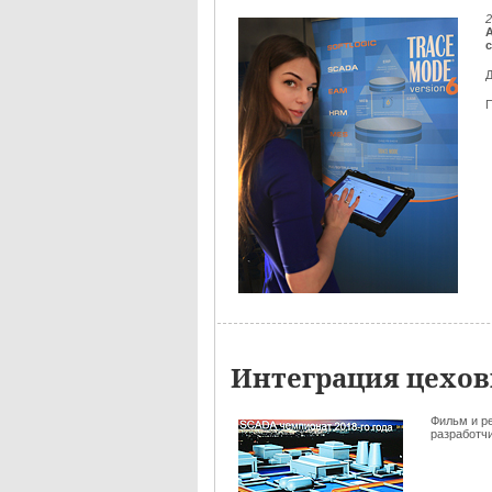
2
Д
Интеграция цехов
Фильм и р
разработчик