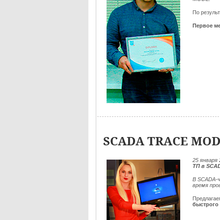
По резуль
Первое ме
SCADA TRACE MOD
25
января 
ТП в SCA
В SCADA-ч
время про
Предлага
быстрого 