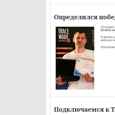
Определился побе
30 января
SCADA-си
В финале 
девушки-а
Предлага
Подключаемся к Т