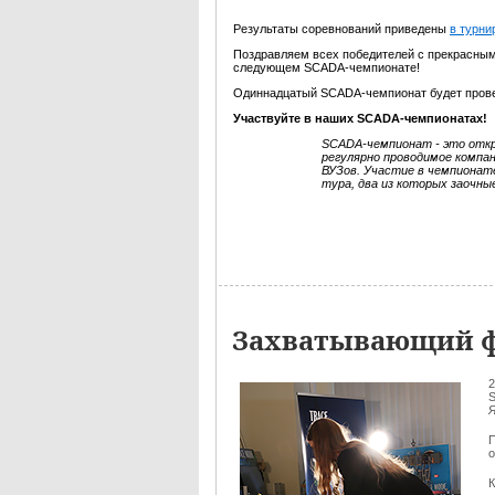
Результаты соревнований приведены
в турни
Поздравляем всех победителей с прекрасным
следующем SCADA-чемпионате!
Одиннадцатый SCADA-чемпионат будет провед
Участвуйте в наших SCADA-чемпионатах!
SCADA-чемпионат - это откр
регулярно проводимое компа
ВУЗов. Участие в чемпионат
тура, два из которых заочны
Захватывающий ф
2
S
П
о
К