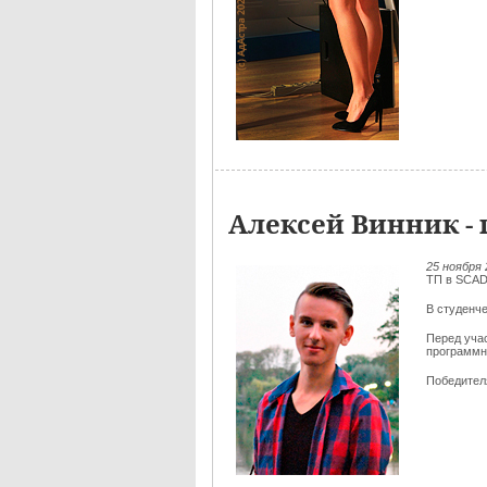
Алексей Винник -
25 ноября 
ТП в SCAD
В студенч
Перед уча
программн
Победителя