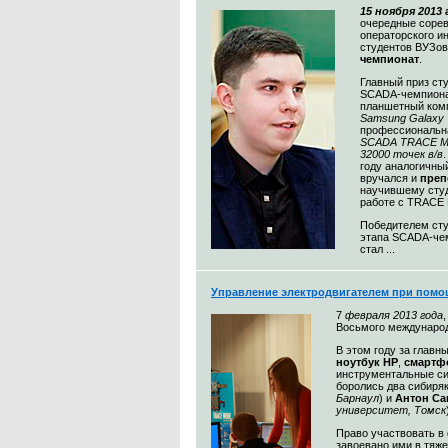
15 ноября 2013 
очередные сорев
операторского и
студентов ВУЗов
чемпионат
.
Главный приз ст
SCADA-чемпиона
планшетный ком
Samsung Galaxy 
профессиональн
SCADA TRACE M
32000 точек в/в
году аналогичны
вручался и
преп
научившему сту
работе с TRACE
Победителем сту
этапа SCADA-че
стал ...
Управление электродвигателем при помо
7
февраля 2013 года
Восьмого междунаро
В этом году за главн
ноутбук HP
,
смарт
инструментальные с
боролись два сибиря
Барнаул
) и
Антон С
университет, Томск
Право участвовать в
завоевано ими в тяже