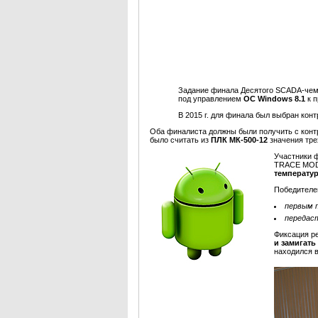
Задание финала Десятого SCADA-чем
под управлением
ОС Windows 8.1
к 
В 2015 г. для финала был выбран кон
Оба финалиста должны были получить с кон
было считать из
ПЛК МК-500-12
значения тре
Участники 
TRACE MODE
температу
Победителем
первым 
передас
Фиксация р
и замигать
находился в