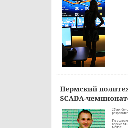
Пермский политех
SCADA-чемпионат
15 ноября 
разработк
По услови
версия
SC
MODE.