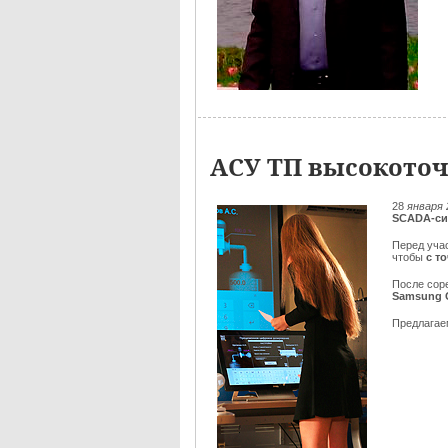
АСУ ТП высокоточ
28
января 
SCADA-си
Перед уча
чтобы
с т
После сор
Samsung 
Предлага