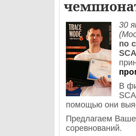
чемпионат
30 
(Мо
по 
SCA
при
про
В ф
SCA
помощью они выя
Предлагаем Ваш
соревнований.