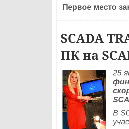
Первое место за
SCADA TR
ПК на SC
25
я
фин
ско
SCA
В S
уча