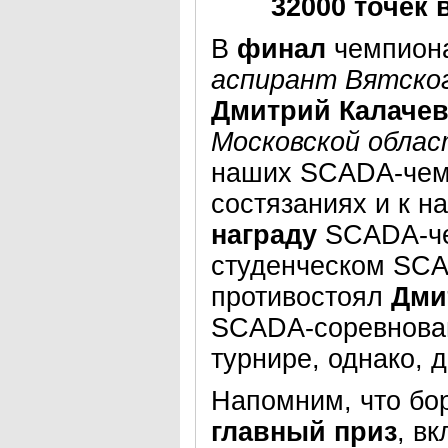
32000 точек 
В
финал
чемпион
аспирант Вятског
Дмитрий
Калаче
Московской облас
наших SCADA-чемп
состязаниях и к 
награду
SCADA-че
студенческом SCA
противостоял
Дми
SCADA-соревнован
турнире, однако,
Напомним, что бо
г
лавный приз
,
вк