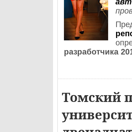
авт
про
Пре
реп
опр
разработчика 201
Томский 
университ
двенадца