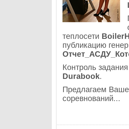
теплосети
BoilerH
публикацию генер
Отчет_АСДУ_Ко
Контроль задани
Durabook
.
Предлагаем Ваш
соревнований...