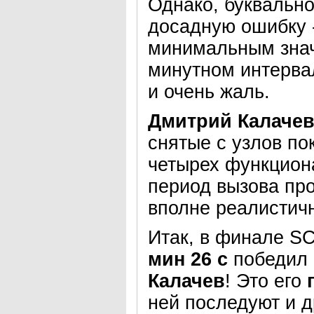
Однако, буквальн
досадную ошибку 
минимальным знач
минутном интерва
и очень жаль.
Дмитрий Калаче
снятые с узлов по
четырех функциона
период вызова пр
вполне реалистичн
Итак, в финале S
мин 26 с
победил 
Калачев
!
Это его
ней последуют и д