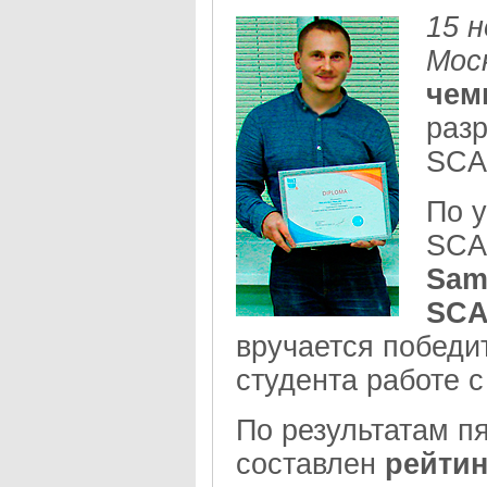
15 н
Мос
чем
раз
SCA
По 
SCA
Sam
SCA
вручается победи
студента работе
По результатам п
составлен
рейтин