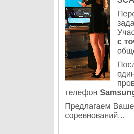
SCA
Пере
зад
Учас
с т
общ
Пос
оди
пров
телефон
Samsung
Предлагаем Ваш
соревнований...