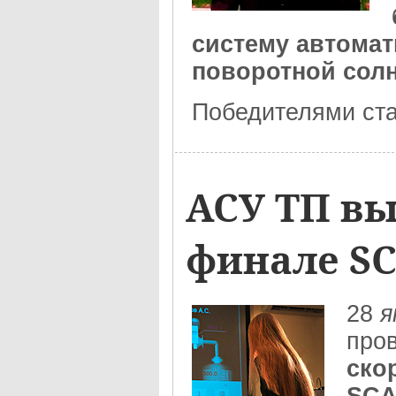
систему автома
поворотной сол
Победителями стал
АСУ ТП вы
финале SC
28
я
про
ско