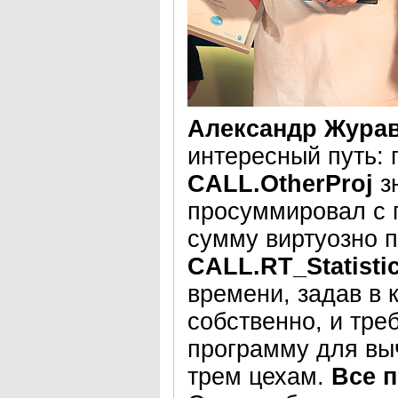
Александр Жура
интересный путь: 
CALL.OtherProj
з
просуммировал с
сумму виртуозно 
CALL.RT_Statisti
времени, задав в 
собственно, и тре
программу для вы
трем цехам.
Все п