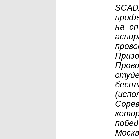
SCAD
профе
на сп
аспир
прово
Призо
Прово
студе
беспл
(испо
Сорев
котор
побед
Москв