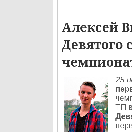
Алексей В
Девятого 
чемпиона
25 н
пер
чем
ТП 
Дев
пер