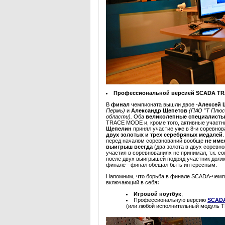
Профессиональной версией SCADA TRAC
В
финал
чемпионата вышли двое -
Алексей
Пермь)
и
Александр
Щепетов
(ПАО "Т Плюс
области).
Оба
великолепные специалисты
TRACE MODE и, кроме того, активные участ
Щепелин
принял участие уже в 8-и соревнова
двух золотых и трех серебряных медалей
перед началом соревнований вообще
не име
выигрыш всегда
(два золота в двух соревн
участия в соревнованиях не принимал, т.к. 
после двух выигрышей подряд участник должен
финале - финал обещал быть интересным.
Напомним, что борьба в финале SCADA-чемп
включающий в себя
:
Игровой ноутбук
;
Профессиональную версию
SCADA
(или любой исполнительный модуль 