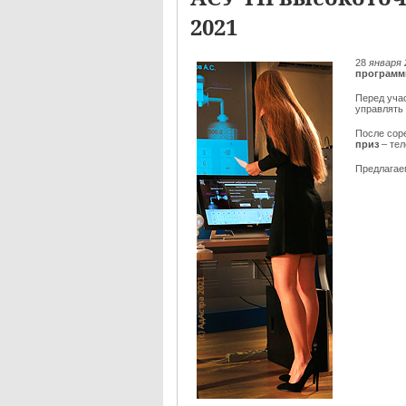
2021
28
января 
программ
Перед уча
управлять
После сор
приз
– те
Предлага