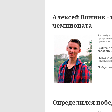
Алексей Винник - 
чемпионата
25 ноября 
программи
принял уч
В студенч
заведени
Перед уча
программн
Победителя
Определился побе