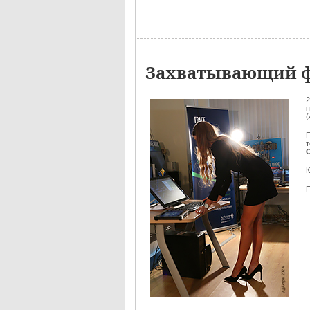
Захватывающий ф
2
п
(
П
К