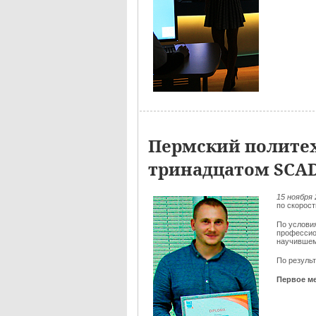
Пермский политех
тринадцатом SCA
15 ноября 
по скорос
По услови
профессио
научившем
По резуль
Первое ме