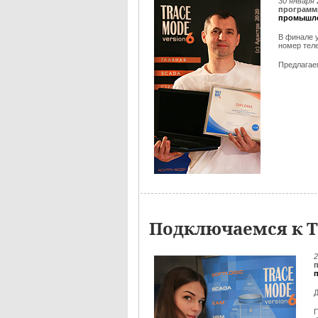
30 января
программ
промышле
В финале 
номер тел
Предлага
Подключаемся к Т
2
Д