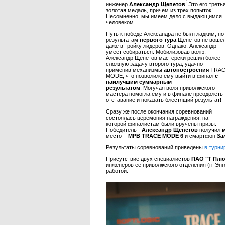
инженер
Александр Щепетов
!
Это его треть
золотая медаль, причем из трех попыток!
Несомненно, мы имеем дело с выдающимся
человеком.
Путь к победе Александра не был гладким, по
результатам
первого тура
Щепетов не воше
даже в тройку лидеров. Однако, Александр
умеет собираться. Мобилизовав волю,
Александр Щепетов мастерски решил более
сложную задачу второго тура, удачно
применив механизмы
автопостроения
TRA
MODE, что позволило ему выйти в финал
с
наилучшим суммарным
результатом
. Могучая воля приволжского
мастера помогла ему и в финале преодолеть
отставание и показать блестящий результат!
Сразу же после окончания соревнований
состоялась церемония награждения, на
которой финалистам были вручены призы.
Победитель -
Александр Щепетов
получил
место -
МРВ TRACE MODE 6
и смартфон
Sa
Результаты соревнований приведены
в турни
Присутствие двух специалистов
ПАО "Т Плю
инженеров ее приволжского отделения (гг Э
работой.