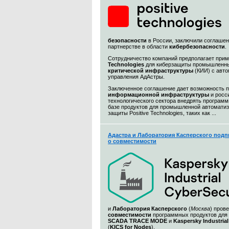
безопасности
в России, заключили соглашен
партнерстве в области
кибербезопасности
.
Сотрудничество компаний предполагает при
Technologies
для киберзащиты промышленны
критической инфраструктуры
(КИИ) с авт
управления АдАстры.
Заключенное соглашение дает возможность 
информационной
инфраструктуры
и росс
технологического сектора внедрять програм
базе продуктов для промышленной автоматиз
защиты Positive Technologies, таких как ...
Адастра и Лаборатория Касперского подп
о совместимости
и
Лаборатория Касперского
(
Москва
) пров
совместимости
программных продуктов для
SCADA TRACE MODE
и
Kaspersky Industrial
(
KICS for Nodes
).