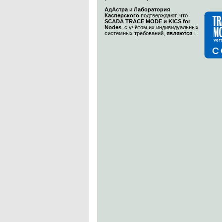
АдАстра
и
Лаборатория
Касперского
подтверждают, что
SCADA TRACE MODE и KICS for
Nodes
, с учётом их индивидуальных
системных требований,
являются
...