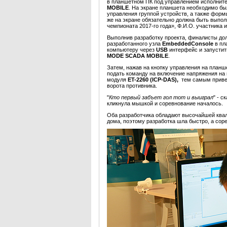
в планшетном ПК под управлением исполнит
MOBILE
.
На экране планшета необходимо бы
управления группой устройств, а также форм
же на экране обязательно должна быть выпо
чемпионата 2017-го года», Ф.И.О. участник
Выполнив разработку проекта, финалисты до
разработанного узла
EmbeddedConsole
в пл
компьютеру через
USB
интерфейс и запусти
MODE SCADA MOBILE
.
Затем, нажав на кнопку управления на планш
подать команду на включение напряжения на
модуля
ET-2260 (ICP-DAS),
тем самым привест
ворота противника.
"
Кто первый забъет гол тот и выиграл
" - с
кликнула мышкой и соревнование началось.
Оба разработчика обладают высочайшей ква
дома, поэтому разработка шла быстро, а сор