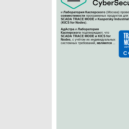
и
Лаборатория Касперского
(
Москва
) пров
совместимости
программных продуктов для
SCADA TRACE MODE
и
Kaspersky Industrial
(
KICS for Nodes
).
АдАстра
и
Лаборатория
Касперского
подтверждают, что
SCADA TRACE MODE и KICS for
Nodes
, с учётом их индивидуальных
системных требований,
являются
...