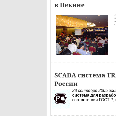
в Пекине
2
н
SCADA система TR
России
28 сентября 2005 го
система для разраб
соответствия ГОСТ Р