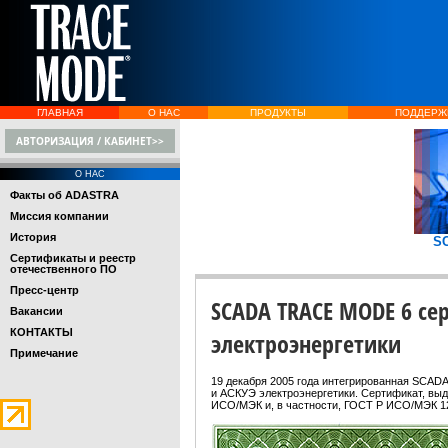
ГЛАВНАЯ
О НАС
ПРОДУКТЫ
ПОДДЕРЖ
АВТОРИЗАЦИЯ / КАБИНЕТ>>
О НАС
Факты об ADASTRA
Миссия компании
История
S
Сертификаты и реестр
отечественного ПО
Пресс-центр
SCADA TRACE MODE 6 се
Вакансии
КОНТАКТЫ
электроэнергетики
Примечание
19 декабря 2005 года интегрированная SC
и АСКУЭ электроэнергетики. Сертификат, в
ИСО/МЭК и, в частности, ГОСТ Р ИСО/МЭК 1211