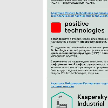
(АСУ ТП) и производством (АСУП).
Адастра и Positive Technologies подписал
технологическом партнерстве в промышл
безопасности
в России, заключили соглашен
партнерстве в области
кибербезопасности
.
Сотрудничество компаний предполагает при
Technologies
для киберзащиты промышленны
критической инфраструктуры
(КИИ) с авт
управления АдАстры.
Заключенное соглашение дает возможность 
информационной
инфраструктуры
и росс
технологического сектора внедрять програм
базе продуктов для промышленной автоматиз
защиты Positive Technologies, таких как ...
Адастра и Лаборатория Касперского подп
о совместимости