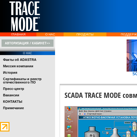
ГЛАВНАЯ
О НАС
ПРОДУКТЫ
ПОДДЕРЖ
АВТОРИЗАЦИЯ / КАБИНЕТ>>
О НАС
Факты об ADASTRA
Миссия компании
История
S
Сертификаты и реестр
отечественного ПО
Пресс-центр
SCADA TRACE MODE совме
Вакансии
КОНТАКТЫ
Примечание