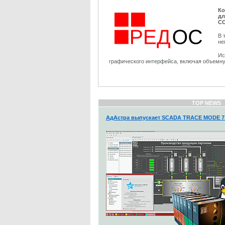
Ко
дл
С
В 
не
Ис
графического интерфейса, включая объемную
TOP NEWS
АдАстра выпускает SCADA TRACE MODE 7.