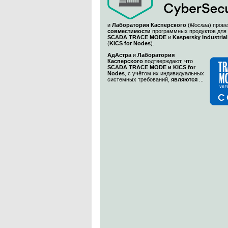
и
Лаборатория Касперского
(
Москва
) пров
совместимости
программных продуктов для
SCADA TRACE MODE
и
Kaspersky Industrial
(
KICS for Nodes
).
АдАстра
и
Лаборатория
Касперского
подтверждают, что
SCADA TRACE MODE и KICS for
Nodes
, с учётом их индивидуальных
системных требований,
являются
...