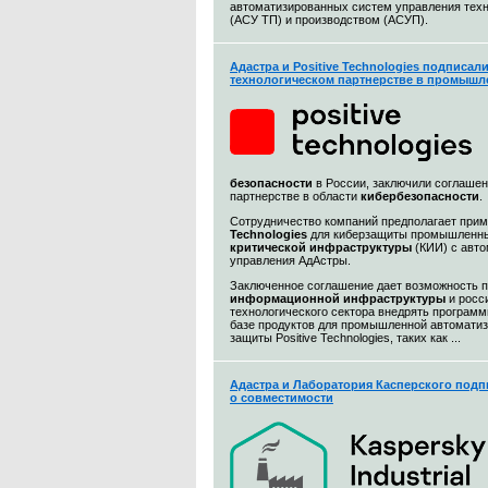
автоматизированных систем управления тех
(АСУ ТП) и производством (АСУП).
Адастра и Positive Technologies подписал
технологическом партнерстве в промышл
безопасности
в России, заключили соглашен
партнерстве в области
кибербезопасности
.
Сотрудничество компаний предполагает при
Technologies
для киберзащиты промышленны
критической инфраструктуры
(КИИ) с авт
управления АдАстры.
Заключенное соглашение дает возможность 
информационной
инфраструктуры
и росс
технологического сектора внедрять програм
базе продуктов для промышленной автоматиз
защиты Positive Technologies, таких как ...
Адастра и Лаборатория Касперского подп
о совместимости