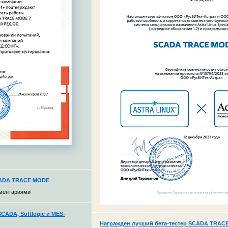
CADA TRACE MODE
ментариями
CADA, Softlogic и MES-
Награжден лучший бета-тестер SCADA TRACE