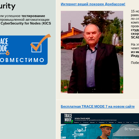
Интернет вещей покорен Донбассом!
15
но
рам
ели успешное
тестирование
по с
 промышленной автоматизации
комп
 CyberSecurity for Nodes
(
KICS
пров
студ
ско
SCA
На э
чемп
из м
Инду
Побе
Бесплатная TRACE MODE 7 на новом сайте