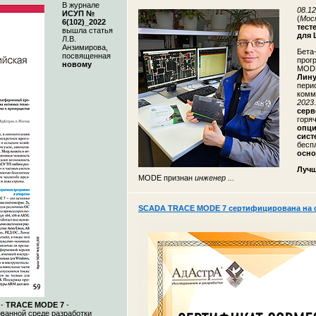
В журнале
08.12
ИСУП №
(
Мос
6(102)_2022
тест
вышла статья
для 
Л.В.
Анзимирова,
Бета
посвященная
прог
новому
MODE
Лину
пери
комм
2023
сер
горя
опц
сист
бесп
осно
Лучш
MODE признан
инженер ...
SCADA TRACE MODE 7 сертифицирована на с
 -
TRACE MODE 7
-
ванной среде разработки