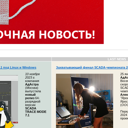
LAST NEWS
1 под Linux и Windows
Захватывающий финал SCADA-чемпионата 2
10 ноября
25 я
2023 г.
АдА
компания
Восе
АдАстра
скор
(
Москва
)
SCAD
выпустила
чемп
новый
Алек
релиз
64-
"Яро
разрядной
Ярос
версии
(
ООО
SCADA
Пере
TRACE MODE
2024
7.1
прое