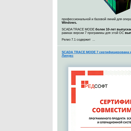
профессиональной и базовой линий для опе
Windows.
SCADA TRACE MODE
более 10-лет выпуска
рамках версии 7 программы для этой ОС
вып
Релиз 7.1 содержит ...
SCADA TRACE MODE 7 сертифицирована н
Линукс