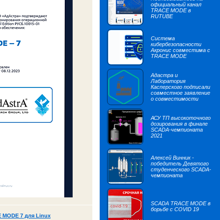
официальный канал
TRACE MODE в
RUTUBE
Система
кибербезопасности
Акронис совместима с
TRACE MODE
Адастра и
Лаборатория
Касперского подписали
совместное заявление
о совместимости
АСУ ТП высокоточного
дозирования в финале
SCADA-чемпионата
2021
Алексей Винник -
победитель Девятого
студенческого SCADA-
чемпионата
SCADA TRACE MODE в
борьбе с COVID 19
 MODE 7 для Linux