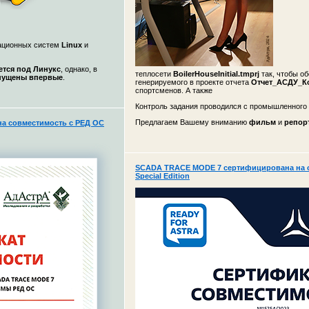
рационных систем
Linux
и
ется под Линукс
, однако, в
теплосети
BoilerHouseInitial.tmprj
так, чтобы о
ущены впервые
.
генерируемого в проекте отчета
Отчет_АСДУ_К
спортсменов. А также
Контроль задания проводился с промышленног
Предлагаем Вашему вниманию
фильм
и
репор
а совместимость с РЕД ОС
SCADA TRACE MODE 7 сертифицирована на со
Special Edition