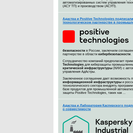
автоматизированных систем управления тех
(АСУ ТП) и производством (АСУП).
Адастра и Positive Technologies подписал
технологическом партнерстве в промышл
безопасности
в России, заключили соглашен
партнерстве в области
кибербезопасности
.
Сотрудничество компаний предполагает при
Technologies
для киберзащиты промышленны
критической инфраструктуры
(КИИ) с авт
управления АдАстры.
Заключенное соглашение дает возможность 
информационной
инфраструктуры
и росс
технологического сектора внедрять програм
базе продуктов для промышленной автоматиз
защиты Positive Technologies, таких как ...
Адастра и Лаборатория Касперского подп
о совместимости