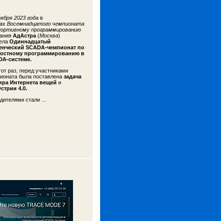
ября 2023 года
в
ках
Восемнадцатого чемпионата
портивному программированию
ания
АдАстра
(
Москва
)
ела
Одиннадцатый
енческий SCADA-чемпионат по
ростному программированию в
DA-системе.
тот раз, перед участниками
ионата была поставлена
задача
ира Интернета вещей
и
стрии 4.0.
дителями стали ...