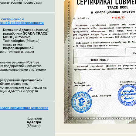
нологическими процессами
и соглашение о
енной кибербезопасности
Компании
АдАстра
(
Москва
),
разработчик
SCADA TRACE
MODE,
и
Positive
Technologies
(
Москва
),
лидер рынка
информационной
ие о технологическом
менение решений
Positive
х предприятий и объектов
оматизированными системами
предприятиям
критической
ийским компаниям
мно-технические комплексы на
ации АдАстры и средств
исали совместное заявление
Компании
АдАстра
(
Москва
)