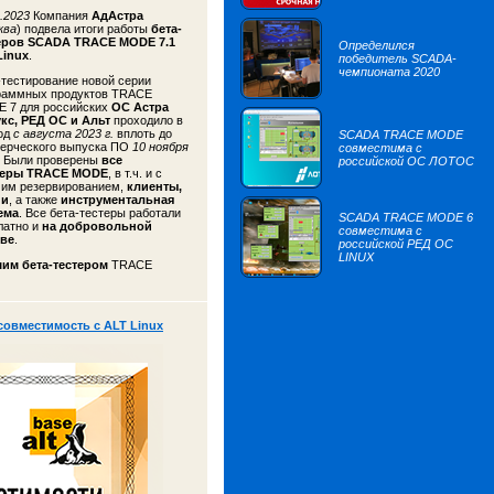
.2023
Компания
АдАстра
ква
) подвела итоги работы
бета-
еров
SCADA TRACE MODE 7.1
Определился
Linux
.
победитель SCADA-
чемпионата 2020
-тестирование новой серии
раммных продуктов TRACE
 7 для российских
ОС Астра
кс, РЕД ОС и Альт
проходило в
од
с августа 2023 г.
вплоть до
SCADA TRACE MODE
ерческого выпуска ПО
10 ноября
совместима с
. Были проверены
все
российской ОС ЛОТОС
веры TRACE MODE
, в т.ч. и с
чим резервированием,
клиенты,
ии
, а также
инструментальная
ема
. Все бета-тестеры работали
SCADA TRACE MODE 6
латно и
на добровольной
совместима с
ве
.
российской РЕД ОС
LINUX
им бета-тестером
TRACE
овместимость с ALT Linux