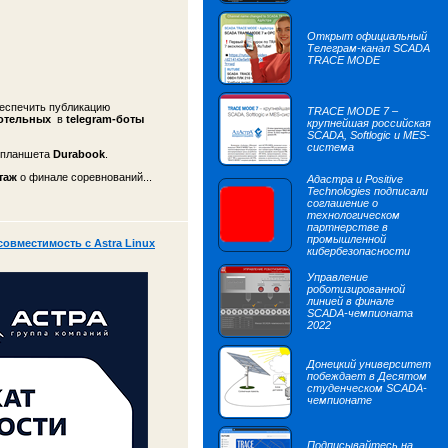
Открыт официальный
Телеграм-канал SCADA
TRACE MODE
беспечить публикацию
TRACE MODE 7 –
отельных
в
telegram-боты
крупнейшая российская
SCADA, Softlogic и MES-
система
о планшета
Durabook
.
таж
о финале соревнований...
Адастра и Positive
Technologies подписали
соглашение о
технологическом
партнерстве в
промышленной
вместимость с Astra Linux
кибербезопасности
Управление
роботизированной
линией в финале
SCADA-чемпионата
2022
Донецкий университет
побеждает в Десятом
студенческом SCADA-
чемпионате
Подписывайтесь на