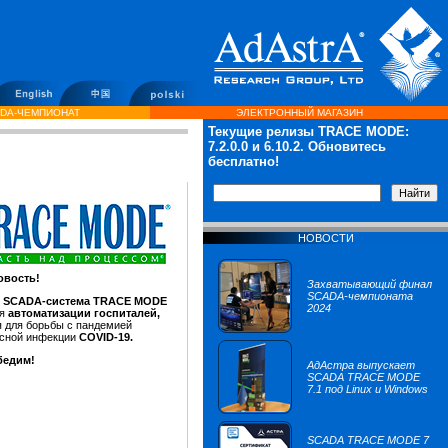
DA-ЧЕМПИОНАТ
ЭЛЕКТРОННЫЙ МАГАЗИН
Текущие релизы TRACE MODE:
7.2.0.0
и 6.10.2. Обновитесь
бесплатно!
НОВОСТИ
овость!
Захватывающий финал
SCADA-чемпионата
SCADA-система TRACE MODE
2024
ля
автоматизации госпиталей,
 для борьбы с пандемией
усной инфекции
COVID-19.
бедим!
АдАстра выпускает
SCADA TRACE MODE
7.1 под Linux и Windows
SCADA TRACE MODE 7