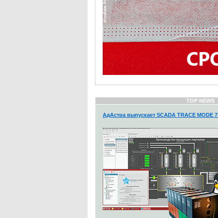
TOP NEWS
АдАстра выпускает SCADA TRACE MODE 7.