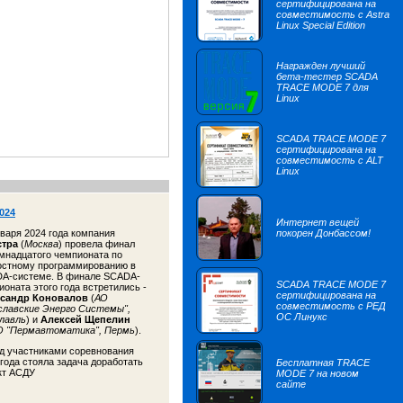
сертифицирована на
совместимость с Astra
Linux Special Edition
Награжден лучший
бета-тестер SCADA
TRACE MODE 7 для
Linux
SCADA TRACE MODE 7
сертифицирована на
совместимость с ALT
Linux
024
Интернет вещей
нваря 2024 года компания
покорен Донбассом!
стра
(
Москва
) провела финал
мнадцатого чемпионата по
остному программированию в
A-системе. В финале SCADA-
SCADA TRACE MODE 7
ионата этого года встретились -
сертифицирована на
сандр Коновалов
(
АО
совместимость с РЕД
славские Энерго Системы",
ОС Линукс
лавль
) и
Алексей Щепелин
 "Пермавтоматика", Пермь
).
д участниками соревнования
 года стояла задача доработать
Бесплатная TRACE
кт АСДУ
MODE 7 на новом
сайте