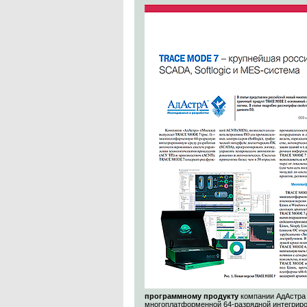
программному продукту
компании АдАстра
многоплатформенной 64-разрядной интегриро