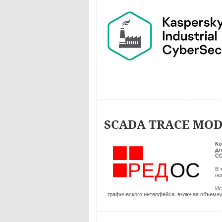
SCADA TRACE MODE
Ко
дл
С
В 
не
Ис
графического интерфейса, включая объемную