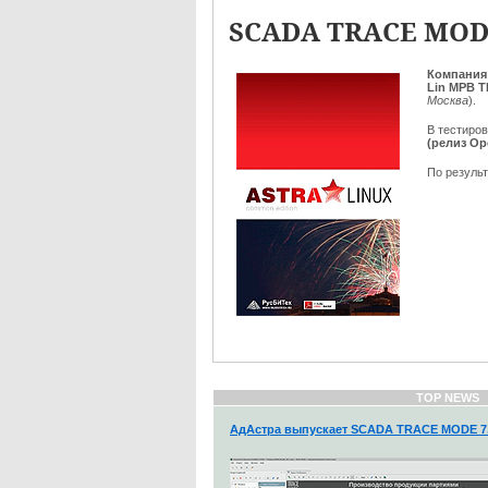
SCADA TRACE MODE
Компания
Lin МРВ 
Москва
).
В тестиро
(релиз Ор
По результ
TOP NEWS
АдАстра выпускает SCADA TRACE MODE 7.