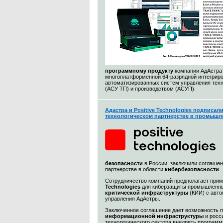
программному продукту
компании АдАстра
многоплатформенной 64-разрядной интегриро
автоматизированных систем управления тех
(АСУ ТП) и производством (АСУП).
Адастра и Positive Technologies подписал
технологическом партнерстве в промышл
безопасности
в России, заключили соглашен
партнерстве в области
кибербезопасности
.
Сотрудничество компаний предполагает при
Technologies
для киберзащиты промышленны
критической инфраструктуры
(КИИ) с авт
управления АдАстры.
Заключенное соглашение дает возможность 
информационной
инфраструктуры
и росс
технологического сектора внедрять програм