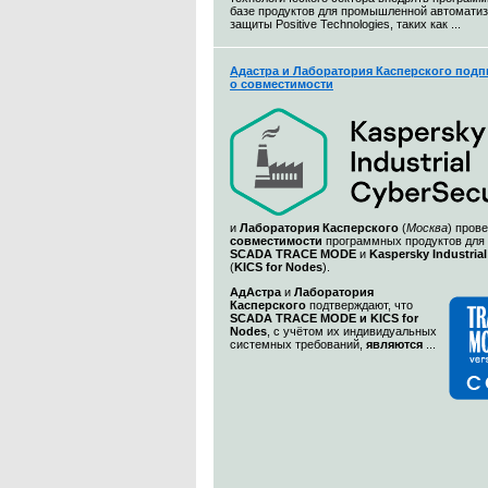
базе продуктов для промышленной автоматиз
защиты Positive Technologies, таких как ...
Адастра и Лаборатория Касперского подп
о совместимости
и
Лаборатория Касперского
(
Москва
) пров
совместимости
программных продуктов для
SCADA TRACE MODE
и
Kaspersky Industrial
(
KICS for Nodes
).
АдАстра
и
Лаборатория
Касперского
подтверждают, что
SCADA TRACE MODE и KICS for
Nodes
, с учётом их индивидуальных
системных требований,
являются
...