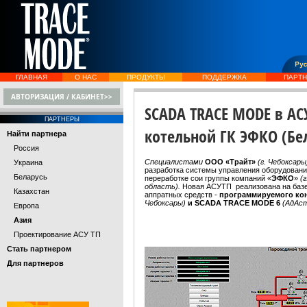
ГЛАВНАЯ
О НАС
ПРОДУКТЫ
ПОДДЕРЖКА
ПАРТ
АВТОРИЗАЦИЯ / КАБИНЕТ>>
SCADA TRACE MODE в АС
ПАРТНЕРЫ
котельной ГК ЭФКО (Бе
Найти партнера
Россия
Специалистами
ООО «Трайт»
(г. Чебоксары
Украина
разработка системы управления оборудован
Беларусь
переработке сои группы компаний «
ЭФКО
»
(
область).
Новая АСУТП реализована на базе
Казахстан
аппратных средств -
программируемого кон
Чебоксары)
и SCADA TRACE MODE 6
(АдАст
Европа
Азия
Проектирование АСУ ТП
Стать партнером
Для партнеров