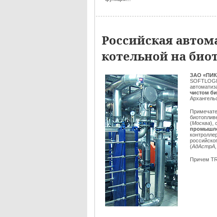
Российская автом
котельной на био
ЗАО «ПИК
SOFTLOGI
автоматиз
чистом б
Архангельс
Примечате
биотоплив
(
Москва
),
промышле
контролле
российско
(
АдАстрА,
Причем T