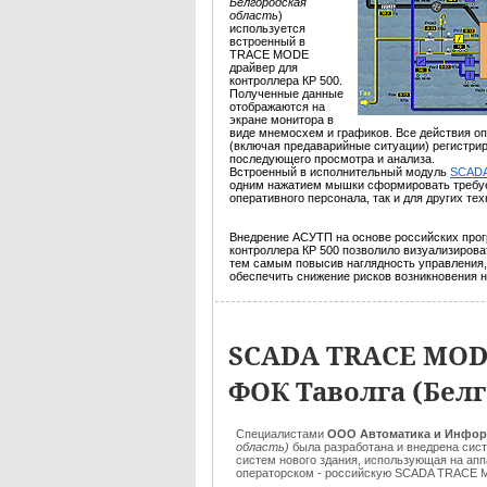
Белгородская
область
)
используется
встроенный в
TRACE MODE
драйвер для
контроллера КР 500.
Полученные данные
отображаются на
экране монитора в
виде мнемосхем и графиков. Все действия о
(включая предаварийные ситуации) регистри
последующего просмотра и анализа.
Встроенный в исполнительный модуль
SCAD
одним нажатием мышки сформировать требуе
оперативного персонала, так и для других т
Внедрение АСУТП на основе российских пр
контроллера КР 500 позволило визуализирова
тем самым повысив наглядность управления,
обеспечить снижение рисков возникновения 
SCADA TRACE MOD
ФОК Таволга (Белг
Специалистами
ООО Автоматика и Инфо
область)
была разработана и внедрена сис
систем нового здания, использующая на ап
операторском - российскую SCADA TRACE 