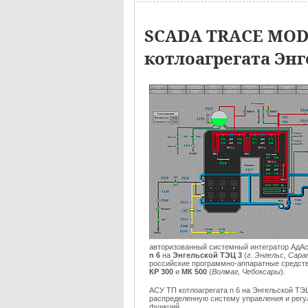
SCADA TRACE MOD
котлоагрегата Энг
авторизованный системный интегратор АдАс
n 6
на
Энгельской ТЭЦ 3
(
г. Энгельс, Сар
российские программно-аппаратные средст
КР 300
и
МК 500
(
Волмаг, Чебоксары
).
АСУ ТП котлоагрегата n 6 на Энгельской ТЭ
распределенную систему управления и рег
функций...