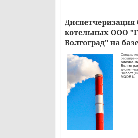
Диспетчеризация
котельных ООО "Г
Волгоград" на ба
Специали
расширени
блочно-м
Волгогра
диспетчер
Чипсет
(
В
MODE 6.