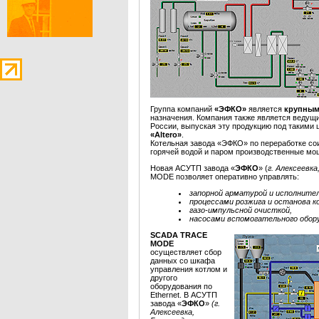
Группа компаний
«ЭФКО»
является
крупным
назначения. Компания также является ведущ
России, выпуская эту продукцию под такими
«Altero»
.
Котельная завода «ЭФКО» по переработке со
горячей водой и паром производственные мо
Новая АСУТП завода «
ЭФКО
» (
г. Алексеевк
MODE позволяет оперативно управлять:
запорной арматурой и исполните
процессами розжига и останова к
газо-импульсной очисткой,
насосами вспомогательного обор
SCADA TRACE
MODE
осуществляет сбор
данных со шкафа
управления котлом и
другого
оборудования по
Ethernet. В АСУТП
завода «
ЭФКО
»
(г.
Алексеевка,