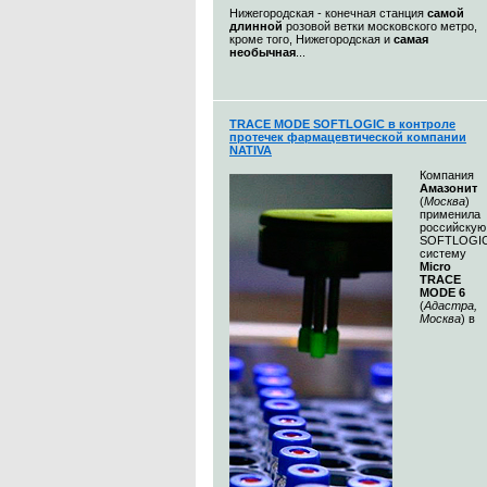
Нижегородская - конечная станция
самой
длинной
розовой ветки московского метро,
кроме того, Нижегородская и
самая
необычная
...
TRACE MODE SOFTLOGIC в контроле
протечек фармацевтической компании
NATIVA
Компания
Амазонит
(
Москва
)
применила
российскую
SOFTLOGI
систему
Micro
TRACE
MODE 6
(
Адастра,
Москва
) в