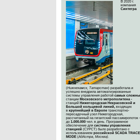
В 2020 г.
компания
Синтегра
(
Нижнекамск, Татарстан
) разработала и
успешно внедрила автоматизированные
системы управления работой
самых сложны
станции
Московского метрополитена -
станций
Нижегородская Некрасовской и
Большой кольцевой линий,
входящих
в
крупнейший в Европе
транспортно-
пересадочный узел Нижегородская,
рассчитанный на гигантский пассажиропоток 
до
1.000.000
чел. в день. Программное
обеспечение для
системы управления
станцией
(СУРСТ) было разработано с
использованием
российской SCADA TRACE
MODE
(
АдАстра, Москва)
.