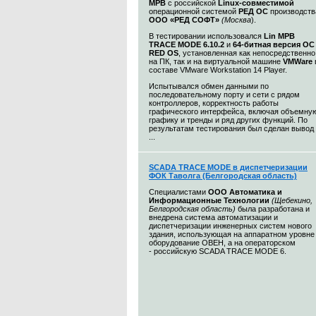
МРВ
с российской
Linux-совместимой
операционной системой
РЕД ОС
производств
ООО «РЕД СОФТ»
(Москва
).
В тестировании использовался
Lin МРВ
TRACE MODE 6.10.2
и
64-битная версия ОС
RED OS
, установленная как непосредственно
на ПК, так и на виртуальной машине
VMWare
составе VMware Workstation 14 Player.
Испытывался обмен данными по
последовательному порту и сети c рядом
контроллеров, корректность работы
графического интерфейса, включая объемну
графику и тренды и ряд других функций. По
результатам тестирования был сделан вывод
...
SCADA TRACE MODE в диспетчеризации
ФОК Таволга (Белгородская область)
Специалистами
ООО Автоматика и
Информационные Технологии
(Щебекино,
Белгородская область)
была разработана и
внедрена система автоматизации и
диспетчеризации инженерных систем нового
здания, использующая на аппаратном уровне
оборудование ОВЕН, а на операторском
- российскую SCADA TRACE MODE 6.