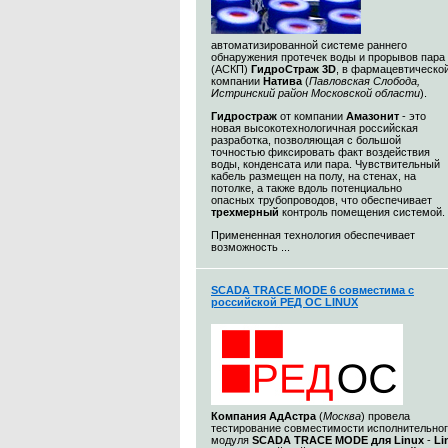
автоматизированной системе раннего
обнаружения протечек воды и прорывов пара
(АСКП)
ГидроСтраж 3D
, в фармацевтическо
компании
Натива
(
Павловская Слобода,
Истринский район Московской области
).
Гидростраж
от компании
Амазонит
- это
новая высокотехнологичная российская
разработка, позволяющая с большой
точностью фиксировать факт воздействия
воды, конденсата или пара. Чувствительный
кабель размещен на полу, на стенах, на
потолке, а также вдоль потенциально
опасных трубопроводов, что обеспечивает
трехмерный
контроль помещения системой.
Примененная технология обеспечивает
возможность ...
SCADA TRACE MODE 6 совместима с
российской РЕД ОС LINUX
Компания
АдАстра
(
Москва
) провела
тестирование совместимости исполнительно
модуля
SCADA TRACE MODE для Linux
-
Li