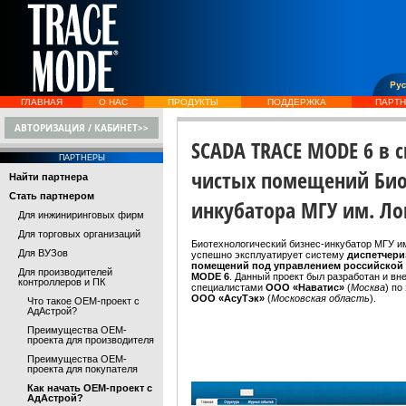
ГЛАВНАЯ
О НАС
ПРОДУКТЫ
ПОДДЕРЖКА
ПАРТ
АВТОРИЗАЦИЯ / КАБИНЕТ>>
SCADA TRACE MODE 6 в 
ПАРТНЕРЫ
чистых помещений Био
Найти партнера
Стать партнером
инкубатора МГУ им. Л
Для инжиниринговых фирм
Для торговых организаций
Биотехнологический бизнес-инкубатор МГУ и
Для ВУЗов
успешно эксплуатирует систему
диспетчери
помещений под управлением российско
Для производителей
MODE 6
. Данный проект был разработан и вн
контроллеров и ПК
специалистами
ООО «Наватис»
(
Москва
) по
ООО «АсуТэк»
(
Московская область
).
Что такое OEM-проект с
АдАстрой?
Преимущества OEM-
проекта для производителя
Преимущества OEM-
проекта для покупателя
Как начать OEM-проект с
АдАстрой?