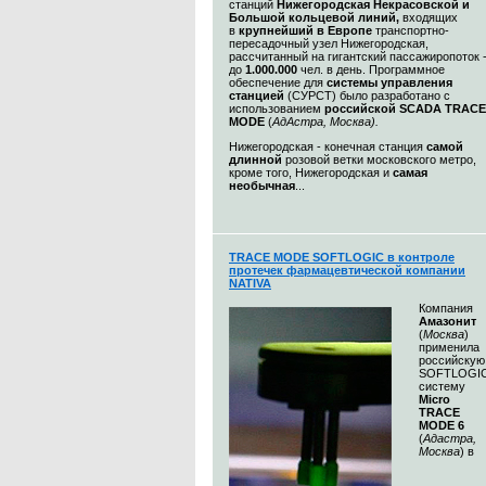
станций
Нижегородская Некрасовской и
Большой кольцевой линий,
входящих
в
крупнейший в Европе
транспортно-
пересадочный узел Нижегородская,
рассчитанный на гигантский пассажиропоток 
до
1.000.000
чел. в день. Программное
обеспечение для
системы управления
станцией
(СУРСТ) было разработано с
использованием
российской SCADA TRACE
MODE
(
АдАстра, Москва)
.
Нижегородская - конечная станция
самой
длинной
розовой ветки московского метро,
кроме того, Нижегородская и
самая
необычная
...
TRACE MODE SOFTLOGIC в контроле
протечек фармацевтической компании
NATIVA
Компания
Амазонит
(
Москва
)
применила
российскую
SOFTLOGI
систему
Micro
TRACE
MODE 6
(
Адастра,
Москва
) в