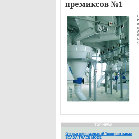
премиксов №1
р
б
(
с
TOP NEWS
Открыт официальный Телеграм-канал
SCADA TRACE MODE