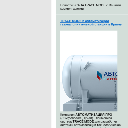
Новости SCADA TRACE MODE с Вашими
комментариями
TRACE MODE в автоматизации
газонаполнительной станции в Крыму
Компания
АВТОМАТИЗАЦИЯ.ПРО
(
Симферополь, Крым
) - применила
систему
TRACE MODE
для разработки
системы автоматизации технологических