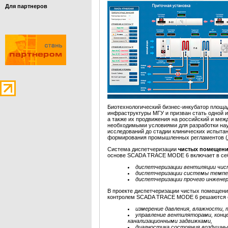
Для партнеров
Биотехнологический бизнес-инкубатор площад
инфраструктуры МГУ и призван стать одной и
а также их продвижения на российский и меж
необходимыми условиями для разработки нау
исследований до стадии клинических испыта
формирования промышленных регламентов (д
Система диспетчеризации
чистых помещен
основе SCADA TRACE MODE 6 включает в се
диспетчеризации вентиляции чи
диспетчеризации системы темпер
диспетчеризации прочего инженер
В проекте диспетчеризации чистых помещени
контролем SCADA TRACE MODE 6 решаются 
измерение давления, влажности,
управление вентиляторами, конце
канализационными задвижками,
диагностика состояния воздушны