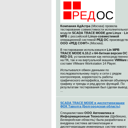
Компания
АдАстра
(
Москва
) провела
тестирование совместимости исполнительно
модуля
SCADA TRACE MODE для Linux
-
Li
МРВ
с российской
Linux-совместимой
операционной системой
РЕД ОС
производств
ООО «РЕД СОФТ»
(Москва
).
В тестировании использовался
Lin МРВ
TRACE MODE 6.10.2
и
64-битная версия ОС
RED OS
, установленная как непосредственно
на ПК, так и на виртуальной машине
VMWare
составе VMware Workstation 14 Player.
Испытывался обмен данными по
последовательному порту и сети c рядом
контроллеров, корректность работы
графического интерфейса, включая объемну
графику и тренды и ряд других функций. По
результатам тестирования был сделан вывод
...
SCADA TRACE MODE в диспетчеризации
ФОК Таволга (Белгородская область)
Специалистами
ООО Автоматика и
Информационные Технологии
(Щебекино,
Белгородская область)
была разработана и
внедрена система автоматизации и
диспетчеризации инженерных систем нового