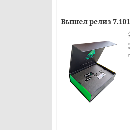
Вышел релиз 7.10
7
И
о
П