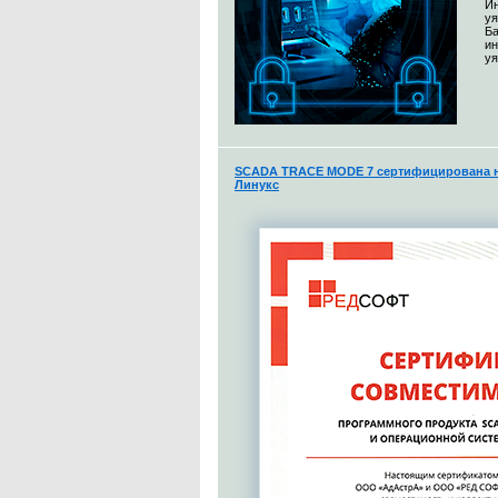
Ин
уя
Ба
и
уя
SCADA TRACE MODE 7 сертифицирована н
Линукс