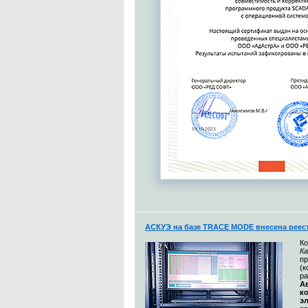
АСКУЭ на базе TRACE MODE внесена реес
К
Ка
п
(
ра
А
к
э