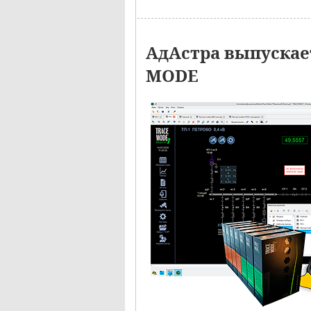
АдАстра выпускае
MODE