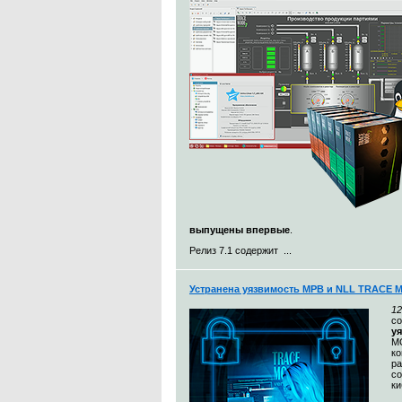
выпущены впервые
.
Релиз 7.1 содержит ...
Устранена уязвимость МРВ и NLL TRACE 
12
с
у
MO
к
ра
со
ки