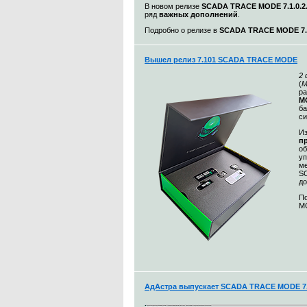
В новом релизе
SCADA TRACE MODE 7.1.0.2
ряд
важных дополнений
.
Подробно о релизе в
SCADA TRACE MODE 7.1
Вышел релиз 7.101 SCADA TRACE MODE
2
(
М
ра
MO
ба
с
Из
п
о
уп
ме
S
до
По
MO
АдАстра выпускает SCADA TRACE MODE 7.