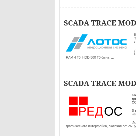
SCADA TRACE MODE
Д
L
RAM 4 Гб, HDD 500 Гб была ...
SCADA TRACE MODE
Ко
дл
С
В 
не
Ис
графического интерфейса, включая объемную