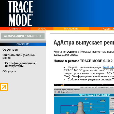
ГЛАВНАЯ
О НАС
ПРОДУКТЫ
ПОДДЕР
АВТОРИЗАЦИЯ / КАБИНЕТ>>
АдАстра выпускает рели
ОБУЧЕНИЕ
Обучиться
Компания
АдАстра
(
Москва
)
выпустила новы
6.10.2
.
1
для LINUX.
Открыть свой учебный
центр
Новое в релизе TRACE MODE 6.10.2.
Сертифицированные
инструкторы
Разработан новый продукт
NetLink
TRACE MODE для семейства ОС LINU
Обсудить
операторов в клиент-серверных АСУ 
Orel). Это функциональный аналог изв
Собрана новая редакция сервера