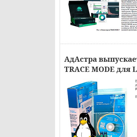
АдАстра выпуска
TRACE MODE для 
д
В