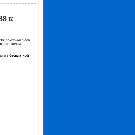
8 к
138
(
Компания Овен,
о протоколам
ак и в
бесплатной