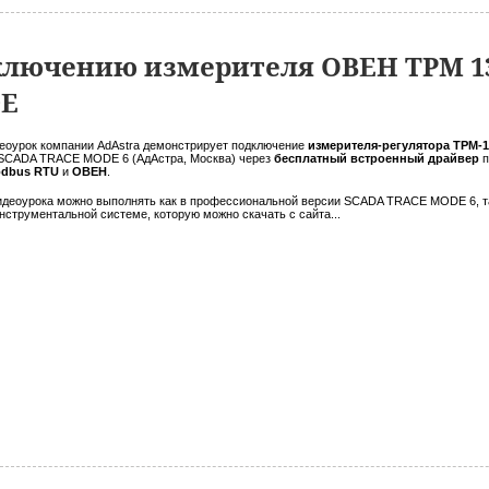
ключению измерителя ОВЕН ТРМ 13
DE
еоурок компании AdAstra демонстрирует подключение
измерителя-регулятора ТРМ-
 SCADA TRACE MODE 6 (АдАстра, Москва) через
бесплатный встроенный драйвер
п
dbus RTU
и
ОВЕН
.
идеоурока можно выполнять как в профессиональной версии SCADA TRACE MODE 6, т
нструментальной системе, которую можно скачать с сайта...