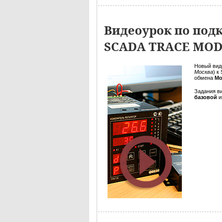
Видеоурок по под
SCADA TRACE MO
Новый вид
Москва
) к
обмена
Mo
Задания в
базовой
и