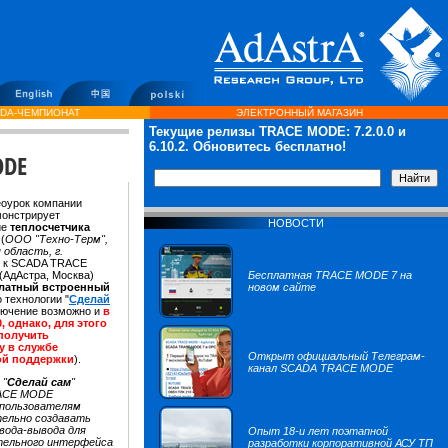
DA-ЧЕМПИОНАТ
ЭЛЕКТРОННЫЙ МАГАЗИН
Текущие релизы TRACE MODE:
7.2.0.0
и
6.10.2. Обновитесь бесплатно!
ODE
оурок компании
монстрирует
НОВОСТИ
ие
теплосчетчика
М
(
ООО "Техно-Терм",
 область, г.
) к SCADA TRACE
(АдАстра, Москва)
Бесплатная TRACE MODE 7 на
латный встроенный
новом сайте
о технологии "
Сделай
ключение возможно и
в
0, однако, для этого
 получить
у в службе
Открыт официальный Телеграм-
ой поддержки
).
канал SCADA TRACE MODE
 "
Сделай сам
"
ACE MODE
 пользователям
ельно создавать
вода-вывода для
Опыт 18-и лет поэтапной
тельного интерфейса
разработки корпоративной АСУ ТП