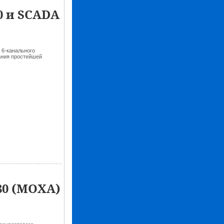
0 и SCADA
 6-канального
ания простейшей
80 (MOXA)