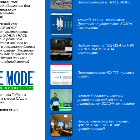
извольных
Новоросцемент в TRACE MODE
ов
абсолютно
без
ирования
й канала
or
).
Алексей Винник - победитель
Девятого студенческого SCADA-
делай сам
"
чемпионата
ACE MODE
ает возможность
ия SCADA TRACE
О в реальном
одъем архивов из
Подключаемся к ТЭЦ МЭИ по МЭК
и сохранание данных
60870-5-104 на SCADA-
х файлах. Механизм
чемпионате
ен для получения от
блоков данных в
в с единой меткой
Проектирование АСУ ТП: типовые
ошибки
четчика ТеРосс к
Пермский политехнический
ла класса CALL с
университет побеждает в
ния
.
тринадцатом SCADA-чемпионате
траивается
Прошел очередной бесплатный
курс по TRACE MODE для
преподавателей