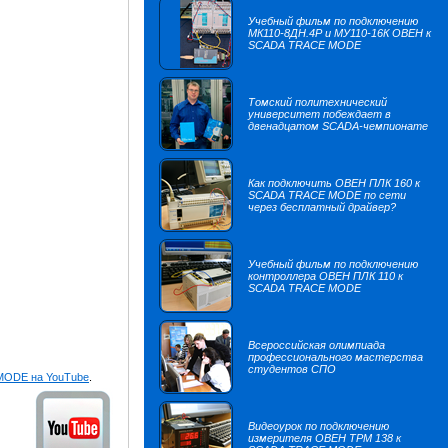
Учебный фильм по подключению
МК110-8ДН.4Р и МУ110-16К ОВЕН к
SCADA TRACE MODE
Томский политехнический
университет побеждает в
двенадцатом SCADA-чемпионате
Как подключить ОВЕН ПЛК 160 к
SCADA TRACE MODE по сети
через бесплатный драйвер?
Учебный фильм по подключению
контроллера ОВЕН ПЛК 110 к
SCADA TRACE MODE
Всероссийская олимпиада
профессионального мастерства
студентов СПО
MODE на YouTube
.
Видеоурок по подключению
измерителя ОВЕН ТРМ 138 к