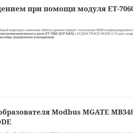
ением при помощи модуля ET-706
овый видеоурок компании AdAstra демонстрирует технологию WEB-конфигурируемого
лектромеханического реле ET-7060 (ICP DAS)
к SCADA TRACE MODE 6.10 для созд
системы управления освещением
.
образователя Modbus MGATE MB34
ODE