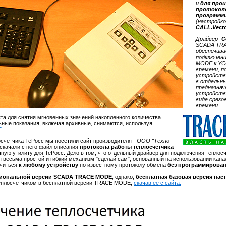
и
для про
протокол
программ
(настройко
CALL.Vect
Драйвер "
С
SCADA TR
обеспечив
подключен
MODE к УС
времени, п
устройств 
в отдельны
предназнач
устройств 
виде срезо
времени.
та для снятия мгновенных значений накопленного количества
льные показания, включая архивные, снимаются, используя
E
.
счетчика ТеРосс мы посетили сайт производителя -
ООО "Техно-
 скачали с него файл описания
протокола работы теплосчетчика
ечную утилиту для ТеРосс. Дело в том, что отдельный драйвер для подключения теплос
весьма простой и гибкий механизм "сделай сам", основанный на использовании кана
ючиться
к любому устройству
по известному протоколу обмена
без программирова
иональной версии SCADA TRACE MODE
, однако,
бесплатная базовая версия нас
 теплосчетчиком в бесплатной версии TRACE MODE,
скачав ее с сайта.