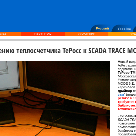
ЖКА
ПАРТНЕРЫ
ОБУЧЕНИЕ
SCA
нию теплосчетчика TePocc к SCADA TRACE M
Новый виде
AdAstra де
подключен
ТеРосс-Т
Московская
Раменское
MODE 6.11 
через
бесп
драйвер
п
сам
" (под
релизе 6.1
требуется
библиотек
техническ
Технология
SCADA TR
позволяет
самостоят
драйверы в
последова