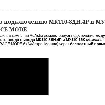
 подключению МК110-8ДН.4Р и МУ
ACE MODE
фильм компании AdAstra демонстрирует подключение
моду
ого ввода-вывода МК110-8ДН.4Р и МУ110-16К
(
Компания
ACE MODE 6 (АдАстра, Москва) через
бесплатный прямо