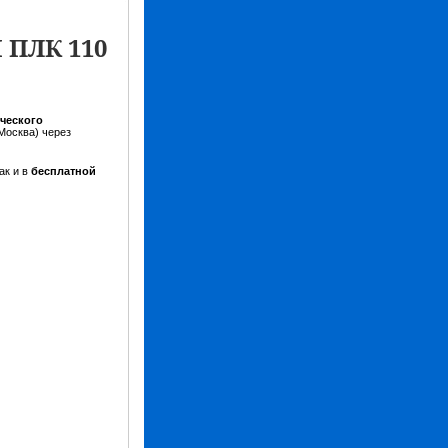
 ПЛК 110
ческого
Москва) через
ак и в
бесплатной