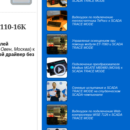
SCADA TRACE MODE
Видеоурок по подключению
теплосчетчика TePocc к SCADA
110-16К
TRACE MODE
Управление освещением при
лей
помощи модуля ET-7060 и SCADA
TRACE MODE
 Овен, Москва
) к
й драйвер без
Подключение преобразователя
Modbus MGATE MB3480 (MOXA) к
SCADA TRACE MODE
Огневые испытания в SCADA
TRACE MODE на студенческом
SCADA-чемпионате
Видеоурок по подключению Web-
контроллера WISE 7126 к SCADA
TRACE MODE