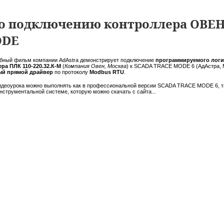
о подключению контроллера ОВЕН
ODE
бный фильм компании AdAstra демонстрирует подключение
программируемого логи
ра ПЛК 110-220.32.К-М
(
Компания Овен, Москва
) к SCADA TRACE MODE 6 (АдАстра, 
ый прямой драйвер
по протоколу
Modbus RTU
.
идеоурока можно выполнять как в профессиональной версии SCADA TRACE MODE 6, т
нструментальной системе, которую можно скачать с сайта...