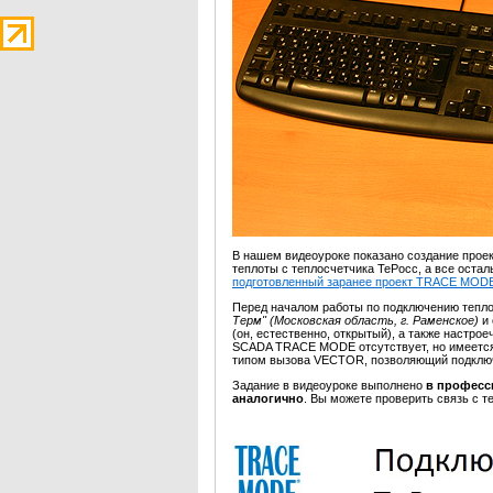
В нашем видеоуроке показано создание проек
теплоты с теплосчетчика ТеРосс, а все оста
подготовленный заранее проект TRACE MOD
Перед началом работы по подключению тепло
Терм" (Московская область, г. Раменское)
и
(он, естественно, открытый), а также настро
SCADA TRACE MODE отсутствует, но имеется 
типом вызова VECTOR, позволяющий подкл
Задание в видеоуроке выполнено
в професс
аналогично
. Вы можете проверить связь с