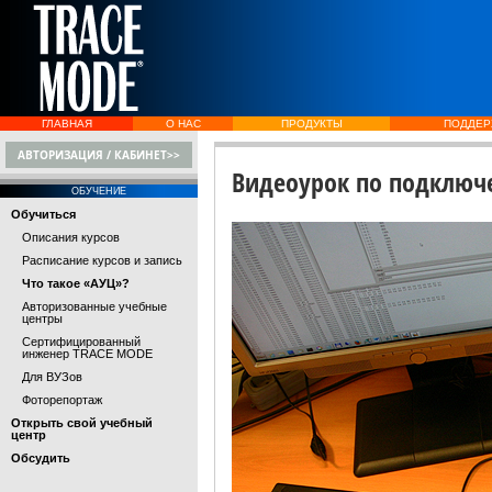
ГЛАВНАЯ
О НАС
ПРОДУКТЫ
ПОДДЕР
АВТОРИЗАЦИЯ / КАБИНЕТ>>
Видеоурок по подключе
ОБУЧЕНИЕ
Обучиться
Описания курсов
Расписание курсов и запись
Что такое «АУЦ»?
Авторизованные учебные
центры
Сертифицированный
инженер TRACE MODE
Для ВУЗов
Фоторепортаж
Открыть свой учебный
центр
Обсудить