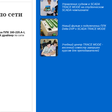
Управление судном в SCADA
TRACE MODE на студенческом
SCADA-чемпионате
по сети
Новый фильм о подключении ПЛК
Delta DVP к SCADA TRACE MODE
а ПЛК 160-220.А-L
й драйвер
по сети
Учебный центр TRACE MODE -
весенний семестр завершен
курсом для преподавателей