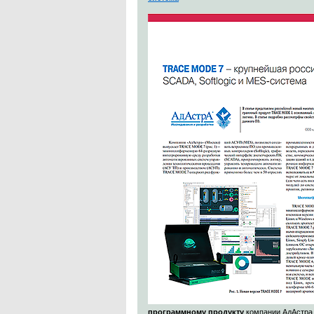
программному продукту
компании АдАстра