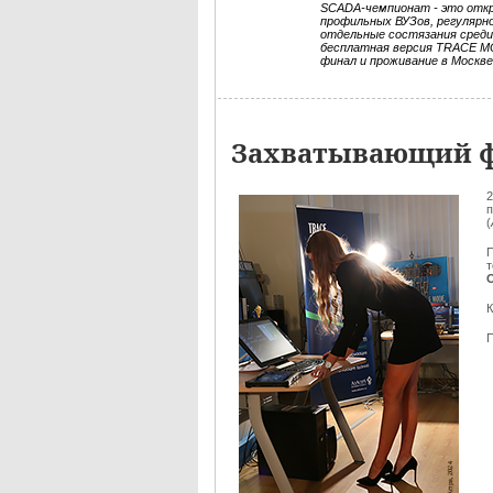
SCADA-чемпионат - это откр
профильных ВУЗов, регулярн
отдельные состязания среди
бесплатная версия TRACE MO
финал и проживание в Москв
Захватывающий ф
2
п
(
П
К