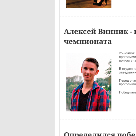
Алексей Винник - 
чемпионата
25 ноября 
программи
принял уч
В студенч
заведени
Перед уча
программн
Победителя
Определился побе