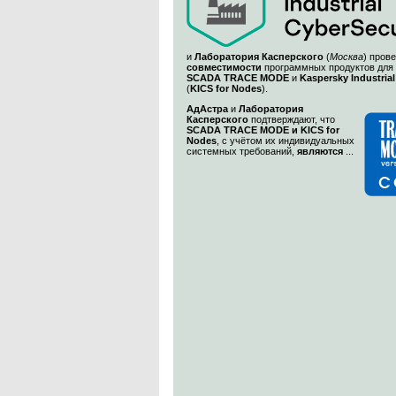
и
Лаборатория Касперского
(
Москва
) пров
совместимости
программных продуктов для
SCADA TRACE MODE
и
Kaspersky Industrial
(
KICS for Nodes
).
АдАстра
и
Лаборатория
Касперского
подтверждают, что
SCADA TRACE MODE и KICS for
Nodes
, с учётом их индивидуальных
системных требований,
являются
...