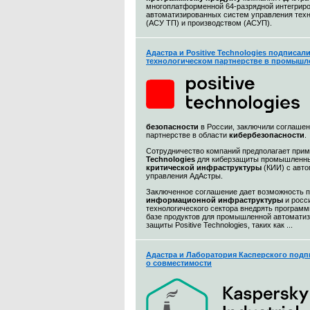
многоплатформенной 64-разрядной интегриро
автоматизированных систем управления тех
(АСУ ТП) и производством (АСУП).
Адастра и Positive Technologies подписал
технологическом партнерстве в промышл
безопасности
в России, заключили соглашен
партнерстве в области
кибербезопасности
.
Сотрудничество компаний предполагает при
Technologies
для киберзащиты промышленны
критической инфраструктуры
(КИИ) с авт
управления АдАстры.
Заключенное соглашение дает возможность 
информационной
инфраструктуры
и росс
технологического сектора внедрять програм
базе продуктов для промышленной автоматиз
защиты Positive Technologies, таких как ...
Адастра и Лаборатория Касперского подп
о совместимости