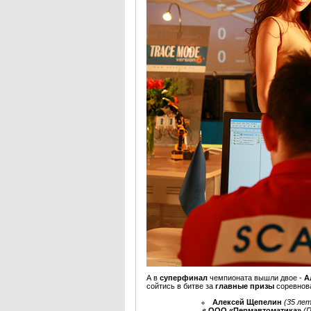
А в
суперфинал
чемпионата вышли двое -
А
сойтись в битве за
главные призы
соревнов
Алексей
Щепелин
(35 ле
в
ООО «Пермавтоматика»
(П