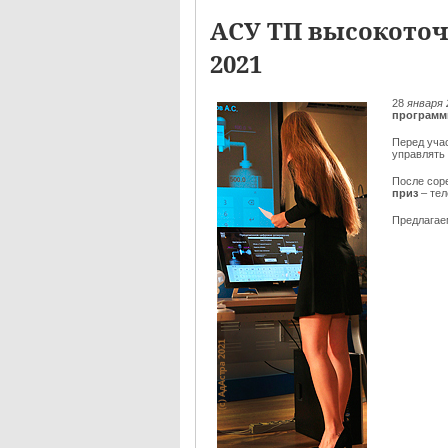
АСУ ТП высокоточ
2021
28
января 
программ
Перед уча
управлять
После сор
приз
– те
Предлага