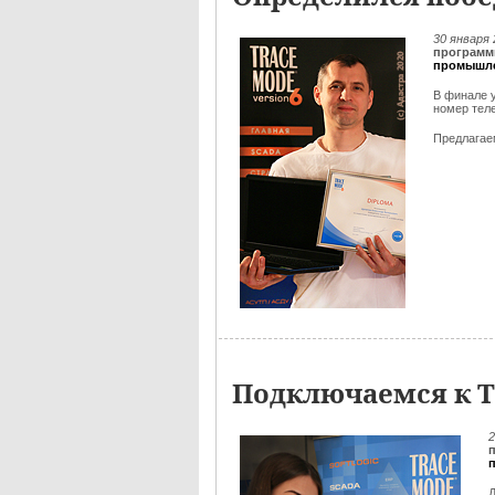
30 января
программ
промышле
В финале 
номер тел
Предлага
Подключаемся к Т
2
Д