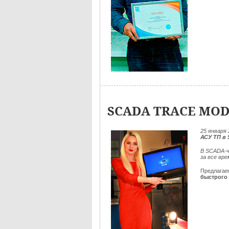
SCADA TRACE MOD
25
января 
АСУ ТП в
В SCADA-ч
за все вр
Предлага
быстрого 