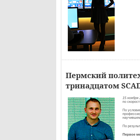
Пермский политех
тринадцатом SCA
15 ноября 
по скорос
По услови
профессио
научившем
По резуль
Первое ме