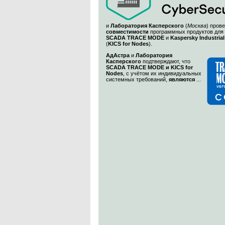
и
Лаборатория Касперского
(
Москва
) пров
совместимости
программных продуктов для
SCADA TRACE MODE
и
Kaspersky Industrial
(
KICS for Nodes
).
АдАстра
и
Лаборатория
Касперского
подтверждают, что
SCADA TRACE MODE и KICS for
Nodes
, с учётом их индивидуальных
системных требований,
являются
...