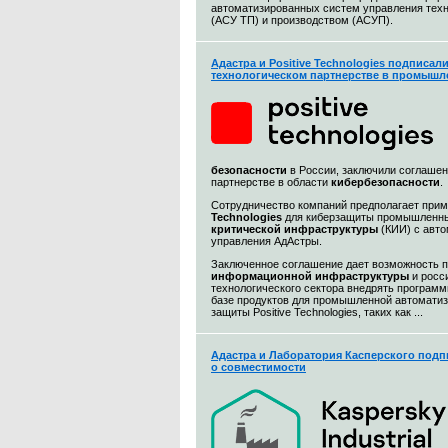
автоматизированных систем управления тех
(АСУ ТП) и производством (АСУП).
Адастра и Positive Technologies подписал
технологическом партнерстве в промышл
безопасности
в России, заключили соглашен
партнерстве в области
кибербезопасности
.
Сотрудничество компаний предполагает при
Technologies
для киберзащиты промышленны
критической инфраструктуры
(КИИ) с авт
управления АдАстры.
Заключенное соглашение дает возможность 
информационной
инфраструктуры
и росс
технологического сектора внедрять програм
базе продуктов для промышленной автоматиз
защиты Positive Technologies, таких как ...
Адастра и Лаборатория Касперского подп
о совместимости