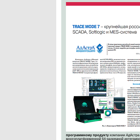
программному продукту
компании АдАстра
многоплатформенной 64-разрядной интегриро