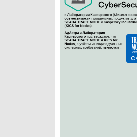
и
Лаборатория Касперского
(
Москва
) пров
совместимости
программных продуктов для
SCADA TRACE MODE
и
Kaspersky Industrial
(
KICS for Nodes
).
АдАстра
и
Лаборатория
Касперского
подтверждают, что
SCADA TRACE MODE и KICS for
Nodes
, с учётом их индивидуальных
системных требований,
являются
...