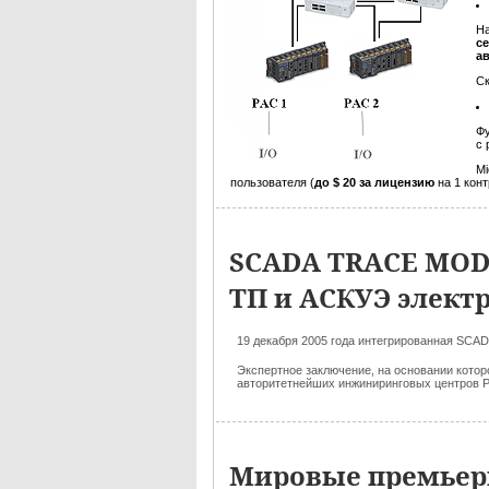
Н
с
а
Ск
Фу
с 
Mi
пользователя (
до $ 20 за лицензию
на 1 кон
SCADA TRACE MODE
ТП и АСКУЭ элект
19 декабря 2005 года интегрированная SC
Экспертное заключение, на основании кото
авторитетнейших инжиниринговых центров 
Мировые премьеры