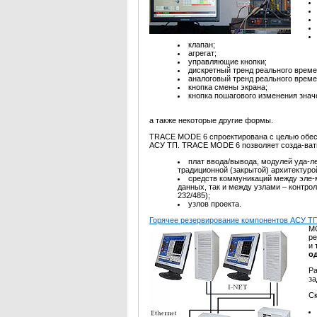
клапан;
агрегат;
управляющие кнопки;
дискретный тренд реального време
аналоговый тренд реального врем
кнопка смены экрана;
кнопка пошагового изменения знач
а также некоторые другие формы.
TRACE MODE 6 спроектирована с целью обе
АСУ ТП. TRACE MODE 6 позволяет созда-вать
плат ввода/вывода, модулей уда-л
традиционной (закрытой) архитектуро
средств коммуникаций между эле-
данных, так и между узлами – контро
232/485);
узлов проекта.
Горячее резервирование компонентов АСУ Т
M
ре
и 
о
Р
за
Ск