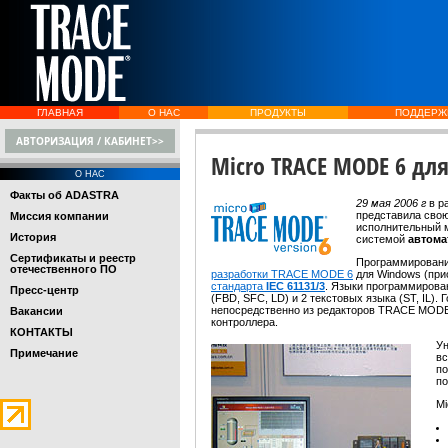
ГЛАВНАЯ
О НАС
ПРОДУКТЫ
ПОДДЕРЖ
АВТОРИЗАЦИЯ / КАБИНЕТ>>
Micro TRACE MODE 6 дл
О НАС
Факты об ADASTRA
29 мая 2006 г
в р
представила сво
Миссия компании
исполнительный 
История
системой
автома
Сертификаты и реестр
Программирован
отечественного ПО
разработки TRACE MODE 6
для Windows (при
стандарта
IEC 61131/3
. Языки программирова
Пресс-центр
(FBD, SFC, LD) и 2 текстовых языка (ST, IL)
непосредственно из редакторов TRACE MOD
Вакансии
контроллера.
КОНТАКТЫ
Ун
Примечание
в
по
по
Mi