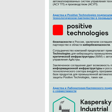
автоматизированных систем управления тех
(АСУ ТП) и производством (АСУП).
Адастра и Positive Technologies подписал
технологическом партнерстве в промышл
безопасности
в России, заключили соглашен
партнерстве в области
кибербезопасности
.
Сотрудничество компаний предполагает при
Technologies
для киберзащиты промышленны
критической инфраструктуры
(КИИ) с авт
управления АдАстры.
Заключенное соглашение дает возможность 
информационной
инфраструктуры
и росс
технологического сектора внедрять програм
базе продуктов для промышленной автоматиз
защиты Positive Technologies, таких как ...
Адастра и Лаборатория Касперского подп
о совместимости