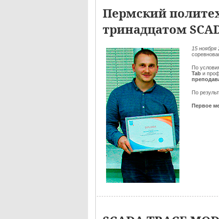
Пермский политех
тринадцатом SCA
15 ноября 
соревнова
По услови
Tab
и про
преподав
По резуль
Первое ме