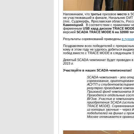
Напоминаем, что
третье
призовое
место
в S
не участвовавший в финале, Начальник ОИТ
(пос. Судоверфь, Ярославская область, Рос
Каменецкий
. В соответствии с правилами ч
фирменным
USB хард диском TRACE MOD
версией
SCADA TRACE MODE 6 на 32000 точ
Результаты соревнований приведены
в турни
Поздравляем всех победителей с прекрасным
кому в этом году не удалось добиться выдаю
побед вместе с TRACE MODE в следующем 
Девятый SCADA-чемпионат будет проведен 
2015 г
.
Участвуйте в наших SCADA-чемпионатах!
SCADA-чемпионат - это отк
соревнование, ориентирован
АСУТП и студентов/аспиран
регулярно проводимое компан
Призовой фонд чемпионата д
Проводятся отдельные сост
ВУЗов. Участие в чемпионат
приобретения SCADA (исполь
TRACE MODE). Соревнования 
из которых заочные – через 
победителей на финал и прож
Москве оплачивается органи