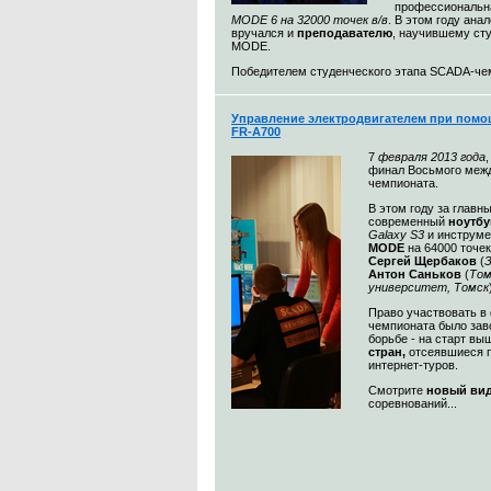
профессиональн
MODE 6 на 32000 точек в/в
. В этом году ана
вручался и
преподавателю
, научившему ст
MODE.
Победителем студенческого этапа SCADA-чемп
Управление электродвигателем при помо
FR-A700
7
февраля 2013 года
финал Восьмого меж
чемпионата.
В этом году за главн
современный
ноутбу
Galaxy S3
и инструм
MODE
на 64000 точек
Сергей Щербаков
(
З
Антон Саньков
(
Том
университет, Томск
Право участвовать в
чемпионата было зав
борьбе - на старт в
стран,
отсеявшиеся п
интернет-туров.
Смотрите
новый ви
соревнований...