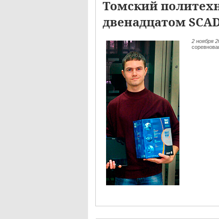
Томский политехн
двенадцатом SCA
2 ноября 
соревнова