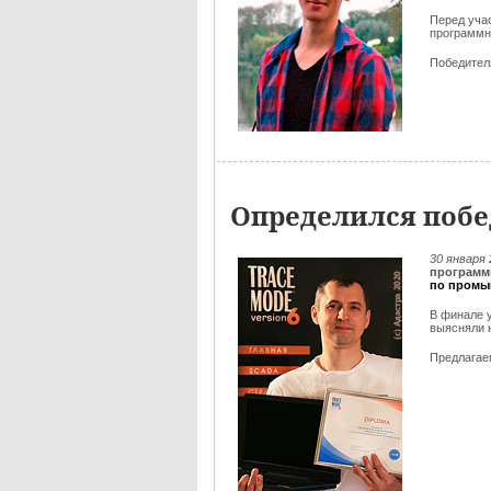
Перед уча
программн
Победителя
Определился побе
30 января
программ
по промы
В финале 
выясняли 
Предлага