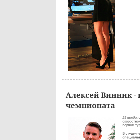
Алексей Винник - 
чемпионата
25 ноября 
скоростно
первом ту
В студенч
специаль