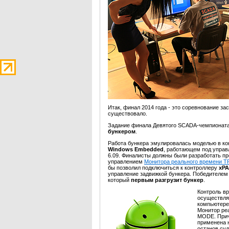
Итак, финал 2014 года - это соревнование за
существовало.
Задание финала Девятого SCADA-чемпионата
бункером
.
Работа бункера эмулировалась моделью в к
Windows Embedded
, работающем под упра
6.09. Финалисты должны были разработать пр
управлением
Монитора реального времени 
бы позволил подключиться к контроллеру
xPA
управление задвижкой бункера. Победителем 
который
первым разгрузит бункер
.
Контроль в
осуществлял
компьютере
Монитор ре
MODE. Прич
применена н
останов су