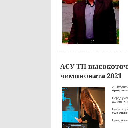
АСУ ТП высокоточ
чемпионата 2021
28
января 
программ
Перед уча
должны уп
После сор
еще один
Предлага