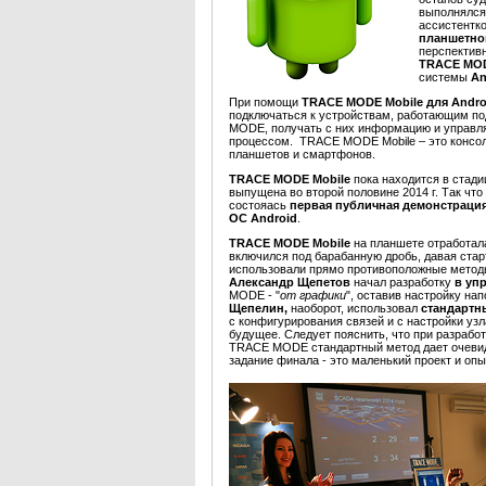
выполнялся
ассистентко
планшетно
перспективн
TRACE MOD
системы
An
При помощи
TRACE MODE Mobile для Andr
подключаться к устройствам, работающим п
MODE, получать с них информацию и управл
процессом.
TRACE MODE Mobile – это консол
планшетов и смартфонов.
TRACE MODE Mobile
пока находится в стади
выпущена во второй половине 2014 г. Так чт
состояась
первая публичная демонстраци
ОС
Android
.
TRACE MODE Mobile
на планшете отработал
включился под барабанную дробь, давая ста
использовали прямо противоположные метод
Александр Щепетов
начал разработку
в уп
MODE - "
от графики
", оставив настройку нап
Щепелин,
наоборот, использовал
стандартн
с конфигурирования связей и с настройки узл
будущее. Следует пояснить, что при разрабо
TRACE MODE стандартный метод дает очеви
задание финала - это маленький проект и оп