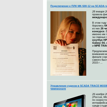
Подключение к ПЛК МК-500-12 на SCADA-
28
января 2
провела ф
междунаро
В этом год
боролись
6
из них
26 ч
конкурсе
. 
именно им п
за главные 
ноутбук HP
Galaxy S4,
и
и
МРВ TRA
Предлагае
вниманию
к
финале сор
самого быс
2015 г ...
Управление судном в SCADA TRACE MODE
чемпионате
26 ноября 2
(
Россия, Мо
по скоростн
интерфейса
среди студ