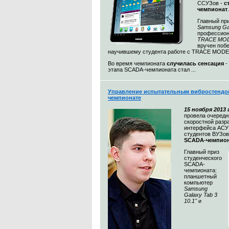
ССУЗов -
с
чемпионат
Главный пр
Samsung Ga
профессион
TRACE MODE
вручен поб
научившему студента работе с TRACE MODE
Во время чемпионата
случилась сенсация
-
этапа SCADA-чемпионата стал ...
Управление испытательным вибростендом
чемпионате
15 ноября 2013 
провела очередн
скоростной разр
интерфейса АСУ
студентов ВУЗов
SCADA-чемпио
Главный приз
студенческого
SCADA-
чемпионата:
планшетный
компьютер
Samsung
Galaxy Tab 3
10.1"
и