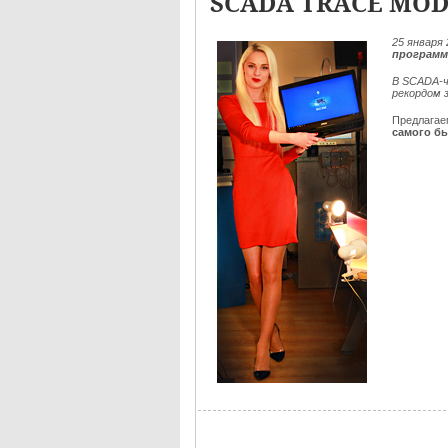
SCADA TRACE MOD
25
января 
программ
В SCADA-ч
рекордом 
Предлага
самого бы