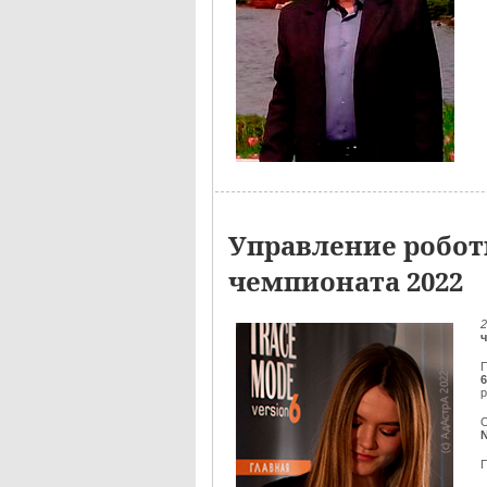
Управление робот
чемпионата 2022
2
П
6
р
О