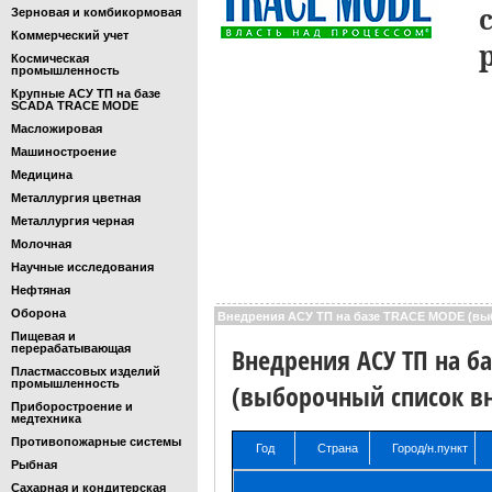
Зерновая и комбикормовая
Коммерческий учет
Космическая
промышленность
Крупные АСУ ТП на базе
SCADA TRACE MODE
Масложировая
Машиностроение
Медицина
Металлургия цветная
Металлургия черная
Молочная
Научные исследования
Нефтяная
Оборона
Внедрения АСУ ТП на базе TRACE MODE (вы
Пищевая и
перерабатывающая
Внедрения АСУ ТП на б
Пластмассовых изделий
промышленность
(выборочный список в
Приборостроение и
медтехника
Противопожарные системы
Год
Страна
Город/н.пункт
Рыбная
Год
Страна
Город/н.пункт
Сахарная и кондитерская