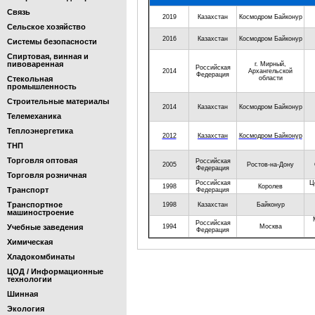
Связь
2019
Казахстан
Космодром Байконур
Сельское хозяйство
2016
Казахстан
Космодром Байконур
Системы безопасности
Спиртовая, винная и
пивоваренная
г. Мирный,
Российская
2014
Архангельской
Федерация
Стекольная
области
промышленность
Строительные материалы
2014
Казахстан
Космодром Байконур
Телемеханика
Теплоэнергетика
2012
Казахстан
Космодром Байконур
ТНП
Торговля оптовая
Российская
2005
Ростов-на-Дону
Федерация
Торговля розничная
Российская
Ц
1998
Королев
Транспорт
Федерация
Транспортное
1998
Казахстан
Байконур
машиностроение
Российская
Учебные заведения
1994
Москва
Федерация
Химическая
Хладокомбинаты
ЦОД / Информационные
технологии
Шинная
Экология