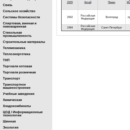
2005
Китай
Пекин
Mu
Связь
Сельское хозяйство
Российская
Системы безопасности
2002
Волгоград
п
Федерация
Спиртовая, винная и
пивоваренная
Российская
1994
Санкт-Петербург
Федерация
Стекольная
промышленность
Строительные материалы
Телемеханика
Теплоэнергетика
ТНП
Торговля оптовая
Торговля розничная
Транспорт
Транспортное
машиностроение
Учебные заведения
Химическая
Хладокомбинаты
ЦОД / Информационные
технологии
Шинная
Экология