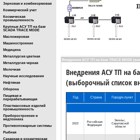
Зерновая и комбикормовая
Коммерческий учет
Космическая
промышленность
Крупные АСУ ТП на базе
SCADA TRACE MODE
Масложировая
Машиностроение
Медицина
Металлургия цветная
Внедрения АСУ ТП на базе TRACE MODE (вы
Металлургия черная
Внедрения АСУ ТП на б
Молочная
Научные исследования
(выборочный список в
Нефтяная
Оборона
Пищевая и
Год
Страна
Город/н.пункт
перерабатывающая
Год
Страна
Город/н.пункт
Пластмассовых изделий
промышленность
Приборостроение и
медтехника
Энгельс,
Российская
2023
Саратовской
Федерация
Противопожарные системы
области
Рыбная
Сахарная и кондитерская